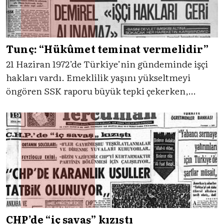
Tunç: “Hükûmet teminat vermelidir”
21 Haziran 1972’de Türkiye’nin gündeminde işçi
hakları vardı. Emeklilik yaşını yükseltmeyi
öngören SSK raporu büyük tepki çekerken,
Tercüman gazetesi sendikaların, siyasetçilerin ve
kamuoyunun itirazlarını sayfalarına taşımış,
tartışmaları kamuoyuna aktarmıştı.
CHP’de “iç savaş” kızıştı