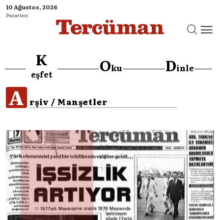
10 Ağustos, 2026
Pazartesi
K
O
D
ku
inle
eşfet
A
rşiv / Manşetler