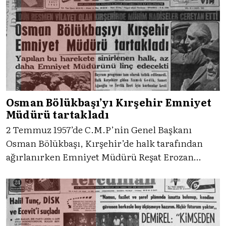
bu harekâtını Tercüman’ın 22 Temmuz 1974
yayını üzerinden gelin birlikte takip edelim.
Osman Bölükbaşı’yı Kırşehir Emniyet
Müdürü tartakladı
2 Temmuz 1957’de C.M.P’nin Genel Başkanı
Osman Bölükbaşı, Kırşehir’de halk tarafından
ağırlanırken Emniyet Müdürü Reşat Erozan
tarafından tartaklanmıştı. Olay hem halk hem de
kamuoyunca tepkiyle karşılanmıştı. Tercüman’ın
tanıklığıyla gelin, o güne dönelim, neler
yaşandığına birlikte bakalım.