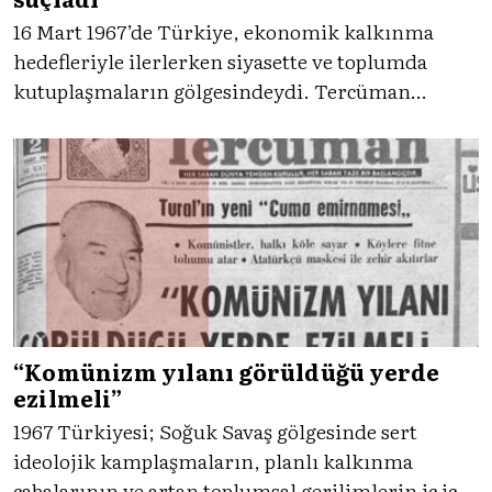
16 Mart 1967’de Türkiye, ekonomik kalkınma
hedefleriyle ilerlerken siyasette ve toplumda
kutuplaşmaların gölgesindeydi. Tercüman
gazetesi, CHP’deki iç gerilimleri, gençlik
hareketlerini ve hükûmetin otorite hamlelerini
tüm detaylarıyla sayfalarına taşımıştı.
“Komünizm yılanı görüldüğü yerde
ezilmeli”
1967 Türkiyesi; Soğuk Savaş gölgesinde sert
ideolojik kamplaşmaların, planlı kalkınma
çabalarının ve artan toplumsal gerilimlerin iç içe