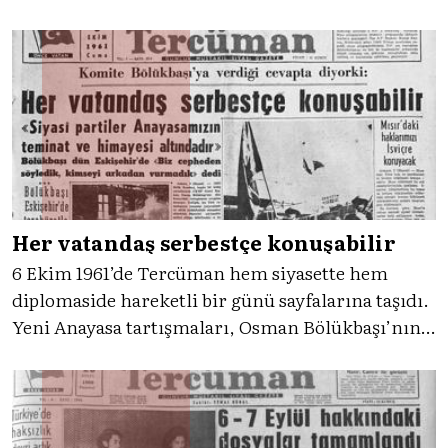
öncesine dönülmemesi için Anayasa’ya evet
denilmeli” çağrısı yaptı. O güne Tercüman ile
birlikte dönüyoruz.
Her vatandaş serbestçe konuşabilir
6 Ekim 1961’de Tercüman hem siyasette hem
diplomaside hareketli bir günü sayfalarına taşıdı.
Yeni Anayasa tartışmaları, Osman Bölükbaşı’nın
sert çıkışları, Mısır’la kopan ilişkiler ve
İstanbul’un kurtuluş coşkusu… O gün, Türkiye
hem geçmişiyle gururlandı hem geleceğini
tartıştı.