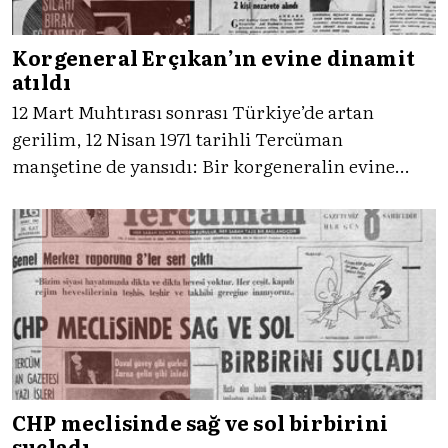
Korgeneral Erçıkan’ın evine dinamit
atıldı
12 Mart Muhtırası sonrası Türkiye’de artan
gerilim, 12 Nisan 1971 tarihli Tercüman
manşetine de yansıdı: Bir korgeneralin evine
düzenlenen saldırı, siyasal şiddetin ulaştığı
noktayı gözler önüne sererken, ülkenin
derinleşen krizini de simgeliyordu.
CHP meclisinde sağ ve sol birbirini
suçladı