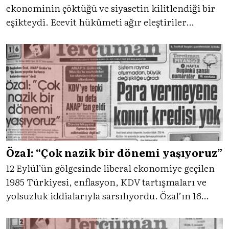
ekonominin çöktüğü ve siyasetin kilitlendiği bir
eşikteydi. Ecevit hükûmeti ağır eleştiriler
altındayken, Demirel “Bu bir hükûmet değil,
enkazdır” diyerek krizin adını koyuyor; ülke
hızla 1980’e sürükleniyordu.
Özal: “Çok nazik bir dönemi yaşıyoruz”
12 Eylül’ün gölgesinde liberal ekonomiye geçilen
1985 Türkiyesi, enflasyon, KDV tartışmaları ve
yolsuzluk iddialarıyla sarsılıyordu. Özal’ın 16
Ocak 1985’te yaptığı “çok nazik bir dönem”
uyarısı; memur yolsuzluğu, siyasi gerilim ve