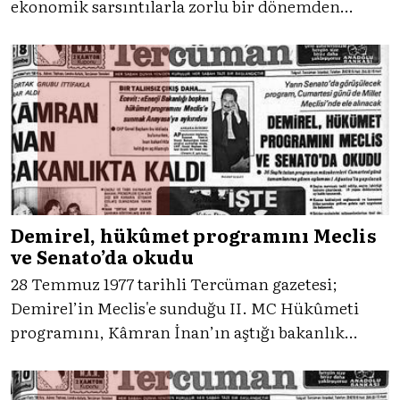
ekonomik sarsıntılarla zorlu bir dönemden
geçiyordu. Tercüman gazetesi, 30 Temmuz 1982
manşetleriyle vergi reformu vaatlerini ve
hürriyet tartışmalarını tarihe not düşüyor.
Demirel, hükûmet programını Meclis
ve Senato’da okudu
28 Temmuz 1977 tarihli Tercüman gazetesi;
Demirel’in Meclis'e sunduğu II. MC Hükûmeti
programını, Kâmran İnan’ın aştığı bakanlık
krizini ve Ecevit’in muhalefet çıkışını
manşetlerine taşıyor. Güvenoyu öncesi