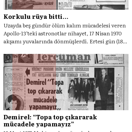
Korkulu rüya bitti…
Uzayda beş gündür ölüm kalım mücadelesi veren
Apollo-13’teki astronotlar nihayet, 17 Nisan 1970
akşamı yuvalarında dönmüşlerdi. Ertesi gün (18
Nisan) Tercüman’da seyahatin detayları verilmiş,
dönüş anbean takip edilmiş, kamuoyuna
heyecanla olanlar aktarılmıştı.
Demirel: “Topa top çıkararak
mücadele yapamayız”