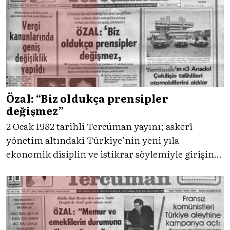
kırılgan bir demokrasinin fotoğrafını veriyordu.
Özal: “Biz oldukça prensipler
değişmez”
2 Ocak 1982 tarihli Tercüman yayını; askerî
yönetim altındaki Türkiye’nin yeni yıla
ekonomik disiplin ve istikrar söylemiyle girişini
yansıtıyordu. Özal’ın kararlılık mesajları, vergi
düzenlemeleri ve piyango haberleri, siyasal
sessizlikle iç içe bir gündelik hayat tablosu
çiziyordu.