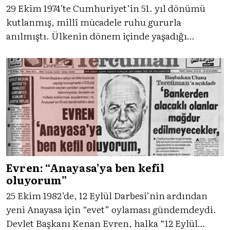
29 Ekim 1974’te Cumhuriyet’in 51. yıl dönümü
kutlanmış, millî mücadele ruhu gururla
anılmıştı. Ülkenin dönem içinde yaşadığı
karmaşa ile iç içe geçen bu coşkuya ertesi günün,
yani 30 Ekim 1974’ün Tercüman gazetesiyle
birlikte tanık olalım.
Evren: “Anayasa’ya ben kefil
oluyorum”
25 Ekim 1982’de, 12 Eylül Darbesi’nin ardından
yeni Anayasa için “evet” oylaması gündemdeydi.
Devlet Başkanı Kenan Evren, halka “12 Eylül