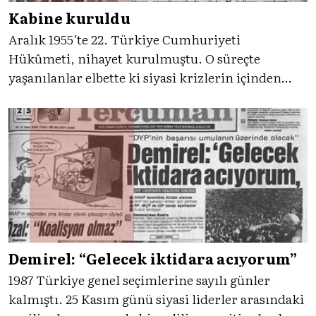
Kabine kuruldu
Aralık 1955’te 22. Türkiye Cumhuriyeti
Hükûmeti, nihayet kurulmuştu. O süreçte
yaşanılanlar elbette ki siyasi krizlerin içinden
oldukça karmaşık şekilde gerçekleşiyordu.
Nihayet Tercüman’da kabinenin kurulduğuna
dair haber 4 Aralık 1955’te manşetten ilan edildi.
Gelin o güne dönelim.
Demirel: “Gelecek iktidara acıyorum”
1987 Türkiye genel seçimlerine sayılı günler
kalmıştı. 25 Kasım günü siyasi liderler arasındaki