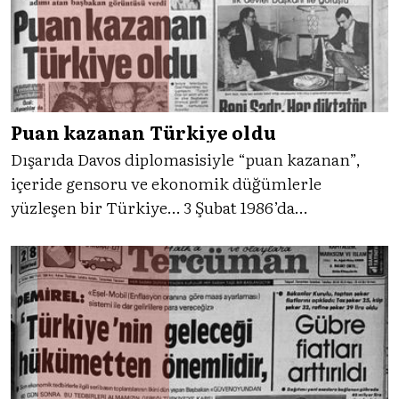
Puan kazanan Türkiye oldu
Dışarıda Davos diplomasisiyle “puan kazanan”,
içeride gensoru ve ekonomik düğümlerle
yüzleşen bir Türkiye… 3 Şubat 1986’da
Tercüman’ın sayfaları, Özal’ın uzlaşma
arayışlarını, Meclis’te yükselen gerilimi ve enerji
merkezli ekonomik kaygıları aynı güne
sığdırıyordu.