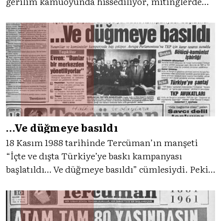
gerilim kamuoyunda hissediliyor, mitinglerde
propagandalar yapılıyordu. Gelin 25 Kasım 1987
gününe Tercüman’ın tanıklığıyla birlikte
bakalım.
…Ve düğmeye basıldı
18 Kasım 1988 tarihinde Tercüman’ın manşeti
“İçte ve dışta Türkiye’ye baskı kampanyası
başlatıldı… Ve düğmeye basıldı” cümlesiydi. Peki
neydi bu baskı kampanyası ve bu baskılara karşı
neler yapılmıştı. Tercüman’ın tanıklığıyla gelin
birlikte inceleyelim.