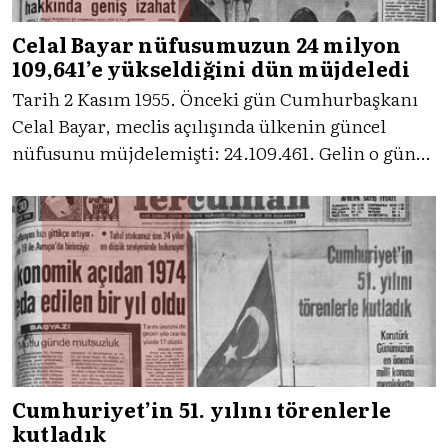
Celal Bayar nüfusumuzun 24 milyon
109,641’e yükseldiğini dün müjdeledi
Tarih 2 Kasım 1955. Önceki gün Cumhurbaşkanı
Celal Bayar, meclis açılışında ülkenin güncel
nüfusunu müjdelemişti: 24.109.461. Gelin o güne
Tercüman'ın tanıklığıyla birlikte bakalım.
Cumhuriyet’in 51. yılını törenlerle
kutladık