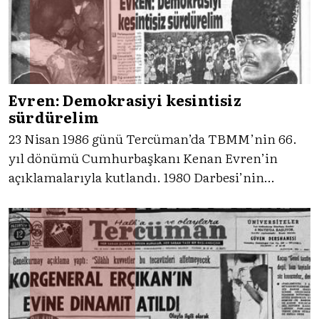
Evren: Demokrasiyi kesintisiz
sürdürelim
23 Nisan 1986 günü Tercüman’da TBMM’nin 66.
yıl dönümü Cumhurbaşkanı Kenan Evren’in
açıklamalarıyla kutlandı. 1980 Darbesi’nin
getirdiği otorite endişesi “Demokrasiyi kesintisiz
sürdürelim” cümlesiyle kendini gösteriyordu. O
güne gelin birlikte dönelim.