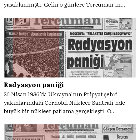
yasaklanmıştı. Gelin o günlere Tercüman’ın
tanıklığıyla birlikte bakalım.
Radyasyon paniği
26 Nisan 1986’da Ukrayna’nın Pripyat şehri
yakınlarındaki Çernobil Nükleer Santrali’nde
büyük bir nükleer patlama gerçekleşti. O
günlerde Sovyetler, patlamanın boyutlarını
uluslararası kamuoyundan saklasa da yaşananlar,
dünyada büyük bir yankı uyandırdı. Tercüman’ın