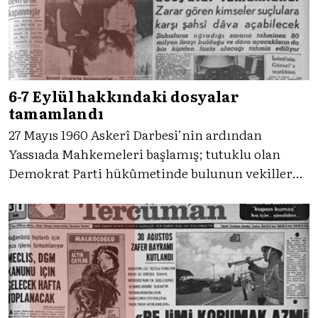
6-7 Eylül hakkındaki dosyalar
tamamlandı
27 Mayıs 1960 Askerî Darbesi’nin ardından
Yassıada Mahkemeleri başlamış; tutuklu olan
Demokrat Parti hükûmetinde bulunun vekiller
çeşitli konularda yargılanmaktaydı. 6-7 Eylül
Olayları da bu konulardan biriydi. 26 Eylül 1960’ta
yaşananları gelin, Tercüman tanıklığıyla
inceleyelim.