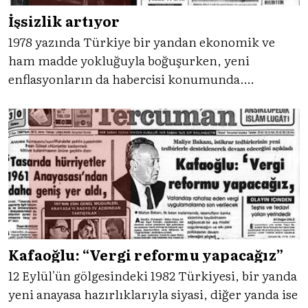
İşsizlik artıyor
1978 yazında Türkiye bir yandan ekonomik ve
ham madde yokluğuyla boğuşurken, yeni
enflasyonların da habercisi konumunda.
Tercüman gazetesi, 7 Ağustos 1978 manşetinde
artan işsizlik yüzdelerini ve toplu işten
çıkarmaları yeni bir ekonomi tehlikesi olarak
açıklıyor.
Kafaoğlu: “Vergi reformu yapacağız”
12 Eylül'ün gölgesindeki 1982 Türkiyesi, bir yanda
yeni anayasa hazırlıklarıyla siyasi, diğer yanda ise