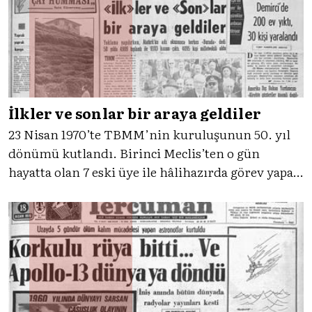
eşliğinde o günlere bakıyoruz.
İlkler ve sonlar bir araya geldiler
23 Nisan 1970’te TBMM’nin kuruluşunun 50. yıl
dönümü kutlandı. Birinci Meclis’ten o gün
hayatta olan 7 eski üye ile hâlihazırda görev yapan
meclis azaları 23 Nisan kutlamalarında birlikte
yer aldılar. Gelin Tercüman’ın tanıklığı ile ilk ve
sonların buluşmasına yakından bakalım.