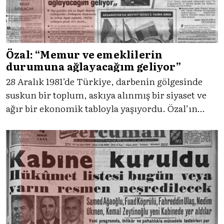
Özal: “Memur ve emeklilerin
durumuna ağlayacağım geliyor”
28 Aralık 1981’de Türkiye, darbenin gölgesinde
suskun bir toplum, askıya alınmış bir siyaset ve
ağır bir ekonomik tabloyla yaşıyordu. Özal’ın
enflasyon, memur ve emekli vurguları
manşetlerdeyken, içeride baskı, dışarıda
diplomatik gerilimler gündemi belirliyordu.