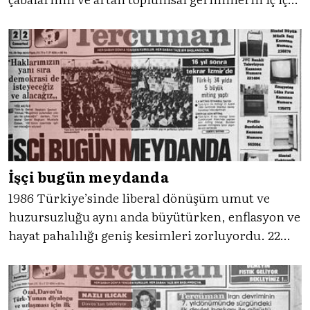
geçtiği bir dönemdi. 2 Mart tarihli Tercüman’ın
manşeti ise antikomünist söylemin basındaki en
çarpıcı yansımalarından birini ortaya koyuyordu.
İşçi bugün meydanda
1986 Türkiye’sinde liberal dönüşüm umut ve
huzursuzluğu aynı anda büyütürken, enflasyon ve
hayat pahalılığı geniş kesimleri zorluyordu. 22
Şubat 1986 günü ise İzmir’de on binler “Emek-
Barış-Özgürlük” talebiyle meydandaydı. Gelin,
Tercüman’ın tanıklığıyla o güne dönelim.