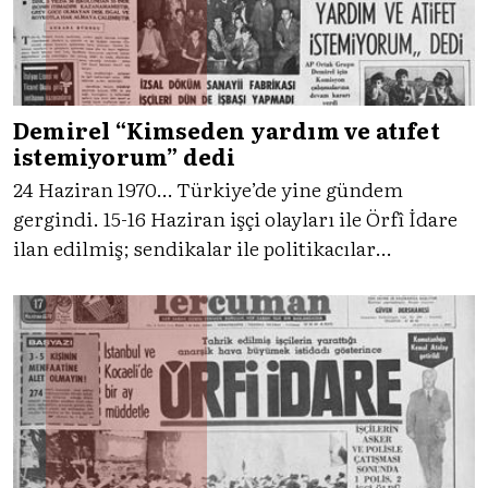
Demirel “Kimseden yardım ve atıfet
istemiyorum” dedi
24 Haziran 1970… Türkiye’de yine gündem
gergindi. 15-16 Haziran işçi olayları ile Örfî İdare
ilan edilmiş; sendikalar ile politikacılar
arasındaki kriz grevlerin uzamasına sebep
oluyordu. Öte yandan Başbakan Süleyman
Demirel’e yönelik birtakım iddialar ortaya
atılıyordu. Gelin o günlere dönelim.