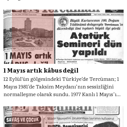
Tercüman manşetlere taşıdı. “Bir millet 19
Mayıs’ta haysiyetini kazandı” sözleri ise dönemin
Cumhuriyet ve bağımsızlık hafızasını güçlü
biçimde yansıtıyordu.
1 Mayıs artık kâbus değil
12 Eylül’ün gölgesindeki Türkiye’de Tercüman; 1
Mayıs 1981’de Taksim Meydanı’nın sessizliğini
normalleşme olarak sundu. 1977 Kanlı 1 Mayıs’ın
hafızası tazeyken atılan “1 Mayıs artık kâbus
değil” manşeti dönemin siyasal iklimini ve
basının darbe sonrası dilini yansıtan çarpıcı bir
belge niteliğinde.