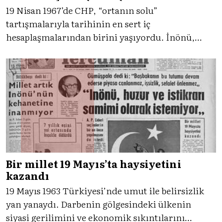
19 Nisan 1967’de CHP, “ortanın solu”
tartışmalarıyla tarihinin en sert iç
hesaplaşmalarından birini yaşıyordu. İnönü,
Ecevit ve Feyzioğlu ekseninde büyüyen gerilim,
parti içi suçlamaları ve bölünme iddialarını
manşetlere taşıdı. Tercüman’ın arşivlerinden o
krizin izini sürüyoruz.
Bir millet 19 Mayıs’ta haysiyetini
kazandı
19 Mayıs 1963 Türkiyesi’nde umut ile belirsizlik
yan yanaydı. Darbenin gölgesindeki ülkenin
siyasi gerilimini ve ekonomik sıkıntılarını