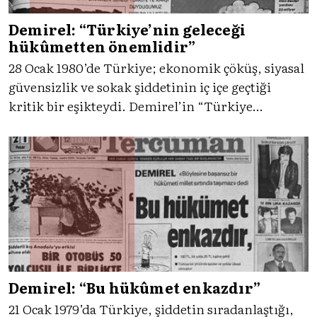
Demirel: “Türkiye’nin geleceği
hükûmetten önemlidir”
28 Ocak 1980’de Türkiye; ekonomik çöküş, siyasal
güvensizlik ve sokak şiddetinin iç içe geçtiği
kritik bir eşikteydi. Demirel’in “Türkiye
hükûmetten önemlidir” sözleriyle savunduğu
sert ekonomik tedbirler, topluma umut mu
verecek, yoksa yükü daha da mı ağırlaştıracaktı?
Demirel: “Bu hükûmet enkazdır”
21 Ocak 1979’da Türkiye, şiddetin sıradanlaştığı,