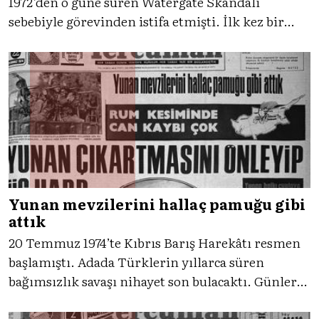
1972’den o güne süren Watergate Skandalı
sebebiyle görevinden istifa etmişti. İlk kez bir
ABD Başkanı’nın istifası söz konusu olduğu için
kamuoyunda büyük bir yankı uyandıran bu olay,
Tercüman’ın manşetinde de yer bulmuştu.
Yunan mevzilerini hallaç pamuğu gibi
attık
20 Temmuz 1974’te Kıbrıs Barış Harekâtı resmen
başlamıştı. Adada Türklerin yıllarca süren
bağımsızlık savaşı nihayet son bulacaktı. Günler
boyunca Türk ve dünya kamuoyunda konuşulan