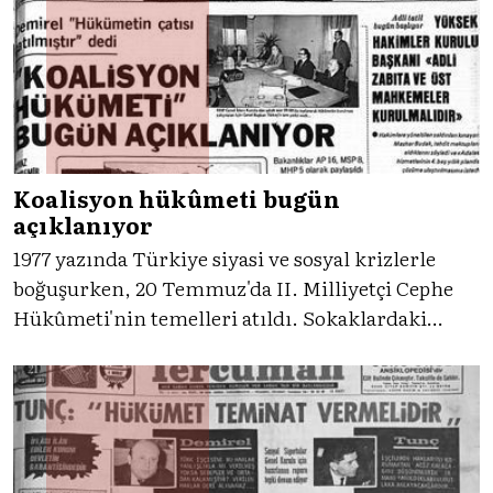
Ankara’daki yüksek siyasi tansiyon, gazete
sayfalarında tüm hatlarıyla hissettiriliyor.
Koalisyon hükûmeti bugün
açıklanıyor
1977 yazında Türkiye siyasi ve sosyal krizlerle
boğuşurken, 20 Temmuz'da II. Milliyetçi Cephe
Hükûmeti'nin temelleri atıldı. Sokaklardaki
şiddet sarmalı ve grev dalgasının gölgesinde,
Ankara kulislerinde sağlanan tarihî koalisyon
uzlaşısının detaylarını, Tercüman gazetesi
eşliğinde inceliyoruz.