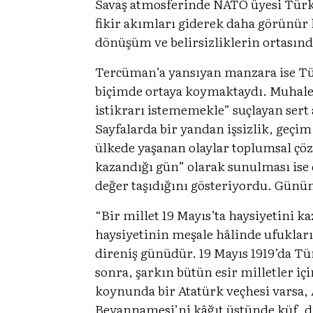
Savaş atmosferinde NATO üyesi Türki
fikir akımları giderek daha görünür h
dönüşüm ve belirsizliklerin ortasınd
Tercüman’a yansıyan manzara ise Türk
biçimde ortaya koymaktaydı. Muhalef
istikrarı istememekle” suçlayan sert
Sayfalarda bir yandan işsizlik, geçim
ülkede yaşanan olaylar toplumsal çöz
kazandığı gün” olarak sunulması ise
değer taşıdığını gösteriyordu. Günün
“Bir millet 19 Mayıs’ta haysiyetini k
haysiyetinin meşale hâlinde ufukları
direniş günüdür. 19 Mayıs 1919’da Tür
sonra, şarkın bütün esir milletler i
koynunda bir Atatürk veçhesi varsa, 
Beyannamesi’ni kâğıt üstünde küf, di