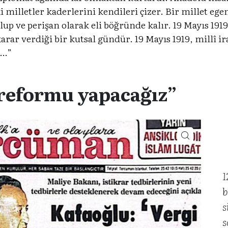
i milletler kaderlerini kendileri çizer. Bir millet eg
up ve perişan olarak eli böğründe kalır. 19 Mayıs 191
r verdiği bir kutsal gündür. 19 Mayıs 1919, millî ir
….”
 reformu yapacağız”
1
b
s
s