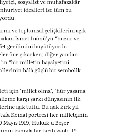
iyetçi, sosyalist ve muhafazakâr
umhuriyet idealleri ise tüm bu
uyordu.
nı ve toplumsal çelişkilerini açık
şbakan İsmet İnönü’yü “huzur ve
efet gerilimini büyütüyordu.
leler öne çıkarken; diğer yandan
ın “bir milletin haysiyetini
llerinin hâlâ güçlü bir sembolik
eti için ‘millet olma’, ‘hür yaşama
lizme karşı şarkı dünyasının ilk
rine ışık tuttu. Bu ışık kırk yıl
stafa Kemal portresi her milletçinin
19 Mayıs 1919, Hukuk-u Beşer
nın kanıyla bir tarih yaptı. 19