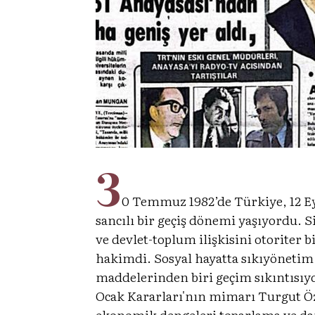
3
0 Temmuz 1982’de Türkiye, 12 E
sancılı bir geçiş dönemi yaşıyordu.
ve devlet-toplum ilişkisini otoriter 
hakimdi. Sosyal hayatta sıkıyönetim 
maddelerinden biri geçim sıkıntısıyd
Ocak Kararları'nın mimarı Turgut Öza
ekonomik dengeleri toparlama ve dar g