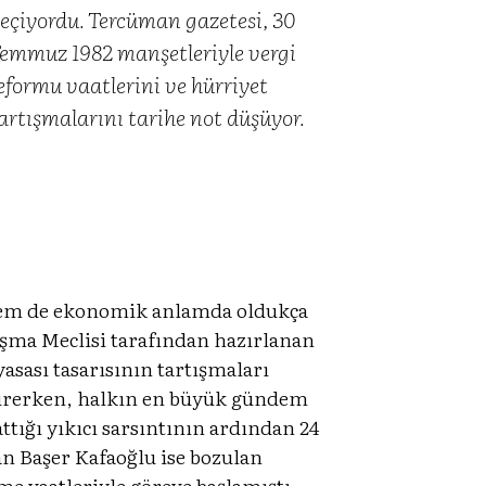
eçiyordu. Tercüman gazetesi, 30
emmuz 1982 manşetleriyle vergi
eformu vaatlerini ve hürriyet
artışmalarını tarihe not düşüyor.
 hem de ekonomik anlamda oldukça
ışma Meclisi tarafından hazırlanan
asası tasarısının tartışmaları
i sürerken, halkın en büyük gündem
tığı yıkıcı sarsıntının ardından 24
an Başer Kafaoğlu ise bozulan
me vaatleriyle göreve başlamıştı.