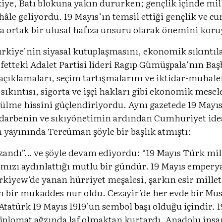
ye, Batı blokuna yakın dururken; gençlik içinde mill
âle geliyordu. 19 Mayıs’ın temsil ettiği gençlik ve c
a ortak bir ulusal hafıza unsuru olarak önemini kor
iye’nin siyasal kutuplaşmasını, ekonomik sıkıntıları
etteki Adalet Partisi lideri Ragıp Gümüşpala’nın Ba
 açıklamaları, seçim tartışmalarını ve iktidar-muhal
 sıkıntısı, sigorta ve işçi hakları gibi ekonomik mese
ülme hissini güçlendiriyordu. Aynı gazetede 19 Mayıs’
 darbenin ve sıkıyönetimin ardından Cumhuriyet idea
 yayınında Tercüman şöyle bir başlık atmıştı:
azandı”… ve şöyle devam ediyordu: “19 Mayıs Türk mill
mızı aydınlattığı mutlu bir gündür. 19 Mayıs emperya
kiyew’de yanan hürriyet meşalesi, şarkın esir milletle
çin bir mukaddes nur oldu. Cezayir’de her evde bir Mu
Atatürk 19 Mayıs 1919’un sembol başı olduğu içindir. 
plomat ağzında laf olmaktan kurtardı. Anadolu insanı