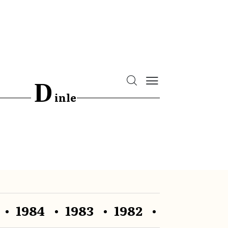
D
inle
1984
1983
1982
1981
19