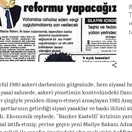
g
T
r
t
ylül 1980 askeri darbesinin gölgesinde, hem siyasal
 Siyasal sahnede, askeri yönetimin kontrolündeki Dan
bir çizgiyle yeniden dizayn etmeyi amaçlayan 1982 Anay
şartlarının getirdiği siyasi yasaklar ve baskı iklim
ı. Ekonomik cephede, "Banker Kastelli" krizinin yarat
l istifa etmiş; yerine geçen yeni Maliye Bakanı Adn
elirli ile esnafın üzerindeki ağır mali yükü hafiflet