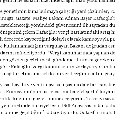
e yönetimin buna bulmaya çalıştığı yeni çözümler, 
sımıştı. Gazete, Maliye Bakanı Adnan Başer Kafaoğl
estekleneceği yönündeki güvencesini ilk sayfadan d
ntgenini çeken Kafaoğlu; vergi hasılatındaki artış hı
li derecede kaybettiğini dolaylı olarak kamuoyuyla pa
ince kullanılamadığını vurgulayan Bakan, doğrudan es
larını müjdeliyordu: "Vergi kanunlarında yapılan değ
iden gözden geçirilmesi, gündeme alınması gereken ö
öre Kafaoğlu, vergi kanunlarının zorlayıcı yorumlarl
 mağdur etmesine artık son verileceğinin altını çizi
sal hayata ve yeni anayasa inşasına dair tartışmala
sa Komisyonu’nun tasarıya "muhalefet şerhi" koyan 
enlik ikilemini gözler önüne seriyordu. Tasarıyı sa
k yeni metinde hürriyetlerin 1961 Anayasası'ndan daha
n önüne geçildiğini" iddia ediyordu. Göksel'in muhal