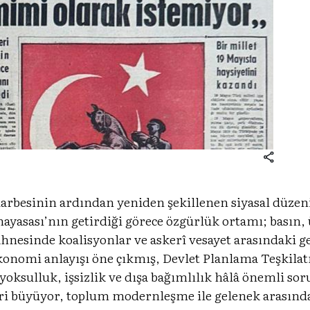
 darbesinin ardından yeniden şekillenen siyasal düze
ayasası’nın getirdiği görece özgürlük ortamı; basın, 
 sahnesinde koalisyonlar ve askerî vesayet arasındaki
ekonomi anlayışı öne çıkmış, Devlet Planlama Teşkila
 yoksulluk, işsizlik ve dışa bağımlılık hâlâ önemli s
ri büyüyor, toplum modernleşme ile gelenek arasında