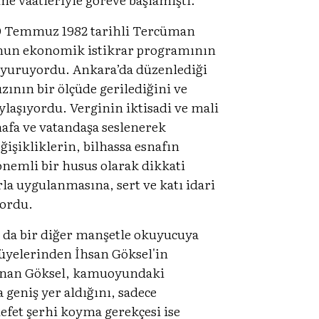
30 Temmuz 1982 tarihli Tercüman
u'nun ekonomik istikrar programının
uyuruyordu. Ankara’da düzenlediği
zının bir ölçüde gerilediğini ve
ylaşıyordu. Verginin iktisadi ve mali
nafa ve vatandaşa seslenerek
işikliklerin, bilhassa esnafın
nemli bir husus olarak dikkati
a uygulanmasına, sert ve katı idari
yordu.
r da bir diğer manşetle okuyucuya
üyelerinden İhsan Göksel'in
vunan Göksel, kamuoyundaki
 geniş yer aldığını, sadece
efet şerhi koyma gerekçesi ise