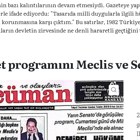
emin bazı kalıntılarının devam etmesiydi. Gazeteye ya
rle ifade ediyordu: "Tasarıda milli duygularla ilgili 
orunmasına karşı çıktım." Bu satırlar, 1982 Türkiyes
ların devletin zirvesinde ne denli hararetli geçtiğini 
 programını Meclis ve S
2
g
I