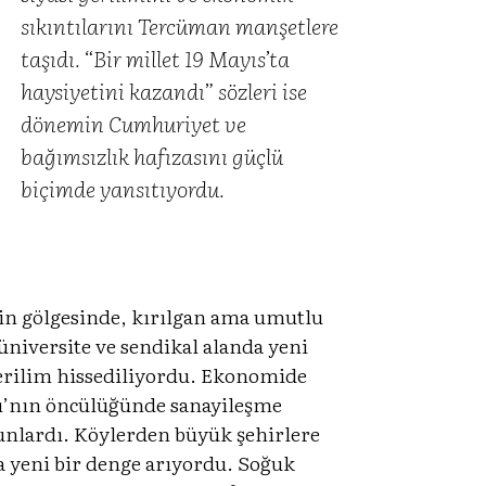
sıkıntılarını Tercüman manşetlere
taşıdı. “Bir millet 19 Mayıs’ta
haysiyetini kazandı” sözleri ise
dönemin Cumhuriyet ve
bağımsızlık hafızasını güçlü
biçimde yansıtıyordu.
nin gölgesinde, kırılgan ama umutlu
üniversite ve sendikal alanda yeni
 gerilim hissediliyordu. Ekonomide
tı’nın öncülüğünde sanayileşme
orunlardı. Köylerden büyük şehirlere
 yeni bir denge arıyordu. Soğuk