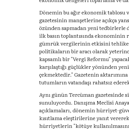
Dönemin bu ağır ekonomik tablosu v
gazetesinin manşetlerine açıkça yan
özünden sapmadan yeni tedbirlerle d
ilk basın toplantısında ekonominin rö
gümrük vergilerinin etkisini tehlike
politikaların bir aracı olarak yeter
kapsamlı bir "Vergi Reformu" yapacak
karşılaştığı güçlükler yönünden yen
çekmektedir." Gazetenin aktarımına g
tutumların vatandaşı rahatsız ederek
Aynı günün Tercüman gazetesinde siya
sunuluyordu. Danışma Meclisi Anaya
açıklamaları, dönemin hürriyet-güv
kısıtlama eleştirilerine yanıt verere
hürriyetlerin "kötüye kullanılmasını