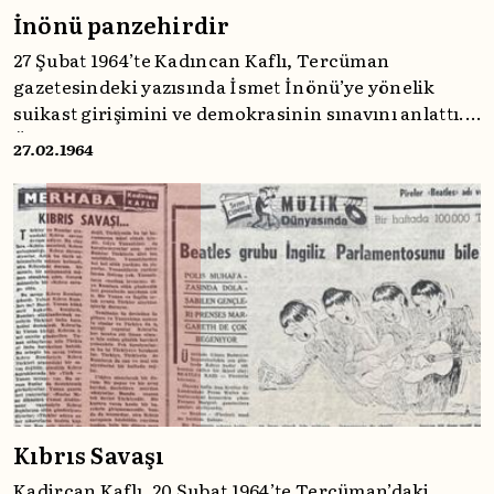
İnönü panzehirdir
27 Şubat 1964’te Kadıncan Kaflı, Tercüman
gazetesindeki yazısında İsmet İnönü’ye yönelik
suikast girişimini ve demokrasinin sınavını anlattı.
Üç kurşunun gölgesinde serinkanlılığı, meşru
27.02.1964
muhalefeti ve siyasi ahlakı savunan çarpıcı bir
tanıklık.
Kıbrıs Savaşı
Kadircan Kaflı, 20 Şubat 1964’te Tercüman’daki