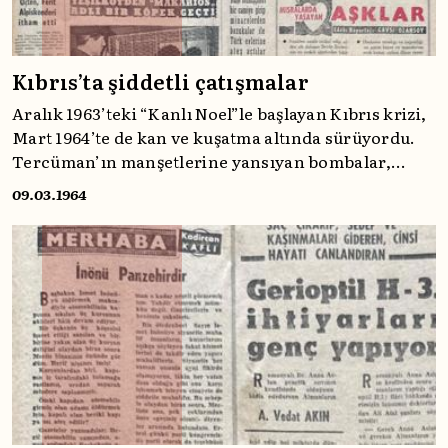
Kıbrıs’ta şiddetli çatışmalar
Aralık 1963’teki “Kanlı Noel”le başlayan Kıbrıs krizi,
Mart 1964’te de kan ve kuşatma altında sürüyordu.
Tercüman’ın manşetlerine yansıyan bombalar,
rehineler ve köy baskınları; Türk toplumunun
09.03.1964
yaşadığı dramı ve Ankara’nın müdahale eşiğine
gelen gerilimini gözler önüne seriyor.