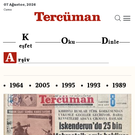
07 Ağustos, 2026
Cuma
K
O
D
ku
inle
eşfet
A
rşiv
1964
2005
1995
1993
1989