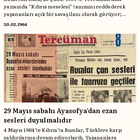
yazısında “Kıbrıs meselesi” tanımını reddederek
yaşananları açık bir savaş ilanı olarak görüyor;
çatışmadaki Yunanistan, İngiltere ve Sovyet
20.02.1964
desteğini suçlarken, Kıbrıs Türklerinin topyekûn
direnişini tarihsel bir varoluş mücadelesi olarak
anlatıyor.
29 Mayıs sabahı Ayasofya'dan ezan
sesleri duyulmalıdır
4 Mayıs 1964’te Kıbrıs’ta Rumlar, Türklere karşı
saldırılarına devam ediyorlardı. Yaşananlara