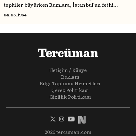
tepkiler büyürken Rumlara, İstanbul’un fethi
hatırlatılıyor; Ayasofya’nın yeniden ibadete açılması
04.05.1964
gündeme getiriliyordu. Tercüman’ın tanıklığıyla o
güne dönelim, şimdi.
İletişim / Künye
Reklam
Bilgi Toplumu Hizmetleri
Çerez Politikası
Gizlilik Politikası
2026 tercuman.com