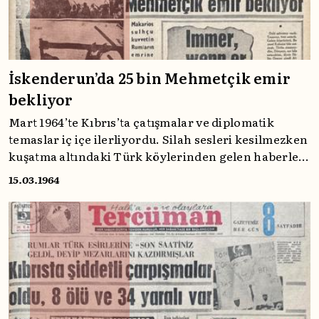
İskenderun’da 25 bin Mehmetçik emir
bekliyor
Mart 1964’te Kıbrıs’ta çatışmalar ve diplomatik
temaslar iç içe ilerliyordu. Silah sesleri kesilmezken
kuşatma altındaki Türk köylerinden gelen haberler
gazetelerin manşetlerine taşınıyor, Birleşmiş
15.03.1964
Milletler’in barış gücü girişimleri ise krizin
uluslararası boyutunu derinleştiriyordu.