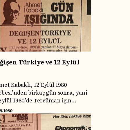
ğişen Türkiye ve 12 Eylül
et Kabaklı, 12 Eylül 1980
besi’nden birkaç gün sonra, yani
Eylül 1980’de Tercüman için
eme aldığı köşe yazısında
09.1980
benin niteliğini değerlendiriyor;
Mayıs 1960 Darbesi ile