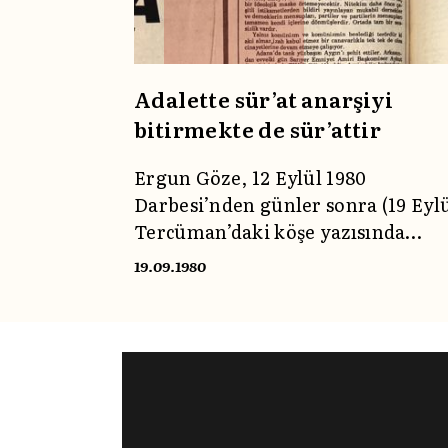
Adalette sür’at anarşiyi
bitirmekte de sür’attir
Ergun Göze, 12 Eylül 1980
Darbesi’nden günler sonra (19 Eylü
Tercüman’daki köşe yazısında
ülkedeki komünizm üzerinden
19.09.1980
dönen siyasi gerilimi gözler önün
sermiş; yaşananları o günün kamu
söylemi içinden değerlendirmişti.