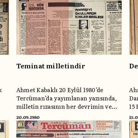
Teminat milletindir
De
k
Ahmet Kabaklı 20 Eylül 1980’de
Ahm
Tercüman’da yayımlanan yazısında,
Dar
milletin rızasının her devrimin ve
15 
hareketin tek meşruiyet kaynağı
kal
20.09.1980
15.
olduğunu vurguluyor. 12 Eylül’ün
dar
r,
hemen ardından yazdığı bu yazısında
27 