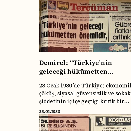
Demirel: “Türkiye’nin
geleceği hükûmetten
önemlidir”
28 Ocak 1980’de Türkiye; ekonomi
çöküş, siyasal güvensizlik ve sokak
şiddetinin iç içe geçtiği kritik bir
eşikteydi. Demirel’in “Türkiye
28.01.1980
hükûmetten önemlidir” sözleriyle
savunduğu sert ekonomik tedbirle