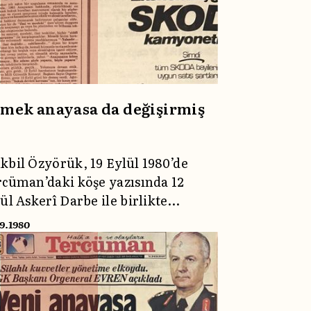
aslıyordu.
mek anayasa da değişirmiş
bil Özyörük, 19 Eylül 1980’de
cüman’daki köşe yazısında 12
ül Askerî Darbe ile birlikte
hedilen Anayasa’ya ve
09.1980
uşturulmak istenen yeni
yasa’ya dair tartışmaları,
arsızlıkları dile getirmiş;
amada yer alan kimselerin ilmî ve