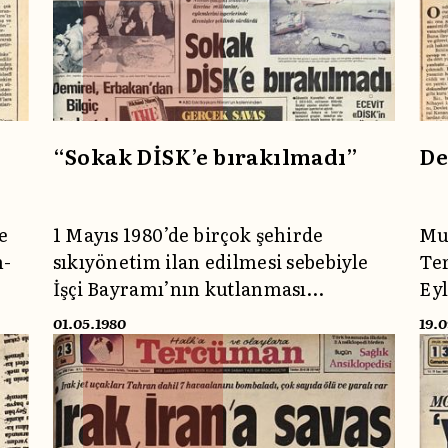
27 Mayıs 1960’ı da anan Kabaklı,
kıy
gerçek tarihin ancak milletin
vicdanında yazıldığını ifade ediyor.
“Sokak DİSK’e bırakılmadı”
De
e
1 Mayıs 1980’de birçok şehirde
Muk
n-
sıkıyönetim ilan edilmesi sebebiyle
Ter
İşçi Bayramı’nın kutlanması
Eyl
nın
yasaklanmıştı. Gelin o günlere
fes
01.05.1980
19.
Tercüman’ın tanıklığıyla birlikte
ol
bakalım.
Ana
ını
tut
yas