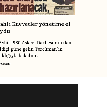
leki tutumlarını eleştirmişti.
lahlı Kuvvetler yönetime el
ydu
Eylül 1980 Askerî Darbesi’nin ilan
ldiği güne gelin Tercüman’ın
ıklığıyla bakalım.
09.1980