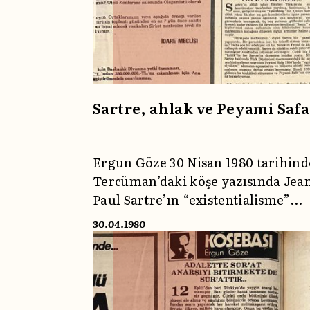
topluma umut mu verecek, yoksa
yükü daha da mı ağırlaştıracaktı?
Sartre, ahlak ve Peyami Safa
Ergun Göze 30 Nisan 1980 tarihind
Tercüman’daki köşe yazısında Jea
Paul Sartre’ın “existentialisme”
kavramını tartışmış, Peyami Safa’
30.04.1980
bu yöndeki görüşlerine yer verip
Türk aydınlarının Sartre’a olan
tutkunluk derecesindeki hayranlığ
eleştirmişti.