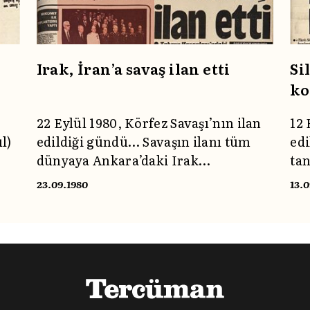
mes
Irak, İran’a savaş ilan etti
Si
ko
22 Eylül 1980, Körfez Savaşı’nın ilan
12 
l)
edildiği gündü… Savaşın ilanı tüm
edi
dünyaya Ankara’daki Irak
tan
Büyükelçiliği tarafından
23.09.1980
13.
e
duyurulurken Tercüman gazetesi 23
sal
Eylül’deki baskısında kamuoyuna
savaşın acı sesini manşetlerinde
aktarıyor; gelişmeleri halkla
paylaşıyordu.