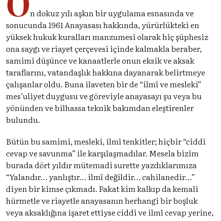
O
n dokuz yılı aşkın bir uygulama esnasında ve
sonucunda 1961 Anayasası hakkında, yürürlükteki en
yüksek hukuk kuralları manzumesi olarak hiç şüphesiz
ona saygı ve riayet çerçevesi içinde kalmakla beraber,
samimi düşünce ve kanaatlerle onun eksik ve aksak
taraflarını, vatandaşlık hakkına dayanarak belirtmeye
çalışanlar oldu. Buna ilaveten bir de “ilmî ve mesleki”
mes’uliyet duygusu ve göreviyle anayasayı şu veya bu
yönünden ve bilhassa teknik bakımdan eleştirenler
bulundu.
Bütün bu samimi, mesleki, ilmî tenkitler; hiçbir “ciddi
cevap ve savunma” ile karşılaşmadılar. Mesela bizim
burada dört yıldır mütemadi surette yazdıklarımıza
“Yalandır… yanlıştır… ilmî değildir… cahilanedir…”
diyen bir kimse çıkmadı. Fakat kim kalkıp da kemali
hürmetle ve riayetle anayasanın herhangi bir boşluk
veya aksaklığına işaret ettiyse ciddi ve ilmî cevap yerine,