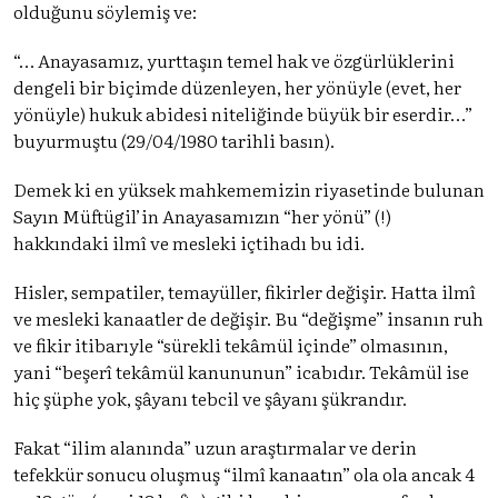
olduğunu söylemiş ve:
“… Anayasamız, yurttaşın temel hak ve özgürlüklerini
dengeli bir biçimde düzenleyen, her yönüyle (evet, her
yönüyle) hukuk abidesi niteliğinde büyük bir eserdir…”
buyurmuştu (29/04/1980 tarihli basın).
Demek ki en yüksek mahkememizin riyasetinde bulunan
Sayın Müftügil’in Anayasamızın “her yönü” (!)
hakkındaki ilmî ve mesleki içtihadı bu idi.
Hisler, sempatiler, temayüller, fikirler değişir. Hatta ilmî
ve mesleki kanaatler de değişir. Bu “değişme” insanın ruh
ve fikir itibarıyle “sürekli tekâmül içinde” olmasının,
yani “beşerî tekâmül kanununun” icabıdır. Tekâmül ise
hiç şüphe yok, şâyanı tebcil ve şâyanı şükrandır.
Fakat “ilim alanında” uzun araştırmalar ve derin
tefekkür sonucu oluşmuş “ilmî kanaatın” ola ola ancak 4