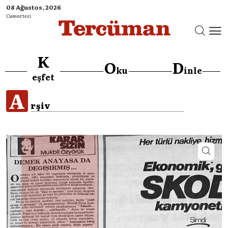
08 Ağustos, 2026
Cumartesi
K
O
D
ku
inle
eşfet
A
rşiv