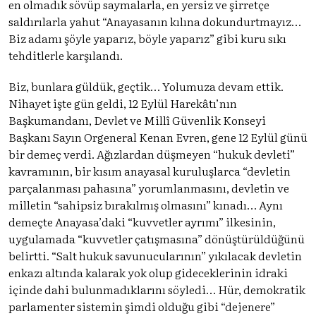
en olmadık sövüp saymalarla, en yersiz ve şirretçe
saldırılarla yahut “Anayasanın kılına dokundurtmayız…
Biz adamı şöyle yaparız, böyle yaparız” gibi kuru sıkı
tehditlerle karşılandı.
Biz, bunlara güldük, geçtik… Yolumuza devam ettik.
Nihayet işte gün geldi, 12 Eylül Harekâtı’nın
Başkumandanı, Devlet ve Millî Güvenlik Konseyi
Başkanı Sayın Orgeneral Kenan Evren, gene 12 Eylül günü
bir demeç verdi. Ağızlardan düşmeyen “hukuk devleti”
kavramının, bir kısım anayasal kuruluşlarca “devletin
parçalanması pahasına” yorumlanmasını, devletin ve
milletin “sahipsiz bırakılmış olmasını” kınadı… Aynı
demeçte Anayasa’daki “kuvvetler ayrımı” ilkesinin,
uygulamada “kuvvetler çatışmasına” dönüştürüldüğünü
belirtti. “Salt hukuk savunucularının” yıkılacak devletin
enkazı altında kalarak yok olup gideceklerinin idraki
içinde dahi bulunmadıklarını söyledi… Hür, demokratik
parlamenter sistemin şimdi olduğu gibi “dejenere”