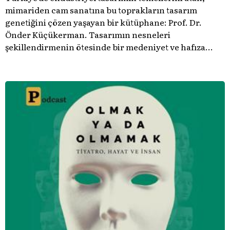
mimariden cam sanatına bu toprakların tasarım
genetiğini çözen yaşayan bir kütüphane: Prof. Dr.
Önder Küçükerman. ​Tasarımın nesneleri
şekillendirmenin ötesinde bir medeniyet ve hafıza
meselesi olduğunu gösteren bu arşive hoş geldiniz.