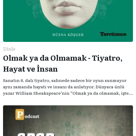
Dinle
Olmak ya da Olmamak - Tiyatro,
Hayat ve İnsan
Sanatın 6. dalı tiyatro, sahnede sadece bir oyun sunmuyor
aynı zamanda hayatı ve insanı da anlatıyor. Dünyaca ünlü
yazar William Sheakspeare’nin “Olmak ya da olmamak, işte
bütün mesele bu” sözünden ilham aldığımız podcast
serimizde; tiyatroyu, alanının uzman isimleriyle
konuşuyoruz..