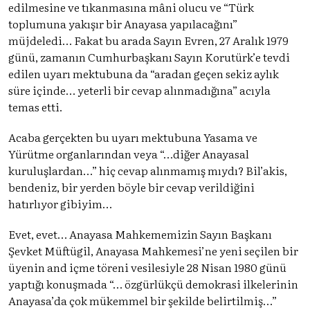
edilmesine ve tıkanmasına mâni olucu ve “Türk
toplumuna yakışır bir Anayasa yapılacağını”
müjdeledi… Fakat bu arada Sayın Evren, 27 Aralık 1979
günü, zamanın Cumhurbaşkanı Sayın Korutürk’e tevdi
edilen uyarı mektubuna da “aradan geçen sekiz aylık
süre içinde… yeterli bir cevap alınmadığına” acıyla
temas etti.
Acaba gerçekten bu uyarı mektubuna Yasama ve
Yürütme organlarından veya “…diğer Anayasal
kuruluşlardan…” hiç cevap alınmamış mıydı? Bil’akis,
bendeniz, bir yerden böyle bir cevap verildiğini
hatırlıyor gibiyim…
Evet, evet… Anayasa Mahkememizin Sayın Başkanı
Şevket Müftügil, Anayasa Mahkemesi’ne yeni seçilen bir
üyenin and içme töreni vesilesiyle 28 Nisan 1980 günü
yaptığı konuşmada “… özgürlükçü demokrasi ilkelerinin
Anayasa’da çok mükemmel bir şekilde belirtilmiş…”