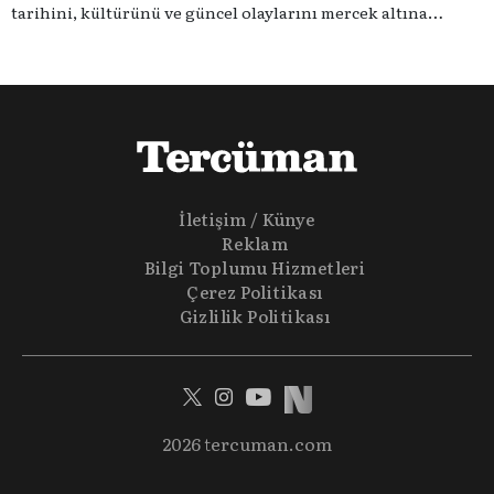
tarihini, kültürünü ve güncel olaylarını mercek altına
alıyoruz. Taktik teknikten ziyade sporun toplumsal
etkilerini masaya yatıyoruz. Eğer siz de sporun sadece spor
olmadığına inananlardansanız "Spor Sohbetleri" tam size
göre.
İletişim / Künye
Reklam
Bilgi Toplumu Hizmetleri
Çerez Politikası
Gizlilik Politikası
2026 tercuman.com