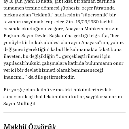
ay 18 gün (yani 18 hafta) gibi kısa bir zaman zarfında
tamamen tersine dönmesi şüphesiz, beşer fıtratında
meknuz olan “tekâmül” hadisesinin “süpersonik” bir
tezahürü sayılmak icap eder. Zira 16/09/1980 tarihli
basında okuduğumuza göre, Anayasa Mahkememizin
Başkanı Sayın Devlet Başkanı’na çektiği telgrafta, “her
yönüyle bir hukuk abidesi olan aynı Anayasa”nın, yalnız
değişmesi gerektiğini kabul ile kalmamakta fakat buna
ilaveten, bu değişikliğin “… gerçekleştirilmesi için
yapılacak hukuki çalışmalara katkıda bulunmanın onur
verici bir devlet hizmeti olarak benimseneceği
inancını…” da dile getirmektedir.
Bir yargıç olarak ilmî ve mesleki hükümlerinizdeki
süpersonik içtihat tekâmülünü kutlar, saygılar sunarım
Sayın Müftügil.
Mukbil Özyörük