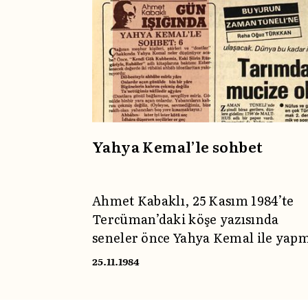
Yahya Kemal’le sohbet
Ahmet Kabaklı, 25 Kasım 1984’te
Tercüman’daki köşe yazısında
seneler önce Yahya Kemal ile yapm
olduğu sohbeti bir seri hâlinde
25.11.1984
kaleme almıştı. O günkü köşe
yazısında konu; Yahya Kemal’in