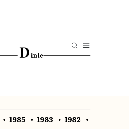
D
inle
1985
1983
1982
1981
19