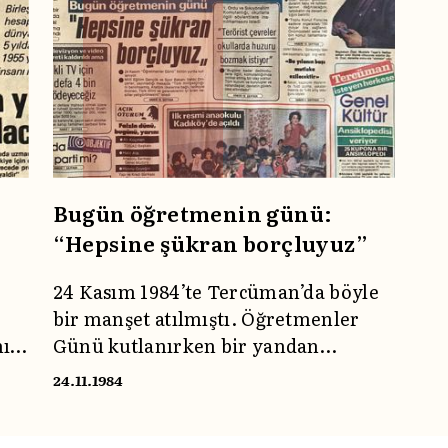
Bugün öğretmenin günü:
“Hepsine şükran borçluyuz”
24 Kasım 1984’te Tercüman’da böyle
bir manşet atılmıştı. Öğretmenler
ış
Günü kutlanırken bir yandan
öğretmenlerin yaşadığı problemler
24.11.1984
de gözler önündeydi. Birkaç yıl
sonraysa 1989’daki kutlamalarda