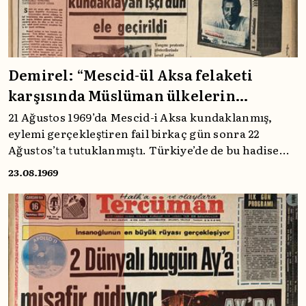
Demirel: “Mescid-ül Aksa felaketi
karşısında Müslüman ülkelerin
yanında yer almaktayız”
21 Ağustos 1969’da Mescid-i Aksa kundaklanmış,
eylemi gerçekleştiren fail birkaç gün sonra 22
Ağustos’ta tutuklanmıştı. Türkiye’de de bu hadise
tepkiyle karşılanmıştı. Ertesi gün Tercüman
23.08.1969
manşetiyle olanlara birlikte bakalım.