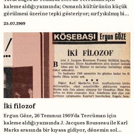
kaleme aldığı yazısında; Osmanlı kültürünün küçük
görülmesi üzerine tepki gösteriyor; sırf yıkılmış bir
imparatorluk olması sebebiyle edebiyatını,
25.07.1969
mimarisini, müziğini ve yönetim anlayışını
değersizleştirmenin “barbarlık” olduğunu ifade
ediyor.
İki filozof
Ergun Göze, 26 Temmuz 1969’da Tercüman için
kaleme aldığı yazısında J. Jacques Rousseau ile Karl
Marks arasında bir kıyasa gidiyor, dönemin sol