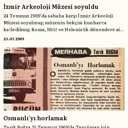
İzmir Arkeoloji Müzesi soyuldu
24 Temmuz 1969’da sabaha karşı İzmir Arkeoloji
Müzesi soyulmuş; müzenin bekçisi hunharca
katledilmiş; Roma, Hitit ve Helenistik dönemlere ait
118 eser çalınmıştı. Günlerce gündemde kalan bu
25.07.1969
olay, 25 Temmuz’da Tercüman sayfalarında yer
verilmişti.
Osmanlı’yı horlamak
Tarık Buğra 25 Temmuz 1969’da Tercüman için