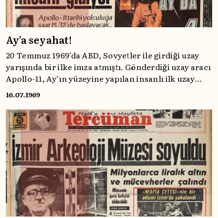
Ay’a seyahat!
20 Temmuz 1969’da ABD, Sovyetler ile girdiği uzay
yarışında bir ilke imza atmıştı. Gönderdiği uzay aracı
Apollo-11, Ay’ın yüzeyine yapılan insanlı ilk uzay
yolcuğunu gerçekleştirmişti. Bu seyahat,
16.07.1969
Tercüman’ın da ana gündemiydi. Gelin, bu
seyahatin detaylarına Tercüman ile birlikte bakalım.