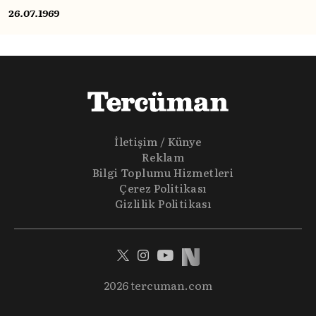
hareketlerini Marks üzerinden eleştiriyor.
26.07.1969
İletişim / Künye
Reklam
Bilgi Toplumu Hizmetleri
Çerez Politikası
Gizlilik Politikası
2026 tercuman.com