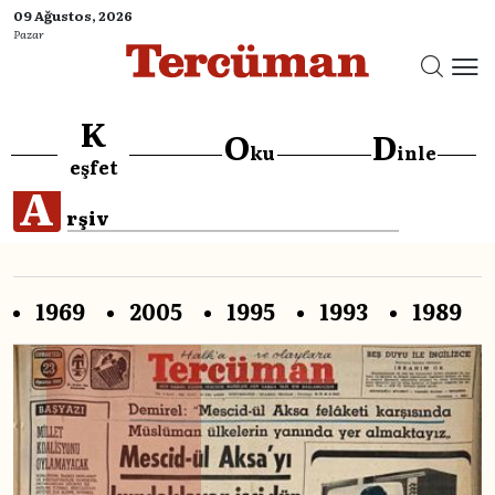
09 Ağustos, 2026
Pazar
K
O
D
ku
inle
eşfet
A
rşiv
1969
2005
1995
1993
1989