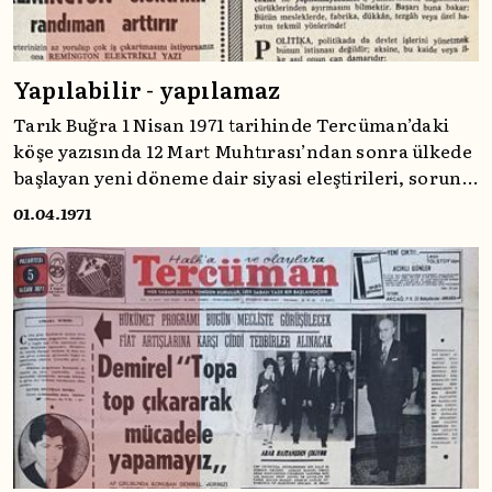
Yapılabilir - yapılamaz
Tarık Buğra 1 Nisan 1971 tarihinde Tercüman’daki
köşe yazısında 12 Mart Muhtırası’ndan sonra ülkede
başlayan yeni döneme dair siyasi eleştirileri, sorun
addeden hususları dile getirmiş; romantik
01.04.1971
söylemlerden ziyade akılcı davranmanın
gerekliliğine vurgu yapmıştır.