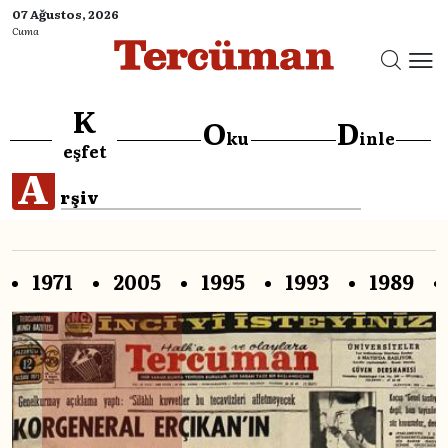
07 Ağustos, 2026
Cuma
K
O
D
ku
inle
eşfet
A
rşiv
1971
2005
1995
1993
1989