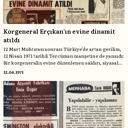
Korgeneral Erçıkan’ın evine dinamit
atıldı
12 Mart Muhtırası sonrası Türkiye’de artan gerilim,
12 Nisan 1971 tarihli Tercüman manşetine de yansıdı:
Bir korgeneralin evine düzenlenen saldırı, siyasal
şiddetin ulaştığı noktayı gözler önüne sererken,
12.04.1971
ülkenin derinleşen krizini de simgeliyordu.