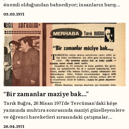
önemli olduğundan bahsediyor; insanların barış
içinde bir arada yaşayabilmelerinin temelinde sanat
03.03.1971
olduğunu vurguluyordu.
“Bir zamanlar maziye bak…”
Tarık Buğra, 26 Nisan 1971’de Tercüman’daki köşe
yazısında muhtıra sonrasında maziyi güzelleyenlere
ve öğrenci hareketleri sırasındaki çatışmalar
neticesinde yaşanan gerginlikten nemalananlara
26.04.1971