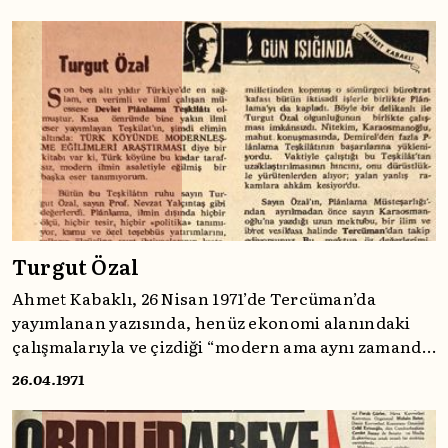
bir şarkı üzerinden sert çıkmıştı.
Turgut Özal
Ahmet Kabaklı, 26 Nisan 1971’de Tercüman’da
yayımlanan yazısında, henüz ekonomi alanındaki
çalışmalarıyla ve çizdiği “modern ama aynı zamanda
geleneksel kodlara bağlı” duruşuyla dikkat çeken
26.04.1971
Turgut Özal’dan, Devlet Planlama Teşkilatı’nda
çalıştığı dönemdeki objektif araştırmalarından
bahsediyordu.