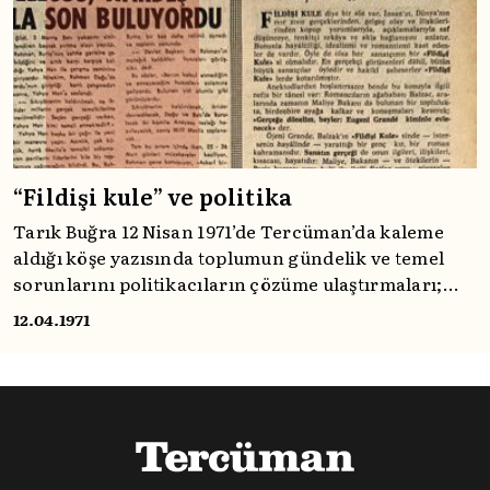
“Fildişi kule” ve politika
Tarık Buğra 12 Nisan 1971’de Tercüman’da kaleme
aldığı köşe yazısında toplumun gündelik ve temel
sorunlarını politikacıların çözüme ulaştırmaları;
yönetimde olan Erim hükûmetinin fildişi kulelerine
12.04.1971
çekilmekten ziyade bu sorunlarla ilgilenmeleri
gerektiğini belirtiyordu.