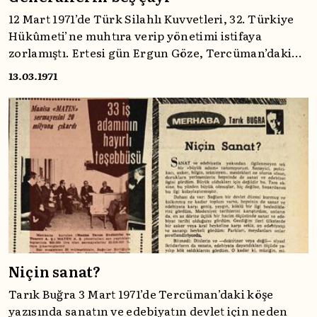
12 Mart 1971’de Türk Silahlı Kuvvetleri, 32. Türkiye
Hükûmeti’ne muhtıra verip yönetimi istifaya
zorlamıştı. Ertesi gün Ergun Göze, Tercüman’daki
köşe yazısında ordu ile devlet yönetimi arasındaki
13.03.1971
bu gerilimli ilişkiyi Tercüman’ın görüşünü temsilen
kaleme almıştı.
Niçin sanat?
Tarık Buğra 3 Mart 1971’de Tercüman’daki köşe
yazısında sanatın ve edebiyatın devlet için neden