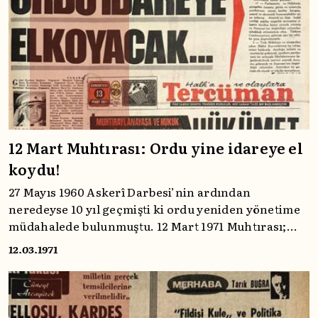
12 Mart Muhtırası: Ordu yine idareye el
koydu!
27 Mayıs 1960 Askerî Darbesi’nin ardından
neredeyse 10 yıl geçmişti ki ordu yeniden yönetime
müdahalede bulunmuştu. 12 Mart 1971 Muhtırası;
Türk siyasi tarihinin önemli olaylarından biriydi.
12.03.1971
Muhtıranın ilk günlerine gelin Tercüman’ın
tanıklığıyla birlikte bakalım.