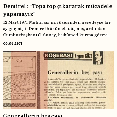
Demirel: “Topa top çıkararak mücadele
yapamayız”
12 Mart 1971 Muhtırası’nın üzerinden neredeyse bir
ay geçmişti. Demirel hükûmeti düşmüş, ardından
Cumhurbaşkanı C. Sunay, hükûmeti kurma görevini
Nihat Erim’e vermişti. Hükûmetin kurulmasından
05.04.1971
birkaç gün önce ise Demirel’in AP’ye seslenişini
Tercüman’ın 5 Nisan 1971 manşetleri eşliğiyle
inceliyoruz.
Generallerin beş çayı