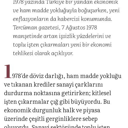
1978 yazında Türkiye bir yandan ekonomik
ve ham madde yokluğuyla boğuşurken, yeni
enflasyonların da habercisi konumunda.
Tercüman gazetesi, 7 Ağustos 1978
manşetinde artan işsizlik yüzdelerini ve
toplu işten çıkarmaları yeni bir ekonomi
tehlikesi olarak açıklıyor.
1
978’de döviz darlığı, ham madde yokluğu
ve tıkanan krediler sanayi çarklarını
durdurma noktasına getirirken; kitlesel
işten çıkarmalar çığ gibi büyüyordu. Bu
ekonomik durgunluk halk ve piyasa
üzerinde çeşitli gerginliklere sebep
oluyordu. Sanayi sektöründe toplu işten