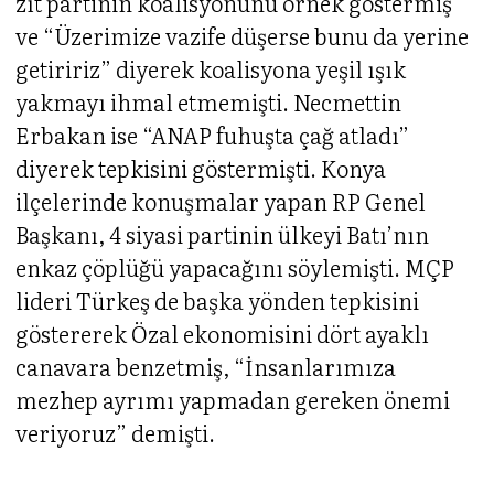
zıt partinin koalisyonunu örnek göstermiş
ve “Üzerimize vazife düşerse bunu da yerine
getiririz” diyerek koalisyona yeşil ışık
yakmayı ihmal etmemişti. Necmettin
Erbakan ise “ANAP fuhuşta çağ atladı”
diyerek tepkisini göstermişti. Konya
ilçelerinde konuşmalar yapan RP Genel
Başkanı, 4 siyasi partinin ülkeyi Batı’nın
enkaz çöplüğü yapacağını söylemişti. MÇP
lideri Türkeş de başka yönden tepkisini
göstererek Özal ekonomisini dört ayaklı
canavara benzetmiş, “İnsanlarımıza
mezhep ayrımı yapmadan gereken önemi
veriyoruz” demişti.