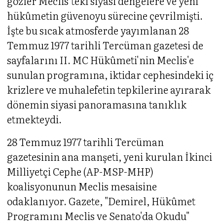
gözler Meclis'teki siyasi dengelere ve yeni
hükûmetin güvenoyu sürecine çevrilmişti.
İşte bu sıcak atmosferde yayımlanan 28
Temmuz 1977 tarihli Tercüman gazetesi de
sayfalarını II. MC Hükûmeti'nin Meclis'e
sunulan programına, iktidar cephesindeki iç
krizlere ve muhalefetin tepkilerine ayırarak
dönemin siyasi panoramasına tanıklık
etmekteydi.
28 Temmuz 1977 tarihli Tercüman
gazetesinin ana manşeti, yeni kurulan İkinci
Milliyetçi Cephe (AP-MSP-MHP)
koalisyonunun Meclis mesaisine
odaklanıyor. Gazete, "Demirel, Hükûmet
Programını Meclis ve Senato'da Okudu"