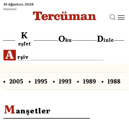
10 Ağustos, 2026
Pazartesi
K
O
D
ku
inle
eşfet
A
rşiv
2005
1995
1993
1989
1988
M
anşetler