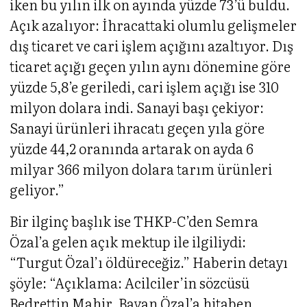
iken bu yılın ilk on ayında yüzde 73’ü buldu.
Açık azalıyor: İhracattaki olumlu gelişmeler
dış ticaret ve cari işlem açığını azaltıyor. Dış
ticaret açığı geçen yılın aynı dönemine göre
yüzde 5,8’e geriledi, cari işlem açığı ise 310
milyon dolara indi. Sanayi başı çekiyor:
Sanayi ürünleri ihracatı geçen yıla göre
yüzde 44,2 oranında artarak on ayda 6
milyar 366 milyon dolara tarım ürünleri
geliyor.”
Bir ilginç başlık ise THKP-C’den Semra
Özal’a gelen açık mektup ile ilgiliydi:
“Turgut Özal’ı öldüreceğiz.” Haberin detayı
şöyle: “Açıklama: Acilciler’in sözcüsü
Bedrettin Mahir, Bayan Özal’a hitaben,