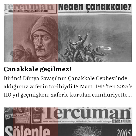
Bayramı olarak da kutlanmaya başlanmıştı. Gelin,
Tercüman’ın eşliğinde 23 Nisan kutlamalarına
birlikte bakalım.
Çanakkale geçilmez!
Birinci Dünya Savaşı’nın Çanakkale Cephesi’nde
aldığımız zaferin tarihiydi 18 Mart. 1915’ten 2025’e
110 yıl geçmişken; zaferle kurulan cumhuriyette o
gün her zaman bayram olarak kutlanmıştı.
Tercüman, peki bu bayramları nasıl geçirmişti?
Gelin 1956, 1981 ve 1986 tarihlerine birlikte
bakalım.