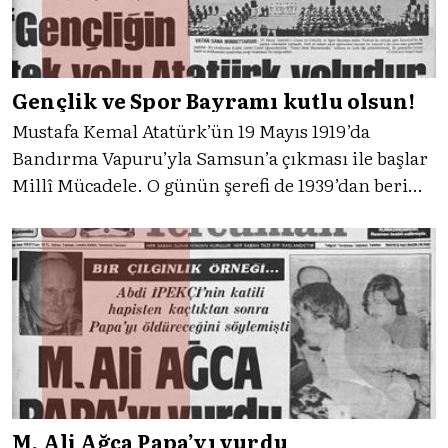
Gençlik ve Spor Bayramı kutlu olsun!
Mustafa Kemal Atatürk’ün 19 Mayıs 1919’da
Bandırma Vapuru’yla Samsun’a çıkması ile başlar
Millî Mücadele. O günün şerefi de 1939’dan beri
Gençlik ve Spor Bayramı olarak her 19 Mayıs’ta
yad edilir. Gelin, bayramı muhtelif yıllar
içerisinde Tercüman’ın tanıklığıyla kutlayalım.
M. Ali Ağca Papa’yı vurdu