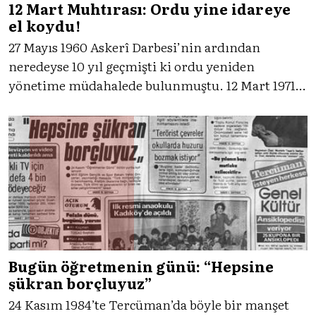
12 Mart Muhtırası: Ordu yine idareye
el koydu!
27 Mayıs 1960 Askerî Darbesi’nin ardından
neredeyse 10 yıl geçmişti ki ordu yeniden
yönetime müdahalede bulunmuştu. 12 Mart 1971
Muhtırası; Türk siyasi tarihinin önemli
olaylarından biriydi. Muhtıranın ilk günlerine
gelin Tercüman’ın tanıklığıyla birlikte bakalım.
Bugün öğretmenin günü: “Hepsine
şükran borçluyuz”
24 Kasım 1984’te Tercüman’da böyle bir manşet