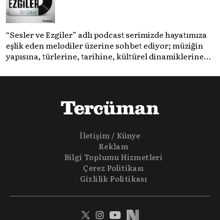
“Sesler ve Ezgiler” adlı podcast serimizde hayatımıza
eşlik eden melodiler üzerine sohbet ediyor; müziğin
yapısına, türlerine, tarihine, kültürel dinamiklerine
değiniyoruz. Müzikologlar, sosyologlar, müzisyenler
ile her bölümü şenlendiriyor; müziğin farklı
veçhelerine birlikte bakıyoruz. Melodilerin akışında
notaların derinliğine iniyoruz.
İletişim / Künye
Reklam
Bilgi Toplumu Hizmetleri
Çerez Politikası
Gizlilik Politikası