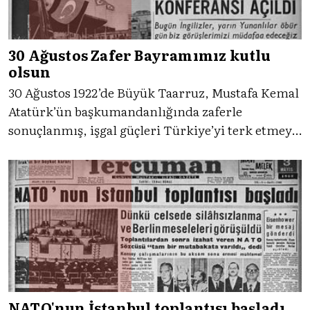
30 Ağustos Zafer Bayramımız kutlu
olsun
30 Ağustos 1922’de Büyük Taarruz, Mustafa Kemal
Atatürk’ün başkumandanlığında zaferle
sonuçlanmış, işgal güçleri Türkiye’yi terk etmeye
başlamıştı. Türkiye’nin bağımsızlık sürecini
temsil eden Zafer Bayramı’nı Tercüman nasıl
kutlamıştı, gelin birlikte bakalım.
NATO'nun İstanbul toplantısı başladı