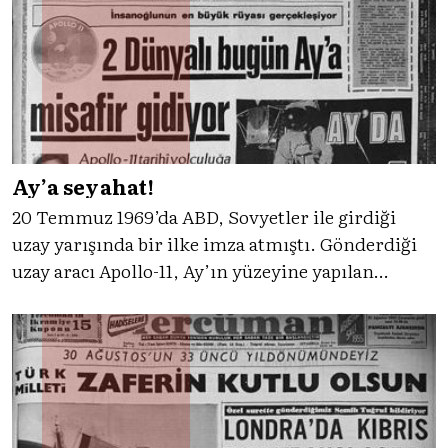
Ay’a seyahat!
20 Temmuz 1969’da ABD, Sovyetler ile girdiği
uzay yarışında bir ilke imza atmıştı. Gönderdiği
uzay aracı Apollo-11, Ay’ın yüzeyine yapılan
insanlı ilk uzay yolcuğunu gerçekleştirmişti. Bu
seyahat, Tercüman’ın da ana gündemiydi. Gelin,
bu seyahatin detaylarına Tercüman ile birlikte
bakalım.