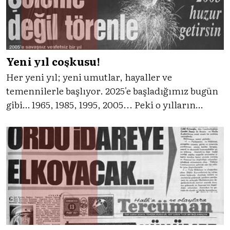
Yeni yıl coşkusu!
Her yeni yıl; yeni umutlar, hayaller ve
temennilerle başlıyor. 2025'e başladığımız bugün
gibi… 1965, 1985, 1995, 2005... Peki o yılların
umutları neydi, gündemi neydi, Türkiye yeni yıla
nasıl başlamıştı, gelin Tercüman'ın tanıklığıyla
birlikte bakalım.