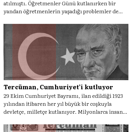
atılmıştı. Öğretmenler Günü kutlanırken bir
yandan öğretmenlerin yaşadığı problemler de
gözler önündeydi. Birkaç yıl sonraysa 1989’daki
kutlamalarda “Vah benim öğretmenim!” manşeti
öne çıkacaktı. 80’lı yıllara dair çerçeveyi bize
Tercüman sunuyordu.
Tercüman, Cumhuriyet’i kutluyor
29 Ekim Cumhuriyet Bayramı, ilan edildiği 1923
yılından itibaren her yıl büyük bir coşkuyla
devletçe, milletçe kutlanıyor. Milyonlarca insanın
yaşadığı bu coşkuya, Tercüman’ın manşetleri
eşliğinde şahit oluyoruz.