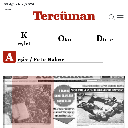
09 Ağustos, 2026
Pazar
K
O
D
ku
inle
eşfet
A
rşiv / Foto Haber