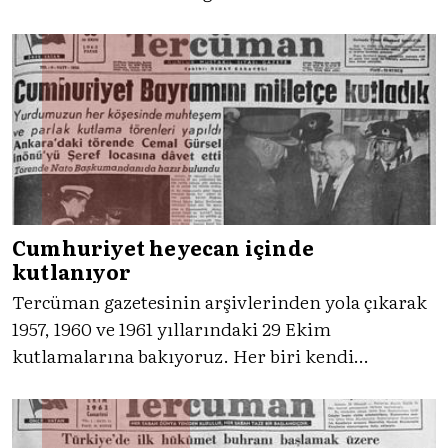
misyon dolu cümle, öğretmenlere ithaf edilmiş,
ulvî görevleri topluma hatırlatılmıştı. Peki, o
tarihte öğretmenler ne yaşıyordu? O güne
Tercüman ile dönüyoruz şimdi.
Cumhuriyet heyecan içinde
kutlanıyor
Tercüman gazetesinin arşivlerinden yola çıkarak
1957, 1960 ve 1961 yıllarındaki 29 Ekim
kutlamalarına bakıyoruz. Her biri kendi
döneminin siyasal atmosferini yansıtan bu
bayramlar, Cumhuriyet’in anlamının ve halkla
kurduğu bağın nasıl değiştiğini gösteriyor.