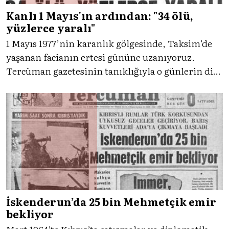
Kanlı 1 Mayıs'ın ardından: "34 ölü,
yüzlerce yaralı"
1 Mayıs 1977’nin karanlık gölgesinde, Taksim’de
yaşanan facianın ertesi gününe uzanıyoruz.
Tercüman gazetesinin tanıklığıyla o günlerin dili,
manşetleri ve atmosferi üzerinden Türkiye’nin
hafızasına kazınan kırılmayı yeniden okuyoruz.
İskenderun’da 25 bin Mehmetçik emir
bekliyor