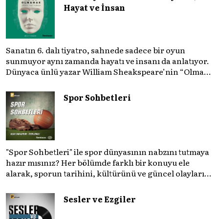
meselesi olduğunu gösteren bu arşive hoş geldiniz.
Hayat ve İnsan
Sanatın 6. dalı tiyatro, sahnede sadece bir oyun
sunmuyor aynı zamanda hayatı ve insanı da anlatıyor.
Dünyaca ünlü yazar William Sheakspeare’nin “Olmak
ya da olmamak, işte bütün mesele bu” sözünden ilham
aldığımız podcast serimizde; tiyatroyu, alanının
Spor Sohbetleri
uzman isimleriyle konuşuyoruz..
"Spor Sohbetleri" ile spor dünyasının nabzını tutmaya
hazır mısınız? Her bölümde farklı bir konuyu ele
alarak, sporun tarihini, kültürünü ve güncel olaylarını
mercek altına alıyoruz. Taktik teknikten ziyade
sporun toplumsal etkilerini masaya yatıyoruz. Eğer siz
Sesler ve Ezgiler
de sporun sadece spor olmadığına inananlardansanız
"Spor Sohbetleri" tam size göre.