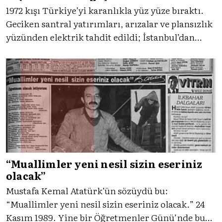
1972 kışı Türkiye’yi karanlıkla yüz yüze bıraktı.
Geciken santral yatırımları, arızalar ve plansızlık
yüzünden elektrik tahdit edildi; İstanbul’dan
Anadolu’ya hayat durma noktasına geldi.
Karanlık yalnız sokakları değil kalkınma
hayallerini de sardı. O günlere Tercüman
eşliğinde birlikte dönüyoruz.
“Muallimler yeni nesil sizin eseriniz
olacak”
Mustafa Kemal Atatürk’ün sözüydü bu:
“Muallimler yeni nesil sizin eseriniz olacak.” 24
Kasım 1989. Yine bir Öğretmenler Günü’nde bu