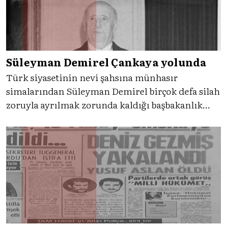
Süleyman Demirel Çankaya yolunda
Türk siyasetinin nevi şahsına münhasır
simalarından Süleyman Demirel birçok defa silah
zoruyla ayrılmak zorunda kaldığı başbakanlık
koltuğunu kendi isteğiyle terk ediyordu. Merkez
sağın 'baba'sı adım adım basamakları çıkarak
İslamköy'de başlayan yolculuğunu Çankaya'ya ile
nihayete erdirecekti.