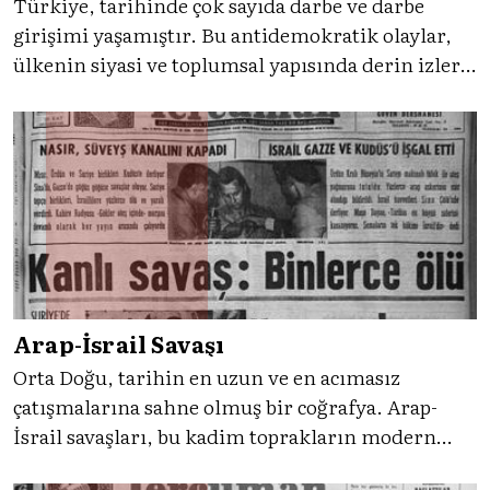
Türkiye, tarihinde çok sayıda darbe ve darbe
girişimi yaşamıştır. Bu antidemokratik olaylar,
ülkenin siyasi ve toplumsal yapısında derin izler
bırakmıştır. 21 Ekim 1961, 22 Şubat 1962, 20 Mayıs
1963, 20 Mayıs 1969, 9 Mart 1971 ve son olarak 15
Temmuz 2016… Ülkemizi derinden etkileyen bu
olaylara gel
Arap-İsrail Savaşı
Orta Doğu, tarihin en uzun ve en acımasız
çatışmalarına sahne olmuş bir coğrafya. Arap-
İsrail savaşları, bu kadim toprakların modern
çağdaki trajedisinin en keskin ifadesi. 20.