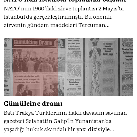
NATO’nun 1960’daki zirve toplantısı 2 Mayıs’ta
İstanbul’da gerçekleştirilmişti. Bu önemli
zirvenin gündem maddeleri Tercüman
gazetesinin manşetlerinde günlerce yer almış,
toplantıların ayrıntıları kamuoyuna ayrıntılarıyla
duyurulmuştu.
Gümülcine dramı
Batı Trakya Türklerinin haklı davasını savunan
gazeteci Selahattin Galip'İn Yunanistan'da
yaşadığı hukuk skandalı bir yazı dizisiyle