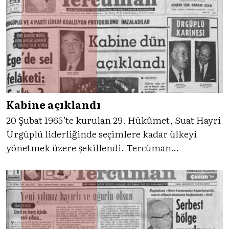
toplumunun yaşadığı dramı ve Ankara’nın
müdahale eşiğine gelen gerilimini gözler önüne
seriyor.
Kabine açıklandı
20 Şubat 1965’te kurulan 29. Hükûmet, Suat Hayri
Ürgüplü liderliğinde seçimlere kadar ülkeyi
yönetmek üzere şekillendi. Tercüman
manşetleri; Çankaya temaslarını, koalisyon
pazarlıklarını ve 4 partili kabinenin ilanını gün
gün kayda geçirdi.