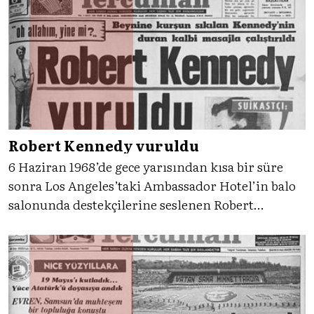
yüzyılın ortalarındaki bu çatışmalar, milyonların
kaderini de yeniden çizdi. Dökülen kan, atılan
imzalar, bitmeyen gerilim.
Robert Kennedy vuruldu
6 Haziran 1968’de gece yarısından kısa bir süre
sonra Los Angeles’taki Ambassador Hotel’in balo
salonunda destekçilerine seslenen Robert
Kennedy, salondan ayrılırken suikasta uğramıştı.
Dünya kamuoyunda büyük yankı uyandıran bu
olayı, Tercüman’ın eşliğinde gelin birlikte takip
edelim.