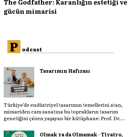
The Godfather: Karanlığın estetiği ve
gücün mimarisi
P
odcast
Tasarımın Hafızası
Türkiye’de endüstriyel tasarımın temellerini atan,
mimariden cam sanatına bu toprakların tasarım
genetiğini çözen yaşayan bir kütüphane: Prof. Dr.
Önder Küçükerman. ​Tasarımın nesneleri
şekillendirmenin ötesinde bir medeniyet ve hafıza
Olmak ya da Olmamak - Tiyatro,