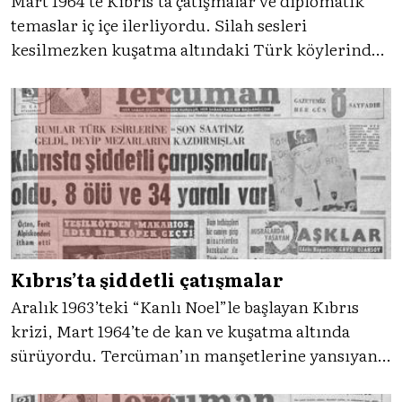
Mart 1964’te Kıbrıs’ta çatışmalar ve diplomatik
temaslar iç içe ilerliyordu. Silah sesleri
kesilmezken kuşatma altındaki Türk köylerinden
gelen haberler gazetelerin manşetlerine
taşınıyor, Birleşmiş Milletler’in barış gücü
girişimleri ise krizin uluslararası boyutunu
derinleştiriyordu.
Kıbrıs’ta şiddetli çatışmalar
Aralık 1963’teki “Kanlı Noel”le başlayan Kıbrıs
krizi, Mart 1964’te de kan ve kuşatma altında
sürüyordu. Tercüman’ın manşetlerine yansıyan
bombalar, rehineler ve köy baskınları; Türk