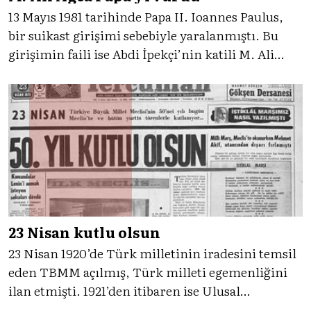
13 Mayıs 1981 tarihinde Papa II. Ioannes Paulus,
bir suikast girişimi sebebiyle yaralanmıştı. Bu
girişimin faili ise Abdi İpekçi’nin katili M. Ali
Ağca’ydı. Gelin, kamuoyunda büyük yankı
uyandıran bu olaya Tercüman’ın tanıklığıyla
birlikte bakalım.
23 Nisan kutlu olsun
23 Nisan 1920’de Türk milletinin iradesini temsil
eden TBMM açılmış, Türk milleti egemenliğini
ilan etmişti. 1921’den itibaren ise Ulusal
Egemenlik Bayramı olan bu bayram, Çocuk