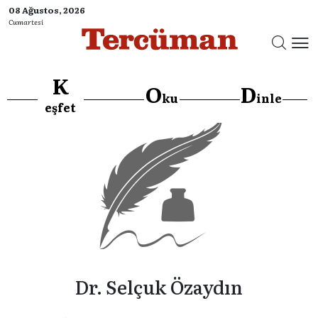
08 Ağustos, 2026
Cumartesi
K
O
D
ku
inle
eşfet
Dr. Selçuk Özaydın