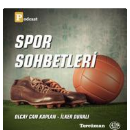
serimizde; tiyatroyu, alanının uzman isimleriyle
konuşuyoruz..