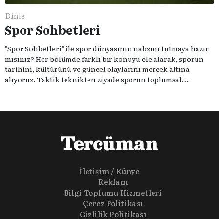
Dinle
Spor Sohbetleri
"Spor Sohbetleri" ile spor dünyasının nabzını tutmaya hazır
mısınız? Her bölümde farklı bir konuyu ele alarak, sporun
tarihini, kültürünü ve güncel olaylarını mercek altına
alıyoruz. Taktik teknikten ziyade sporun toplumsal
etkilerini masaya yatıyoruz. Eğer siz de sporun sadece spor
olmadığına inananlardansanız "Spor Sohbetleri" tam size
göre.
İletişim / Künye
Reklam
Bilgi Toplumu Hizmetleri
Çerez Politikası
Gizlilik Politikası