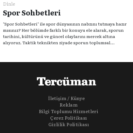
Dinle
Spor Sohbetleri
"Spor Sohbetleri" ile spor dünyasının nabzını tutmaya hazır
mısınız? Her bölümde farklı bir konuyu ele alarak, sporun
tarihini, kültürünü ve güncel olaylarını mercek altına
alıyoruz. Taktik teknikten ziyade sporun toplumsal
etkilerini masaya yatıyoruz. Eğer siz de sporun sadece spor
olmadığına inananlardansanız "Spor Sohbetleri" tam size
göre.
İletişim / Künye
Reklam
Bilgi Toplumu Hizmetleri
Çerez Politikası
Gizlilik Politikası