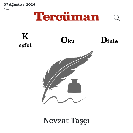
07 Ağustos, 2026
Cuma
K
O
D
ku
inle
eşfet
Nevzat Taşçı