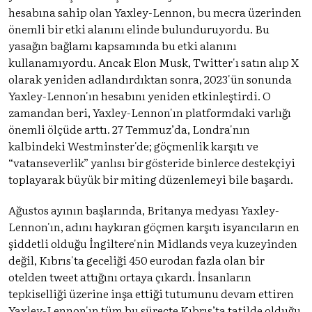
hesabına sahip olan Yaxley-Lennon, bu mecra üzerinden
önemli bir etki alanını elinde bulunduruyordu. Bu
yasağın bağlamı kapsamında bu etki alanını
kullanamıyordu. Ancak Elon Musk, Twitter'ı satın alıp X
olarak yeniden adlandırdıktan sonra, 2023'ün sonunda
Yaxley-Lennon'ın hesabını yeniden etkinleştirdi. O
zamandan beri, Yaxley-Lennon'ın platformdaki varlığı
önemli ölçüde arttı. 27 Temmuz’da, Londra'nın
kalbindeki Westminster'de; göçmenlik karşıtı ve
“vatanseverlik” yanlısı bir gösteride binlerce destekçiyi
toplayarak büyük bir miting düzenlemeyi bile başardı.
Ağustos ayının başlarında, Britanya medyası Yaxley-
Lennon'ın, adını haykıran göçmen karşıtı isyancıların en
şiddetli olduğu İngiltere'nin Midlands veya kuzeyinden
değil, Kıbrıs'ta geceliği 450 eurodan fazla olan bir
otelden tweet attığını ortaya çıkardı. İnsanların
tepkiselliği üzerine inşa ettiği tutumunu devam ettiren
Yaxley-Lennon'ın tüm bu süreçte Kıbrıs’ta tatilde olduğu