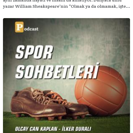
yazar William Sheakspeare’nin “Olmak ya da olmamak, işte
bütün mesele bu” sözünden ilham aldığımız podcast
serimizde; tiyatroyu, alanının uzman isimleriyle
konuşuyoruz..