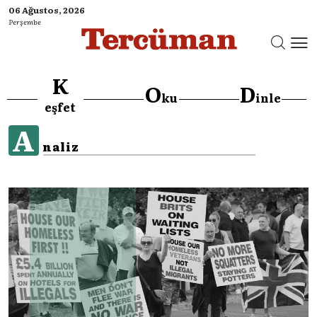
06 Ağustos, 2026
Perşembe
K
O
D
ku
inle
eşfet
A
naliz