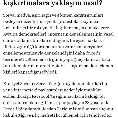
kışkırtmalara yaklaşım nasıl?
Sosyal medya, aşırı sağcı ve göçmen karşıtı grupları
besleyen dezenformasyonla protestolar boyunca
hızlandırıcı bir rol oynadı. İngiltere başta olmak üzere
Avrupa demokrasileri, internetin denetlenmesinin yasal
olarak bulanık bir alan olduğunu, bireysel haklar ve
ifade özgürlüğü korumalarının zararlı materyalleri
engelleme arzusuyla dengelendiğini daha önce de
tecrübe etti. Starmer salı günü yaptığı açıklamada bazı
tutuklamaların internette şiddeti kışkırtmakla suçlanan
kişileri kapsadığını söyledi.
Kraliyet Savcılık Servisi’ne göre ayaklanmalardan bu
yana internetteki paylaşımları nedeniyle mahkûm
edilen ilk kişi, Facebook’ta sığınmacıların kaldığı bir
otele saldırmakla ilgili mesajlar paylaşan 28 yaşındaki
Leedsli bir adamdı. Jordan Parlour isimli şahsın suçunu
kabul ettiği ve ırkçı nefreti körüklemek için tehdit edici