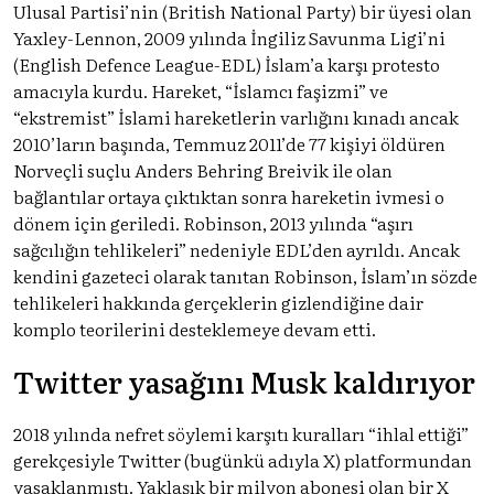
Ulusal Partisi’nin (British National Party) bir üyesi olan
Yaxley-Lennon, 2009 yılında İngiliz Savunma Ligi’ni
(English Defence League-EDL) İslam’a karşı protesto
amacıyla kurdu. Hareket, “İslamcı faşizmi” ve
“ekstremist” İslami hareketlerin varlığını kınadı ancak
2010’ların başında, Temmuz 2011’de 77 kişiyi öldüren
Norveçli suçlu Anders Behring Breivik ile olan
bağlantılar ortaya çıktıktan sonra hareketin ivmesi o
dönem için geriledi. Robinson, 2013 yılında “aşırı
sağcılığın tehlikeleri” nedeniyle EDL’den ayrıldı. Ancak
kendini gazeteci olarak tanıtan Robinson, İslam’ın sözde
tehlikeleri hakkında gerçeklerin gizlendiğine dair
komplo teorilerini desteklemeye devam etti.
Twitter yasağını Musk kaldırıyor
2018 yılında nefret söylemi karşıtı kuralları “ihlal ettiği”
gerekçesiyle Twitter (bugünkü adıyla X) platformundan
yasaklanmıştı. Yaklaşık bir milyon abonesi olan bir X