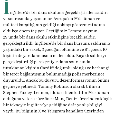
İ
ngiltere’de bir dans okuluna gerçekleştirilen saldırı
ve sonrasında yaşananlar, Avrupa’da Müslüman ve
mülteci karşıtlığının geldiği noktayı göstermesi adına
oldukça önem taşıyor. Geçtiğimiz Temmuz ayının
29’unda bir dans okulu etkinliğine bıçaklı saldırı
gerçekleştirildi. İngiltere’de bir dans kursuna saldıran 17
yaşındaki bir erkek, 3 çocuğun ölümüne ve 8’i çocuk 10
kişinin de yaralanmasına neden oldu. Bıçaklı saldırıyı
gerçekleştirdiği gerekçesiyle daha sonrasında
tutuklanan kişinin Cardiff doğumlu olduğu ve herhangi
bir terör bağlantısının bulunmadığı polis merkezince
duyuruldu. Ancak bu duyuru dezenformasyonun önüne
geçmeye yetmedi. Tommy Robinson olarak bilinen
Stephen Yaxley-Lennon, iddia edilen katilin Müslüman
olduğuna ve kısa süre önce Manş Denizi üzerinden küçük
bir tekneyle İngiltere’ye geldiğine dair yanlış bilgiyi
yaydı. Bu bilginin X ve Telegram kanalları üzerinden