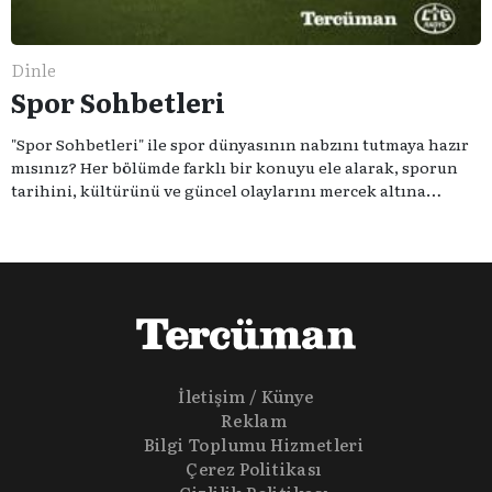
Dinle
Spor Sohbetleri
"Spor Sohbetleri" ile spor dünyasının nabzını tutmaya hazır
mısınız? Her bölümde farklı bir konuyu ele alarak, sporun
tarihini, kültürünü ve güncel olaylarını mercek altına
alıyoruz. Taktik teknikten ziyade sporun toplumsal
etkilerini masaya yatıyoruz. Eğer siz de sporun sadece spor
olmadığına inananlardansanız "Spor Sohbetleri" tam size
göre.
İletişim / Künye
Reklam
Bilgi Toplumu Hizmetleri
Çerez Politikası