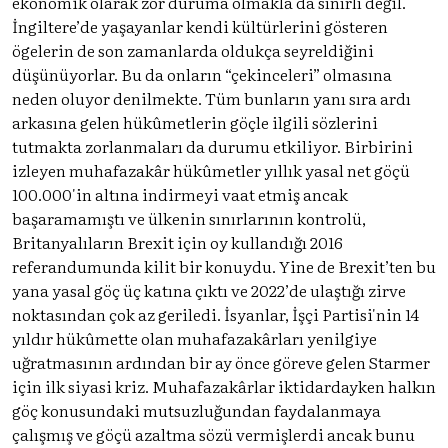
ekonomik olarak zor duruma olmakla da sınırlı değil.
İngiltere’de yaşayanlar kendi kültürlerini gösteren
ögelerin de son zamanlarda oldukça seyreldiğini
düşünüyorlar. Bu da onların “çekinceleri” olmasına
neden oluyor denilmekte. Tüm bunların yanı sıra ardı
arkasına gelen hükûmetlerin göçle ilgili sözlerini
tutmakta zorlanmaları da durumu etkiliyor. Birbirini
izleyen muhafazakâr hükûmetler yıllık yasal net göçü
100.000'in altına indirmeyi vaat etmiş ancak
başaramamıştı ve ülkenin sınırlarının kontrolü,
Britanyalıların Brexit için oy kullandığı 2016
referandumunda kilit bir konuydu. Yine de Brexit’ten bu
yana yasal göç üç katına çıktı ve 2022’de ulaştığı zirve
noktasından çok az geriledi. İsyanlar, İşçi Partisi'nin 14
yıldır hükûmette olan muhafazakârları yenilgiye
uğratmasının ardından bir ay önce göreve gelen Starmer
için ilk siyasi kriz. Muhafazakârlar iktidardayken halkın
göç konusundaki mutsuzluğundan faydalanmaya
çalışmış ve göçü azaltma sözü vermişlerdi ancak bunu