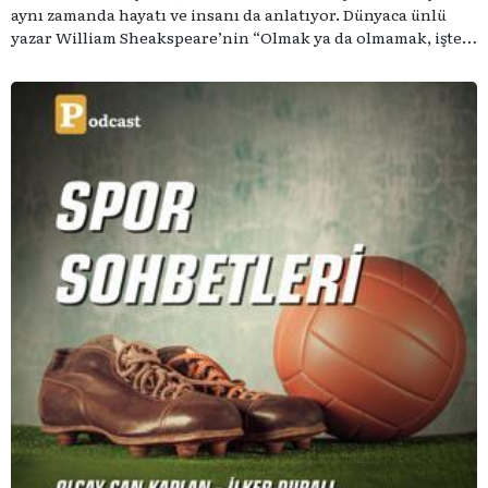
aynı zamanda hayatı ve insanı da anlatıyor. Dünyaca ünlü
yazar William Sheakspeare’nin “Olmak ya da olmamak, işte
bütün mesele bu” sözünden ilham aldığımız podcast
serimizde; tiyatroyu, alanının uzman isimleriyle
konuşuyoruz..