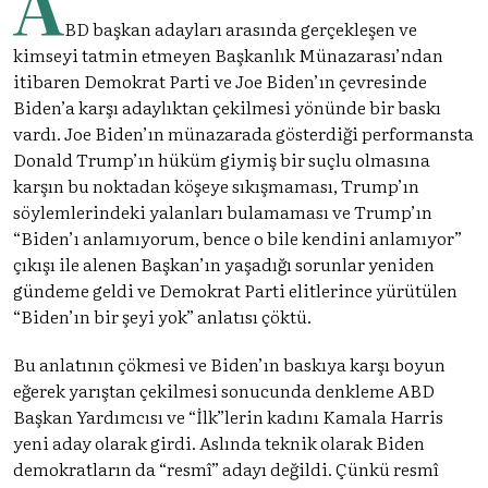
A
BD başkan adayları arasında gerçekleşen ve
kimseyi tatmin etmeyen Başkanlık Münazarası’ndan
itibaren Demokrat Parti ve Joe Biden’ın çevresinde
Biden’a karşı adaylıktan çekilmesi yönünde bir baskı
vardı. Joe Biden’ın münazarada gösterdiği performansta
Donald Trump’ın hüküm giymiş bir suçlu olmasına
karşın bu noktadan köşeye sıkışmaması, Trump’ın
söylemlerindeki yalanları bulamaması ve Trump’ın
“Biden’ı anlamıyorum, bence o bile kendini anlamıyor”
çıkışı ile alenen Başkan’ın yaşadığı sorunlar yeniden
gündeme geldi ve Demokrat Parti elitlerince yürütülen
“Biden’ın bir şeyi yok” anlatısı çöktü.
Bu anlatının çökmesi ve Biden’ın baskıya karşı boyun
eğerek yarıştan çekilmesi sonucunda denkleme ABD
Başkan Yardımcısı ve “İlk”lerin kadını Kamala Harris
yeni aday olarak girdi. Aslında teknik olarak Biden
demokratların da “resmî” adayı değildi. Çünkü resmî