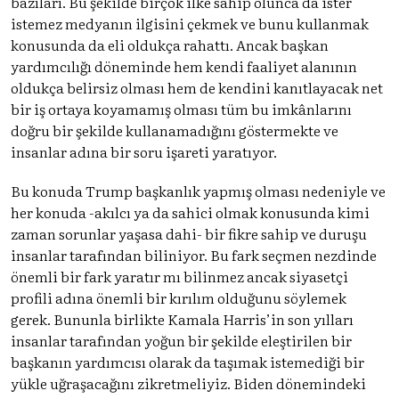
bazıları. Bu şekilde birçok ilke sahip olunca da ister
istemez medyanın ilgisini çekmek ve bunu kullanmak
konusunda da eli oldukça rahattı. Ancak başkan
yardımcılığı döneminde hem kendi faaliyet alanının
oldukça belirsiz olması hem de kendini kanıtlayacak net
bir iş ortaya koyamamış olması tüm bu imkânlarını
doğru bir şekilde kullanamadığını göstermekte ve
insanlar adına bir soru işareti yaratıyor.
Bu konuda Trump başkanlık yapmış olması nedeniyle ve
her konuda -akılcı ya da sahici olmak konusunda kimi
zaman sorunlar yaşasa dahi- bir fikre sahip ve duruşu
insanlar tarafından biliniyor. Bu fark seçmen nezdinde
önemli bir fark yaratır mı bilinmez ancak siyasetçi
profili adına önemli bir kırılım olduğunu söylemek
gerek. Bununla birlikte Kamala Harris’in son yılları
insanlar tarafından yoğun bir şekilde eleştirilen bir
başkanın yardımcısı olarak da taşımak istemediği bir
yükle uğraşacağını zikretmeliyiz. Biden dönemindeki