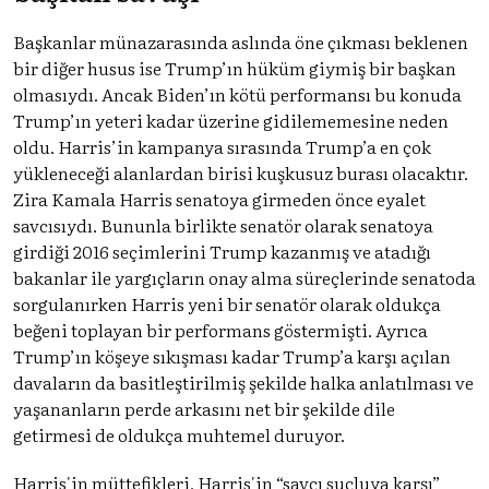
Başkanlar münazarasında aslında öne çıkması beklenen
bir diğer husus ise Trump’ın hüküm giymiş bir başkan
olmasıydı. Ancak Biden’ın kötü performansı bu konuda
Trump’ın yeteri kadar üzerine gidilememesine neden
oldu. Harris’in kampanya sırasında Trump’a en çok
yükleneceği alanlardan birisi kuşkusuz burası olacaktır.
Zira Kamala Harris senatoya girmeden önce eyalet
savcısıydı. Bununla birlikte senatör olarak senatoya
girdiği 2016 seçimlerini Trump kazanmış ve atadığı
bakanlar ile yargıçların onay alma süreçlerinde senatoda
sorgulanırken Harris yeni bir senatör olarak oldukça
beğeni toplayan bir performans göstermişti. Ayrıca
Trump’ın köşeye sıkışması kadar Trump’a karşı açılan
davaların da basitleştirilmiş şekilde halka anlatılması ve
yaşananların perde arkasını net bir şekilde dile
getirmesi de oldukça muhtemel duruyor.
Harris'in müttefikleri, Harris'in “savcı suçluya karşı”