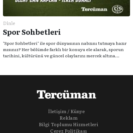
Dinle
Spor Sohbetleri
"Spor Sohbetleri" ile spor dünyasının nabzını tutmaya hazır
mısınız? Her bölümde farklı bir konuyu ele alarak, sporun
tarihini, kültürünü ve güncel olaylarını mercek altına
alıyoruz. Taktik teknikten ziyade sporun toplumsal
etkilerini masaya yatıyoruz. Eğer siz de sporun sadece spor
olmadığına inananlardansanız "Spor Sohbetleri" tam size
göre.
İletişim / Künye
Reklam
Bilgi Toplumu Hizmetleri
Çerez Politikası