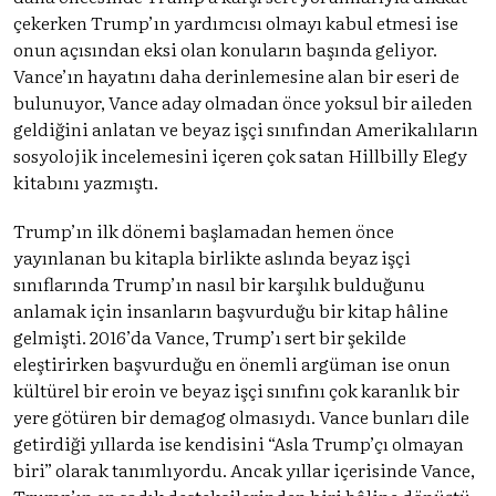
çekerken Trump’ın yardımcısı olmayı kabul etmesi ise
onun açısından eksi olan konuların başında geliyor.
Vance’ın hayatını daha derinlemesine alan bir eseri de
bulunuyor, Vance aday olmadan önce yoksul bir aileden
geldiğini anlatan ve beyaz işçi sınıfından Amerikalıların
sosyolojik incelemesini içeren çok satan Hillbilly Elegy
kitabını yazmıştı.
Trump’ın ilk dönemi başlamadan hemen önce
yayınlanan bu kitapla birlikte aslında beyaz işçi
sınıflarında Trump’ın nasıl bir karşılık bulduğunu
anlamak için insanların başvurduğu bir kitap hâline
gelmişti. 2016’da Vance, Trump’ı sert bir şekilde
eleştirirken başvurduğu en önemli argüman ise onun
kültürel bir eroin ve beyaz işçi sınıfını çok karanlık bir
yere götüren bir demagog olmasıydı. Vance bunları dile
getirdiği yıllarda ise kendisini “Asla Trump’çı olmayan
biri” olarak tanımlıyordu. Ancak yıllar içerisinde Vance,
Trump’ın en sadık destekçilerinden biri hâline dönüştü.