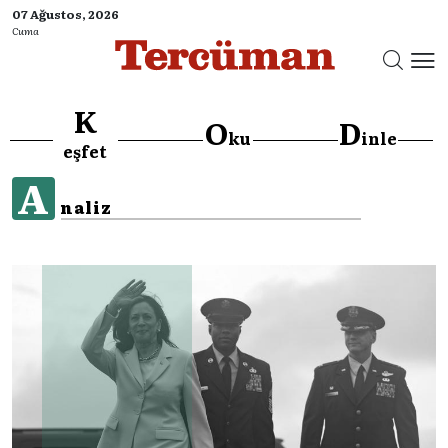
07 Ağustos, 2026
Cuma
K
O
D
ku
inle
eşfet
A
naliz