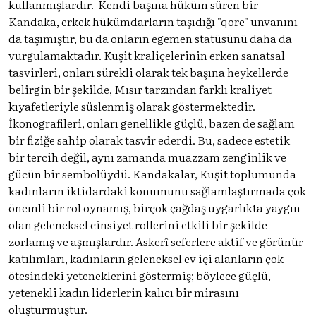
kullanmışlardır. Kendi başına hüküm süren bir
Kandaka, erkek hükümdarların taşıdığı "qore" unvanını
da taşımıştır, bu da onların egemen statüsünü daha da
vurgulamaktadır. Kuşit kraliçelerinin erken sanatsal
tasvirleri, onları sürekli olarak tek başına heykellerde
belirgin bir şekilde, Mısır tarzından farklı kraliyet
kıyafetleriyle süslenmiş olarak göstermektedir.
İkonografileri, onları genellikle güçlü, bazen de sağlam
bir fiziğe sahip olarak tasvir ederdi. Bu, sadece estetik
bir tercih değil, aynı zamanda muazzam zenginlik ve
gücün bir sembolüydü. Kandakalar, Kuşit toplumunda
kadınların iktidardaki konumunu sağlamlaştırmada çok
önemli bir rol oynamış, birçok çağdaş uygarlıkta yaygın
olan geleneksel cinsiyet rollerini etkili bir şekilde
zorlamış ve aşmışlardır. Askerî seferlere aktif ve görünür
katılımları, kadınların geleneksel ev içi alanların çok
ötesindeki yeteneklerini göstermiş; böylece güçlü,
yetenekli kadın liderlerin kalıcı bir mirasını
oluşturmuştur.