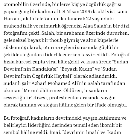
otomobilin üzerinde, binlerce kişiye özgürlük çağrısı
yapan genç bir kadına ait. 8 Nisan 2019'da aktivist Lana
Haroun, akıllı telefonunu kullanarak 22 yaşındaki
mühendislik ve mimarlık öğrencisi Alaa Salah'ın bir dizi
fotoğrafını çekti. Salah, bir arabanın üzerinde dururken,
geleneksel beyaz bir thoub giymiş ve altın küpelerle
süslenmiş olarak, oturma eylemi sırasında güçlü bir
şekilde sloganlara liderlik ederken tasvir edildi. Fotoğraf
hızla küresel çapta viral hâle geldi ve kısa sürede "Sudan
Devrimi'nin Kandaka'sı", "Beyazlı Kadın" ve "Sudan
Devrimi'nin Özgürlük Heykeli" olarak adlandırıldı.
Sudanlı şair Azhari Mohamed Ali'nin Salah tarafından
okunan "Mermi öldürmez. Öldüren, insanların
sessizliğidir" dizesi, protestocular arasında yaygın
olarak tanınan ve slogan hâline gelen bir ifade olmuştu.
Bu fotoğraf, kadınların devrimdeki yaygın katılımını ve
belirleyici liderliğini derinden temsil eden ikonik bir
sembol hâline geldi. İmaj, "devrimin imajı" ve "kadın