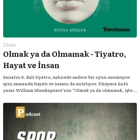
Dinle
Olmak ya da Olmamak - Tiyatro,
Hayat ve İnsan
Sanatın 6. dalı tiyatro, sahnede sadece bir oyun sunmuyor
aynı zamanda hayatı ve insanı da anlatıyor. Dünyaca ünlü
yazar William Sheakspeare’nin “Olmak ya da olmamak, işte
bütün mesele bu” sözünden ilham aldığımız podcast
serimizde; tiyatroyu, alanının uzman isimleriyle
konuşuyoruz..