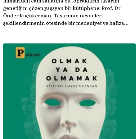
mimariden cam sanatına bu toprakların tasarım
genetiğini çözen yaşayan bir kütüphane: Prof. Dr.
Önder Küçükerman. ​Tasarımın nesneleri
şekillendirmenin ötesinde bir medeniyet ve hafıza
meselesi olduğunu gösteren bu arşive hoş geldiniz.