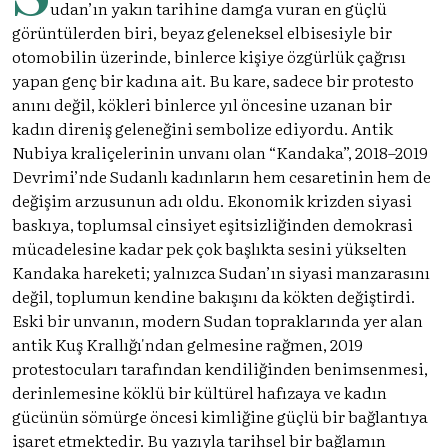
udan’ın yakın tarihine damga vuran en güçlü
görüntülerden biri, beyaz geleneksel elbisesiyle bir
otomobilin üzerinde, binlerce kişiye özgürlük çağrısı
yapan genç bir kadına ait. Bu kare, sadece bir protesto
anını değil, kökleri binlerce yıl öncesine uzanan bir
kadın direniş geleneğini sembolize ediyordu. Antik
Nubiya kraliçelerinin unvanı olan “Kandaka”, 2018–2019
Devrimi’nde Sudanlı kadınların hem cesaretinin hem de
değişim arzusunun adı oldu. Ekonomik krizden siyasi
baskıya, toplumsal cinsiyet eşitsizliğinden demokrasi
mücadelesine kadar pek çok başlıkta sesini yükselten
Kandaka hareketi; yalnızca Sudan’ın siyasi manzarasını
değil, toplumun kendine bakışını da kökten değiştirdi.
Eski bir unvanın, modern Sudan topraklarında yer alan
antik Kuş Krallığı'ndan gelmesine rağmen, 2019
protestocuları tarafından kendiliğinden benimsenmesi,
derinlemesine köklü bir kültürel hafızaya ve kadın
gücünün sömürge öncesi kimliğine güçlü bir bağlantıya
işaret etmektedir. Bu yazıyla tarihsel bir bağlamın