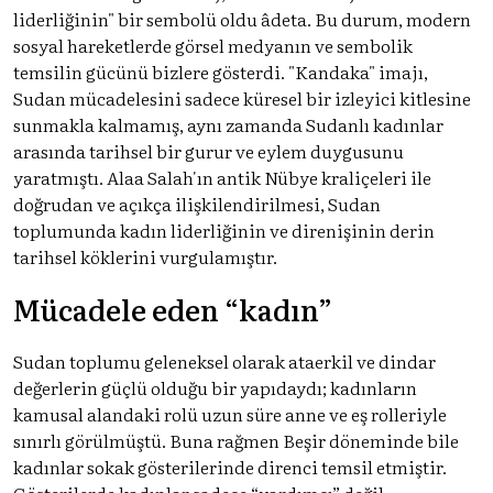
liderliğinin" bir sembolü oldu âdeta. Bu durum, modern
sosyal hareketlerde görsel medyanın ve sembolik
temsilin gücünü bizlere gösterdi. "Kandaka" imajı,
Sudan mücadelesini sadece küresel bir izleyici kitlesine
sunmakla kalmamış, aynı zamanda Sudanlı kadınlar
arasında tarihsel bir gurur ve eylem duygusunu
yaratmıştı. Alaa Salah'ın antik Nübye kraliçeleri ile
doğrudan ve açıkça ilişkilendirilmesi, Sudan
toplumunda kadın liderliğinin ve direnişinin derin
tarihsel köklerini vurgulamıştır.
Mücadele eden “kadın”
Sudan toplumu geleneksel olarak ataerkil ve dindar
değerlerin güçlü olduğu bir yapıdaydı; kadınların
kamusal alandaki rolü uzun süre anne ve eş rolleriyle
sınırlı görülmüştü. Buna rağmen Beşir döneminde bile
kadınlar sokak gösterilerinde direnci temsil etmiştir.
Gösterilerde kadınlar sadece “yardımcı” değil,