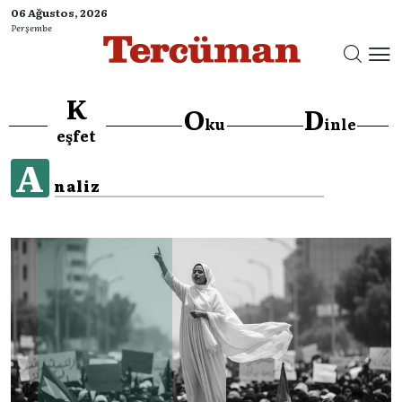
06 Ağustos, 2026
Perşembe
K
O
D
ku
inle
eşfet
A
naliz