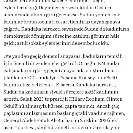
eylemlerin örgütleyicileri ve sesi oldular. Gösteri
alanlarında uluma gibi geleneksel Sudan yöntemiyle
kadınlar protestocuları cesaretlendirip dayanışmaya
çağırdı. Kandaka hareketi sayesinde Sudan’da kadınların
demokratik dönüşüm sürecine katılımı görünür hâle
geldi; artık sokak eylemlerinin de sembolü oldu.
Öte yandan geçiş dönemi anayasası kadınların temsili
için önemli düzenlemeler getirdi. Örneğin BM Sudan
çalışmalarına göre; geçici anayasada oluşturulması
planlanan 300 sandalyeli Yasama Konseyi’nde %40
kadın kotası belirlendi. Kısacası Kandaka hareketi,
Sudan’da kadınların siyasi süreçlere aktif katılımını
artırdı. Salah 2023'te prestijli Hillary Rodham Clinton
Ödülü'nü almasıyla küresel çapta tanındı. Ancak güç
paylaşımı anlaşmasının başlangıçtaki vaadine rağmen,
General Abdel-Fatah Al-Burhan'ın 25 Ekim 2021'deki
askerî darbesi, sivil hükûmeti aniden devirerek, yine