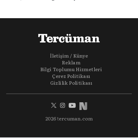
alıyoruz. Taktik teknikten ziyade sporun toplumsal
etkilerini masaya yatıyoruz. Eğer siz de sporun sadece spor
olmadığına inananlardansanız "Spor Sohbetleri" tam size
göre.
İletişim / Künye
Reklam
Bilgi Toplumu Hizmetleri
Çerez Politikası
Gizlilik Politikası
2026 tercuman.com