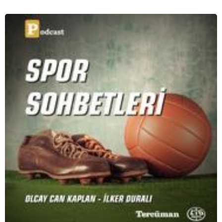
serimizde; tiyatroyu, alanının uzman isimleriyle
konuşuyoruz..