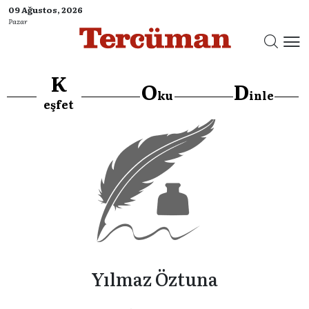
09 Ağustos, 2026
Pazar
K
O
D
ku
inle
eşfet
Yılmaz Öztuna