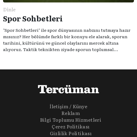
Dinle
Spor Sohbetleri
"Spor Sohbetleri" ile spor dünyasının nabzını tutmaya hazır
mısınız? Her bölümde farklı bir konuyu ele alarak, sporun
tarihini, kültürünü ve güncel olaylarını mercek altına
alıyoruz. Taktik teknikten ziyade sporun toplumsal
etkilerini masaya yatıyoruz. Eğer siz de sporun sadece spor
olmadığına inananlardansanız "Spor Sohbetleri" tam size
göre.
İletişim / Künye
Reklam
Bilgi Toplumu Hizmetleri
Çerez Politikası
Gizlilik Politikası