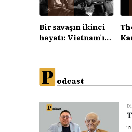
Bir savaşın ikinci
Th
hayatı: Vietnam'ın
Kar
sinemadaki inşası
ve
P
odcast
Di
T
Tü