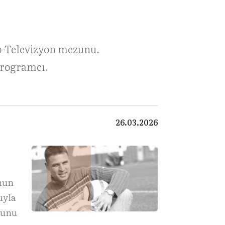
o-Televizyon mezunu.
 programcı.
26.03.2026
onun
uyla
lunu