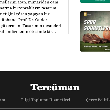
mellerini atan, mimariden cam
natına bu toprakların tasarım
netiğini çözen yaşayan bir
tüphane: Prof. Dr. Önder
çükerman. ​Tasarımın nesneleri
killendirmenin ötesinde bir
deniyet ve hafıza meselesi
duğunu gösteren bu arşive hoş
ldiniz.
lam
Bilgi Toplumu Hizmetleri
Çerez Politi