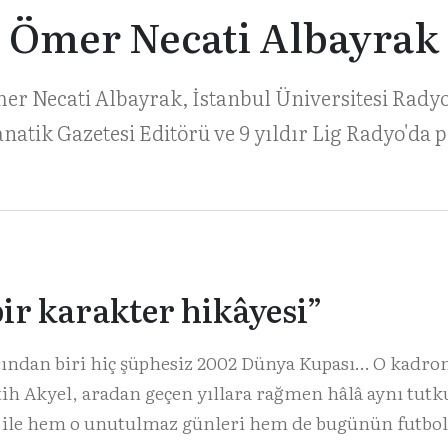
Ömer Necati Albayrak
er Necati Albayrak, İstanbul Üniversitesi Rady
Fanatik Gazetesi Editörü ve 9 yıldır Lig Radyo'da
bir karakter hikâyesi”
arından biri hiç şüphesiz 2002 Dünya Kupası… O kadr
tih Akyel, aradan geçen yıllara rağmen hâlâ aynı tutk
 ile hem o unutulmaz günleri hem de bugünün futbo