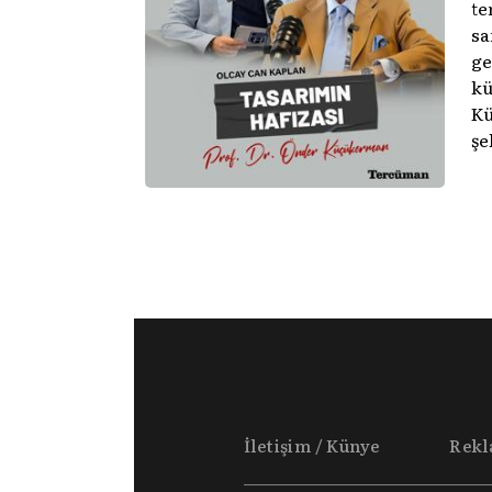
te
sa
ge
kü
Kü
şe
me
ol
ge
İletişim / Künye
Rek