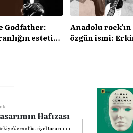
e Godfather:
Anadolu rock'ın
anlığın estetiği
özgün ismi: Erk
 gücün mimarisi
Koray
nle
asarımın Hafızası
rkiye’de endüstriyel tasarımın