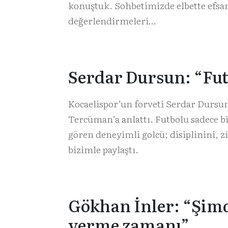
konuştuk. Sohbetimizde elbette efsan
değerlendirmeleri…
Serdar Dursun: “Fut
Kocaelispor’un forveti Serdar Dursun
Tercüman’a anlattı. Futbolu sadece b
gören deneyimli golcü; disiplinini, zi
bizimle paylaştı.
Gökhan İnler: “Şimd
verme zamanı”