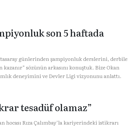
mpiyonluk son 5 haftada
atasaray günlerinden şampiyonluk derslerini, derbil
n kazanır” sözünün arkasını konuştuk. Bize Okan
amlık deneyimini ve Devler Ligi vizyonunu anlattı.
ikrar tesadüf olamaz”
an hocası Rıza Çalımbay’la kariyerindeki istikrarı