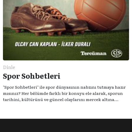
Dinle
Spor Sohbetleri
"Spor Sohbetleri" ile spor dünyasının nabzını tutmaya hazır
mısınız? Her bölümde farklı bir konuyu ele alarak, sporun
tarihini, kültürünü ve güncel olaylarını mercek altına
alıyoruz. Taktik teknikten ziyade sporun toplumsal
etkilerini masaya yatıyoruz. Eğer siz de sporun sadece spor
olmadığına inananlardansanız "Spor Sohbetleri" tam size
göre.