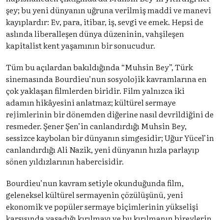
şey; bu yeni dünyanın uğruna verilmiş maddi ve manevi
kayıplardır: Ev, para, itibar, iş, sevgi ve emek. Hepsi de
aslında liberalleşen dünya düzeninin, vahşileşen
kapitalist kent yaşamının bir sonucudur.
Tüm bu açılardan bakıldığında “Muhsin Bey”, Türk
sinemasında Bourdieu’nun sosyolojik kavramlarına en
çok yaklaşan filmlerden biridir. Film yalnızca iki
adamın hikâyesini anlatmaz; kültürel sermaye
rejimlerinin bir dönemden diğerine nasıl devrildiğini de
resmeder. Şener Şen’in canlandırdığı Muhsin Bey,
sessizce kaybolan bir dünyanın simgesidir; Uğur Yücel’in
canlandırdığı Ali Nazik, yeni dünyanın hızla parlayıp
sönen yıldızlarının habercisidir.
Bourdieu’nun kavram setiyle okunduğunda film,
geleneksel kültürel sermayenin çözülüşünü, yeni
ekonomik ve popüler sermaye biçimlerinin yükselişi
karşısında yaşadığı kırılmayı ve bu kırılmanın bireylerin