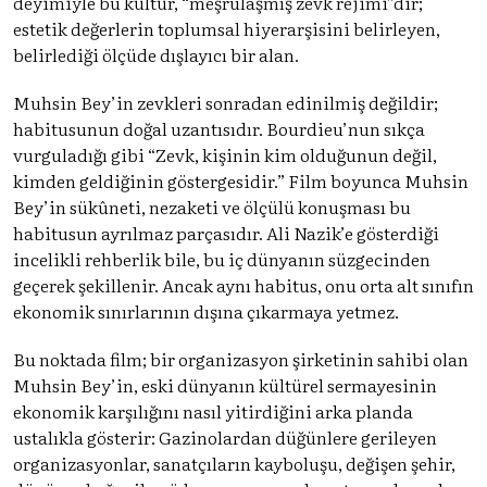
deyimiyle bu kültür, “meşrulaşmış zevk rejimi”dir;
estetik değerlerin toplumsal hiyerarşisini belirleyen,
belirlediği ölçüde dışlayıcı bir alan.
Muhsin Bey’in zevkleri sonradan edinilmiş değildir;
habitusunun doğal uzantısıdır. Bourdieu’nun sıkça
vurguladığı gibi “Zevk, kişinin kim olduğunun değil,
kimden geldiğinin göstergesidir.” Film boyunca Muhsin
Bey’in sükûneti, nezaketi ve ölçülü konuşması bu
habitusun ayrılmaz parçasıdır. Ali Nazik’e gösterdiği
incelikli rehberlik bile, bu iç dünyanın süzgecinden
geçerek şekillenir. Ancak aynı habitus, onu orta alt sınıfın
ekonomik sınırlarının dışına çıkarmaya yetmez.
Bu noktada film; bir organizasyon şirketinin sahibi olan
Muhsin Bey’in, eski dünyanın kültürel sermayesinin
ekonomik karşılığını nasıl yitirdiğini arka planda
ustalıkla gösterir: Gazinolardan düğünlere gerileyen
organizasyonlar, sanatçıların kayboluşu, değişen şehir,