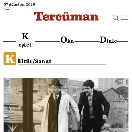
07 Ağustos, 2026
Cuma
K
O
D
ku
inle
eşfet
K
ültür/Sanat