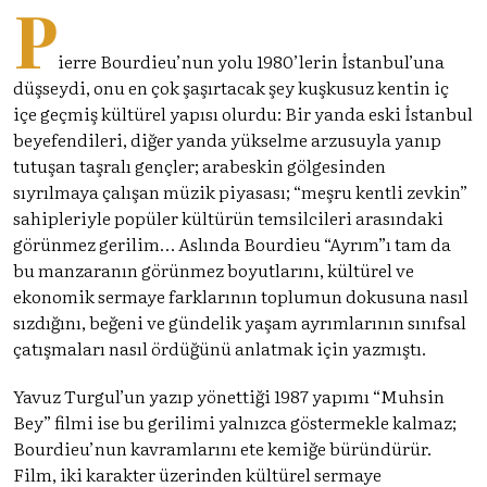
P
ierre Bourdieu’nun yolu 1980’lerin İstanbul’una
düşseydi, onu en çok şaşırtacak şey kuşkusuz kentin iç
içe geçmiş kültürel yapısı olurdu: Bir yanda eski İstanbul
beyefendileri, diğer yanda yükselme arzusuyla yanıp
tutuşan taşralı gençler; arabeskin gölgesinden
sıyrılmaya çalışan müzik piyasası; “meşru kentli zevkin”
sahipleriyle popüler kültürün temsilcileri arasındaki
görünmez gerilim… Aslında Bourdieu “Ayrım”ı tam da
bu manzaranın görünmez boyutlarını, kültürel ve
ekonomik sermaye farklarının toplumun dokusuna nasıl
sızdığını, beğeni ve gündelik yaşam ayrımlarının sınıfsal
çatışmaları nasıl ördüğünü anlatmak için yazmıştı.
Yavuz Turgul’un yazıp yönettiği 1987 yapımı “Muhsin
Bey” filmi ise bu gerilimi yalnızca göstermekle kalmaz;
Bourdieu’nun kavramlarını ete kemiğe büründürür.
Film, iki karakter üzerinden kültürel sermaye