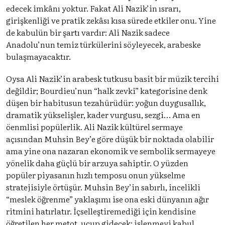
edecek imkânı yoktur. Fakat Ali Nazik’in ısrarı,
girişkenliği ve pratik zekâsı kısa sürede etkiler onu. Yine
de kabulün bir şartı vardır: Ali Nazik sadece
Anadolu’nun temiz türkülerini söyleyecek, arabeske
bulaşmayacaktır.
Oysa Ali Nazik’in arabesk tutkusu basit bir müzik tercihi
değildir; Bourdieu’nun “halk zevki” kategorisine denk
düşen bir habitusun tezahürüdür: yoğun duygusallık,
dramatik yükselişler, kader vurgusu, sezgi… Ama en
öenmlisi popülerlik. Ali Nazik kültürel sermaye
açısından Muhsin Bey’e göre düşük bir noktada olabilir
ama yine ona nazaran ekonomik ve sembolik sermayeye
yönelik daha güçlü bir arzuya sahiptir. O yüzden
popüler piyasanın hızlı temposu onun yükselme
stratejisiyle örtüşür. Muhsin Bey’in sabırlı, incelikli
“meslek öğrenme” yaklaşımı ise ona eski dünyanın ağır
ritmini hatırlatır. İçselleştiremediği için kendisine
öğretilen her metot, uçup gidecek; işlenmeyi kabul