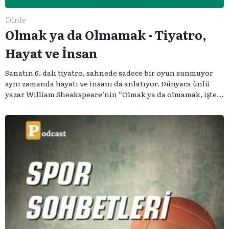
Dinle
Olmak ya da Olmamak - Tiyatro,
Hayat ve İnsan
Sanatın 6. dalı tiyatro, sahnede sadece bir oyun sunmuyor
aynı zamanda hayatı ve insanı da anlatıyor. Dünyaca ünlü
yazar William Sheakspeare’nin “Olmak ya da olmamak, işte
bütün mesele bu” sözünden ilham aldığımız podcast
serimizde; tiyatroyu, alanının uzman isimleriyle
konuşuyoruz..