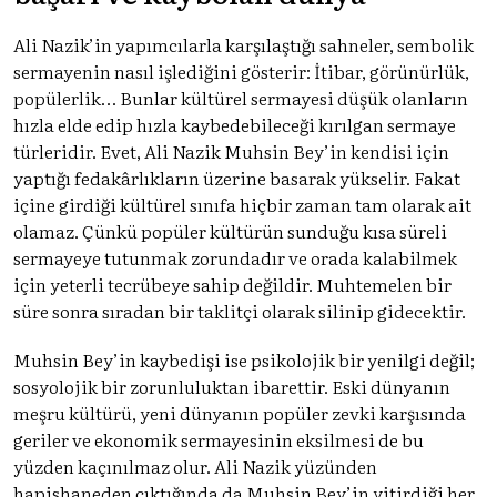
Ali Nazik’in yapımcılarla karşılaştığı sahneler, sembolik
sermayenin nasıl işlediğini gösterir: İtibar, görünürlük,
popülerlik… Bunlar kültürel sermayesi düşük olanların
hızla elde edip hızla kaybedebileceği kırılgan sermaye
türleridir. Evet, Ali Nazik Muhsin Bey’in kendisi için
yaptığı fedakârlıkların üzerine basarak yükselir. Fakat
içine girdiği kültürel sınıfa hiçbir zaman tam olarak ait
olamaz. Çünkü popüler kültürün sunduğu kısa süreli
sermayeye tutunmak zorundadır ve orada kalabilmek
için yeterli tecrübeye sahip değildir. Muhtemelen bir
süre sonra sıradan bir taklitçi olarak silinip gidecektir.
Muhsin Bey’in kaybedişi ise psikolojik bir yenilgi değil;
sosyolojik bir zorunluluktan ibarettir. Eski dünyanın
meşru kültürü, yeni dünyanın popüler zevki karşısında
geriler ve ekonomik sermayesinin eksilmesi de bu
yüzden kaçınılmaz olur. Ali Nazik yüzünden
hapishaneden çıktığında da Muhsin Bey’in yitirdiği her