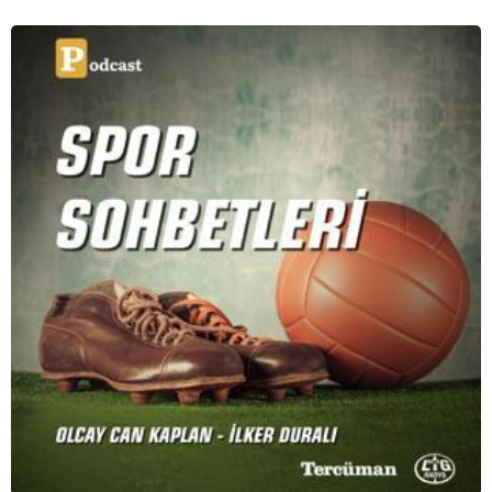
bütün mesele bu” sözünden ilham aldığımız podcast
serimizde; tiyatroyu, alanının uzman isimleriyle
konuşuyoruz..