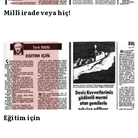
Millî irade veya hiç!
Eğitim için