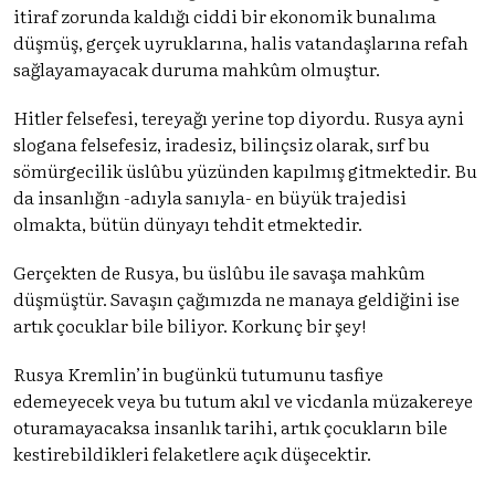
itiraf zorunda kaldığı ciddi bir ekonomik bunalıma
düşmüş, gerçek uyruklarına, halis vatandaşlarına refah
sağlayamayacak duruma mahkûm olmuştur.
Hitler felsefesi, tereyağı yerine top diyordu. Rusya ayni
slogana felsefesiz, iradesiz, bilinçsiz olarak, sırf bu
sömürgecilik üslûbu yüzünden kapılmış gitmektedir. Bu
da insanlığın -adıyla sanıyla- en büyük trajedisi
olmakta, bütün dünyayı tehdit etmektedir.
Gerçekten de Rusya, bu üslûbu ile savaşa mahkûm
düşmüştür. Savaşın çağımızda ne manaya geldiğini ise
artık çocuklar bile biliyor. Korkunç bir şey!
Rusya Kremlin’in bugünkü tutumunu tasfiye
edemeyecek veya bu tutum akıl ve vicdanla müzakereye
oturamayacaksa insanlık tarihi, artık çocukların bile
kestirebildikleri felaketlere açık düşecektir.