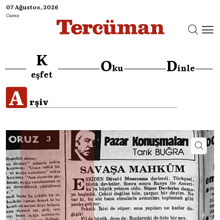
07 Ağustos, 2026
Cuma
K
O
D
ku
inle
eşfet
A
rşiv