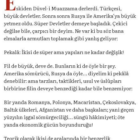
E
skiden Düvel-i Muazzama derlerdi. Türkçesi,
büyük devletler. Sonra sonra Rusya ile Amerika’ya büyük
yetmez oldu. Süper Devletler demeye başladık. Çekici
değilse bile, çarpıcı bir deyim. Ne var ki bu söz bana
elmalarla armutları toplamak gibi yanlış geliyor:
Pekalâ: İkisi de süper ama yapıları ne kadar değişik!
Fil de büyük, deve de. Bunların ki de öyle bir şey.
Amerika sömürücü, Rusya da öyle… diyelim ki pekâlâ
denebilir: ama tarzları, taktikleri, usul ve üslûpları
birbirine filin deveye benzediği kadar bile benzemiyor:
Bir yanda Romanya, Polonya, Macaristan, Çekoslovakya,
Baltık ülkeleri, Afganistan ve daha başkaları; yani geçen
yüzyılın işgal sömürgeciliği… süngü hâkimiyeti; öte
yanda ekonomik gücün boyunduruğu!
Teorik olarak ikisi de aralarında bir benzerlik