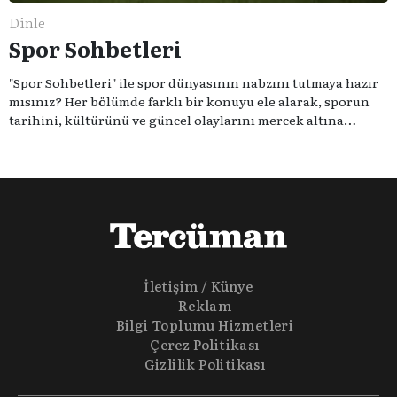
Dinle
Spor Sohbetleri
"Spor Sohbetleri" ile spor dünyasının nabzını tutmaya hazır
mısınız? Her bölümde farklı bir konuyu ele alarak, sporun
tarihini, kültürünü ve güncel olaylarını mercek altına
alıyoruz. Taktik teknikten ziyade sporun toplumsal
etkilerini masaya yatıyoruz. Eğer siz de sporun sadece spor
olmadığına inananlardansanız "Spor Sohbetleri" tam size
göre.
İletişim / Künye
Reklam
Bilgi Toplumu Hizmetleri
Çerez Politikası
Gizlilik Politikası