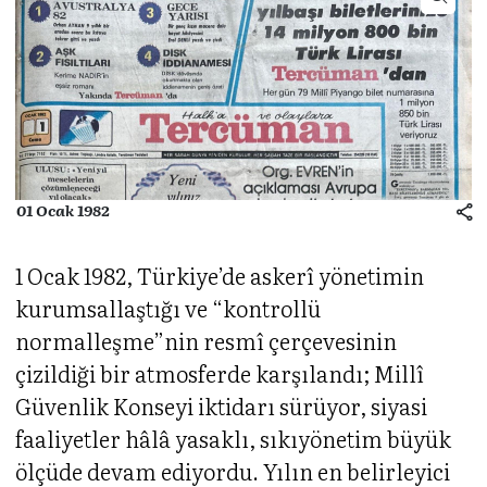
01 Ocak 1982
1 Ocak 1982, Türkiye’de askerî yönetimin
kurumsallaştığı ve “kontrollü
normalleşme”nin resmî çerçevesinin
çizildiği bir atmosferde karşılandı; Millî
Güvenlik Konseyi iktidarı sürüyor, siyasi
faaliyetler hâlâ yasaklı, sıkıyönetim büyük
ölçüde devam ediyordu. Yılın en belirleyici