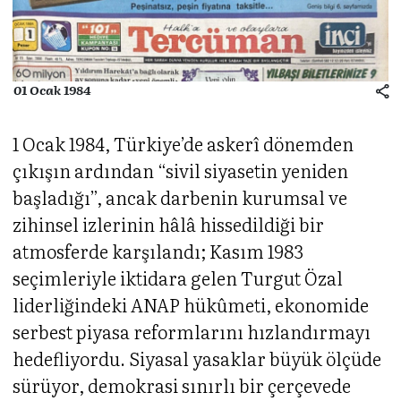
01 Ocak 1984
1 Ocak 1984, Türkiye’de askerî dönemden
çıkışın ardından “sivil siyasetin yeniden
başladığı”, ancak darbenin kurumsal ve
zihinsel izlerinin hâlâ hissedildiği bir
atmosferde karşılandı; Kasım 1983
seçimleriyle iktidara gelen Turgut Özal
liderliğindeki ANAP hükûmeti, ekonomide
serbest piyasa reformlarını hızlandırmayı
hedefliyordu. Siyasal yasaklar büyük ölçüde
sürüyor, demokrasi sınırlı bir çerçevede