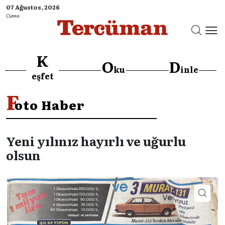
07 Ağustos, 2026
Cuma
K
O
D
ku
inle
eşfet
F
oto Haber
Yeni yılınız hayırlı ve uğurlu
olsun