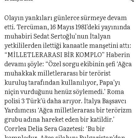
Olayın yankıları günlerce sürmeye devam
etti. Tercüman, 16 Mayıs 1981’deki yayınında
muhabiri Sedat Sertoğlu’nun İtalyan
yetkililerden ilettiği kanaatle manşetini attı:
“MİLLETLERARASI BİR KOMPLO” Haberin
devamı şöyle: “Özel sorgu ekibinin şefi ‘Ağca
muhakkak milletlerarası bir terörist
kuruluş tarafından kullanılıyor, Papa’yı
niçin vurduğunu henüz söylemedi.’ Roma
polisi 3 Türk’ü daha arıyor. İtalya Başsavcı
Yardımcısı ‘Ağca milletlerarası bir terörizm
grubu adına hareket eden bir katildir.’
Corrlea Delia Sera Gazetesi: ‘Bu bir
komplodur. Ağca silahını Bulgaristan’dan