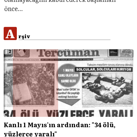
önce…
A
rşiv
Kanlı 1 Mayıs'ın ardından: "34 ölü,
yüzlerce yaralı"