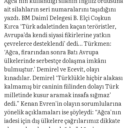
Ağca’nın kullandığı silahın İngiliz ordusuna
ait silahların seri numaralarını taşıdığını
yazdı. BM Daimî Delegesi B. Elçi Coşkun
Kırca ‘Türk adaletinden kaçan teröristler,
Avrupa’da kendi siyasi fikirlerine yatkın
çevrelerce desteklendi’ dedi… Türkmen:
‘Ağca, firarından sonra Batı Avrupa
ülkelerinde serbestçe dolaşma imkânı
bulmuştur.’ Demirel ve Ecevit, olayı
kınadılar. Demirel ‘Türklükle hiçbir alakası
kalmamış bir caninin fiilinden dolayı Türk
milletinde kusur aramak insafa sığmaz’
dedi.” Kenan Evren’in olayın sorumlularına
yönelik açıklamaları ise şöyleydi: “Ağca’nın
iadesi için dış ülkelere çağrılarımız dikkate