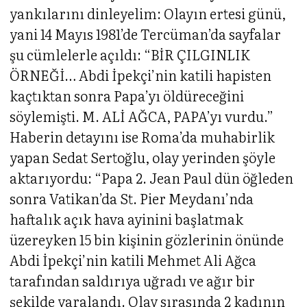
yankılarını dinleyelim: Olayın ertesi günü,
yani 14 Mayıs 1981’de Tercüman’da sayfalar
şu cümlelerle açıldı: “BİR ÇILGINLIK
ÖRNEĞİ… Abdi İpekçi’nin katili hapisten
kaçtıktan sonra Papa’yı öldüreceğini
söylemişti. M. ALİ AĞCA, PAPA’yı vurdu.”
Haberin detayını ise Roma’da muhabirlik
yapan Sedat Sertoğlu, olay yerinden şöyle
aktarıyordu: “Papa 2. Jean Paul dün öğleden
sonra Vatikan’da St. Pier Meydanı’nda
haftalık açık hava ayinini başlatmak
üzereyken 15 bin kişinin gözlerinin önünde
Abdi İpekçi’nin katili Mehmet Ali Ağca
tarafından saldırıya uğradı ve ağır bir
şekilde yaralandı. Olay sırasında 2 kadının