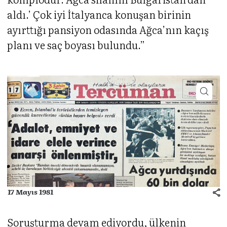
aldı.’ Çok iyi İtalyanca konuşan birinin
ayırttığı pansiyon odasında Ağca’nın kaçış
planı ve saç boyası bulundu.”
17 Mayıs 1981
Soruşturma devam ediyordu, ülkenin