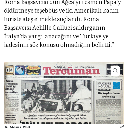
Roma Başsavcısı dün Ağca’yı resmen Papa’yı
öldürmeye teşebbüs ve iki Amerikalı kadın
turiste ateş etmekle suçlandı. Roma
Başsavcısı Achille Galluci saldırganın
İtalya’da yargılanacağını ve Türkiye’ye
iadesinin söz konusu olmadığını belirtti.”
16 Mayıs 1981