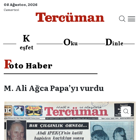
08 Ağustos, 2026
Cumartesi
K
O
D
ku
inle
eşfet
F
oto Haber
M. Ali Ağca Papa’yı vurdu