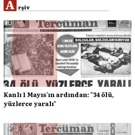
A
rşiv
Kanlı 1 Mayıs'ın ardından: "34 ölü,
yüzlerce yaralı"