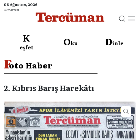
08 Ağustos, 2026
Cumartesi
K
O
D
ku
inle
eşfet
F
oto Haber
2. Kıbrıs Barış Harekâtı