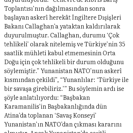
Toplantısı’nın dağılmasından sonra
başlayan askerî herekât İngiltere Dışişleri
Bakanı Callaghan’a yataktan kaldırılarak
duyurulmuştur. Callaghan, durumu ‘Çok
tehlikeli’ olarak nitelemiş ve Türkiye’nin 35
saatlik mühleti kabul etmemesinin Orta
Doğu için çok tehlikeli bir durum olduğunu
söylemiştir.” Yunanistan NATO’nun askerî
kısmından çekildi”, “Yunanlılar: ‘Türkiye ile
bir savaşa girebiliriz.’” Bu söylemin ardı ise
şöyle anlatılıyordu: “Başbakan
Karamanilis’in Başbakanlığında dün
Atina’da toplanan ‘Savaş Konseyi’
Yunanistan’ın NATO’dan çıkması kararını
almıştır. Ancak Yunanistan’da çeşitli