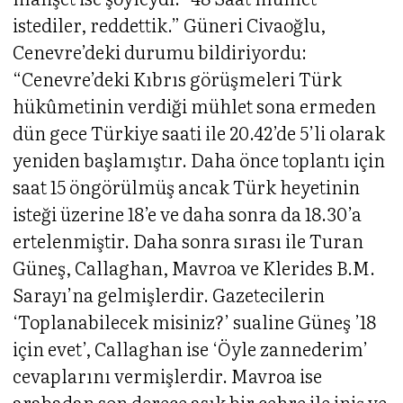
istediler, reddettik.” Güneri Civaoğlu,
Cenevre’deki durumu bildiriyordu:
“Cenevre’deki Kıbrıs görüşmeleri Türk
hükûmetinin verdiği mühlet sona ermeden
dün gece Türkiye saati ile 20.42’de 5’li olarak
yeniden başlamıştır. Daha önce toplantı için
saat 15 öngörülmüş ancak Türk heyetinin
isteği üzerine 18’e ve daha sonra da 18.30’a
ertelenmiştir. Daha sonra sırası ile Turan
Güneş, Callaghan, Mavroa ve Klerides B.M.
Sarayı’na gelmişlerdir. Gazetecilerin
‘Toplanabilecek misiniz?’ sualine Güneş ’18
için evet’, Callaghan ise ‘Öyle zannederim’
cevaplarını vermişlerdir. Mavroa ise
arabadan son derece asık bir çehre ile iniş ve