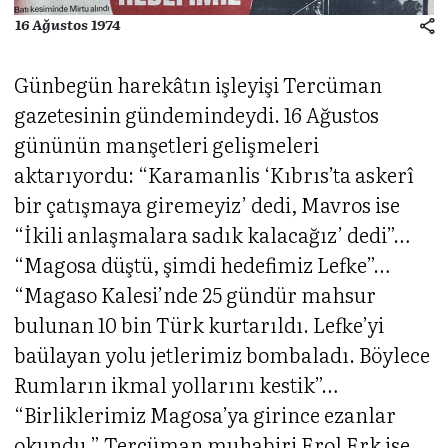
16 Ağustos 1974
Günbegün harekâtın işleyişi Tercüman
gazetesinin gündemindeydi. 16 Ağustos
gününün manşetleri gelişmeleri
aktarıyordu: “Karamanlis ‘Kıbrıs’ta askerî
bir çatışmaya giremeyiz’ dedi, Mavros ise
“İkili anlaşmalara sadık kalacağız’ dedi”…
“Magosa düştü, şimdi hedefimiz Lefke”…
“Magaso Kalesi’nde 25 gündür mahsur
bulunan 10 bin Türk kurtarıldı. Lefke’yi
baülayan yolu jetlerimiz bombaladı. Böylece
Rumların ikmal yollarını kestik”…
“Birliklerimiz Magosa’ya girince ezanlar
okundu.” Tercüman muhabiri Erol Erk ise