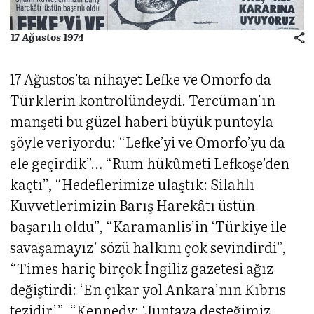
17 Ağustos 1974
17 Ağustos’ta nihayet Lefke ve Omorfo da
Türklerin kontrolündeydi. Tercüman’ın
manşeti bu güzel haberi büyük puntoyla
şöyle veriyordu: “Lefke’yi ve Omorfo’yu da
ele geçirdik”… “Rum hükûmeti Lefkoşe’den
kaçtı”, “Hedeflerimize ulaştık: Silahlı
Kuvvetlerimizin Barış Harekâtı üstün
başarılı oldu”, “Karamanlis’in ‘Türkiye ile
savaşamayız’ sözü halkını çok sevindirdi”,
“Times hariç birçok İngiliz gazetesi ağız
değiştirdi: ‘En çıkar yol Ankara’nın Kıbrıs
tezidir’”, “Kennedy: ‘Juntaya desteğimiz