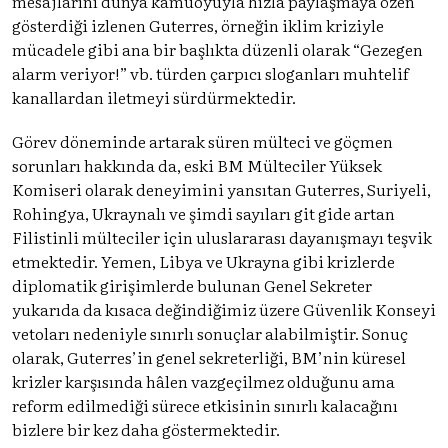
mesajlarını dünya kamuoyuyla hızla paylaşmaya özen
gösterdiği izlenen Guterres, örneğin iklim kriziyle
mücadele gibi ana bir başlıkta düzenli olarak “Gezegen
alarm veriyor!” vb. türden çarpıcı sloganları muhtelif
kanallardan iletmeyi sürdürmektedir.
Görev döneminde artarak süren mülteci ve göçmen
sorunları hakkında da, eski BM Mülteciler Yüksek
Komiseri olarak deneyimini yansıtan Guterres, Suriyeli,
Rohingya, Ukraynalı ve şimdi sayıları git gide artan
Filistinli mülteciler için uluslararası dayanışmayı teşvik
etmektedir. Yemen, Libya ve Ukrayna gibi krizlerde
diplomatik girişimlerde bulunan Genel Sekreter
yukarıda da kısaca değindiğimiz üzere Güvenlik Konseyi
vetoları nedeniyle sınırlı sonuçlar alabilmiştir. Sonuç
olarak, Guterres’in genel sekreterliği, BM’nin küresel
krizler karşısında hâlen vazgeçilmez olduğunu ama
reform edilmediği sürece etkisinin sınırlı kalacağını
bizlere bir kez daha göstermektedir.