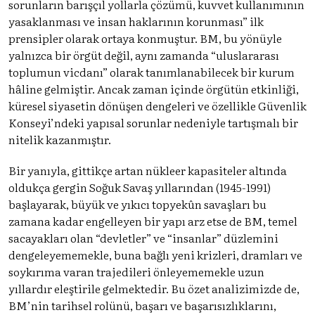
sorunların barışçıl yollarla çözümü, kuvvet kullanımının
yasaklanması ve insan haklarının korunması” ilk
prensipler olarak ortaya konmuştur. BM, bu yönüyle
yalnızca bir örgüt değil, aynı zamanda “uluslararası
toplumun vicdanı” olarak tanımlanabilecek bir kurum
hâline gelmiştir. Ancak zaman içinde örgütün etkinliği,
küresel siyasetin dönüşen dengeleri ve özellikle Güvenlik
Konseyi’ndeki yapısal sorunlar nedeniyle tartışmalı bir
nitelik kazanmıştır.
Bir yanıyla, gittikçe artan nükleer kapasiteler altında
oldukça gergin Soğuk Savaş yıllarından (1945-1991)
başlayarak, büyük ve yıkıcı topyekûn savaşları bu
zamana kadar engelleyen bir yapı arz etse de BM, temel
sacayakları olan “devletler” ve “insanlar” düzlemini
dengeleyememekle, buna bağlı yeni krizleri, dramları ve
soykırıma varan trajedileri önleyememekle uzun
yıllardır eleştirile gelmektedir. Bu özet analizimizde de,
BM’nin tarihsel rolünü, başarı ve başarısızlıklarını,