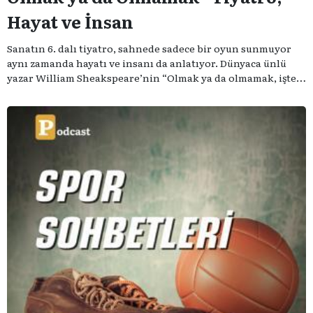
Hayat ve İnsan
Sanatın 6. dalı tiyatro, sahnede sadece bir oyun sunmuyor
aynı zamanda hayatı ve insanı da anlatıyor. Dünyaca ünlü
yazar William Sheakspeare’nin “Olmak ya da olmamak, işte
bütün mesele bu” sözünden ilham aldığımız podcast
serimizde; tiyatroyu, alanının uzman isimleriyle
konuşuyoruz..