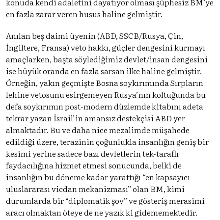
konuda kendi adaletini dayatıyor olması şüphesiz BM’ye
en fazla zarar veren husus haline gelmiştir.
Anılan beş daimi üyenin (ABD, SSCB/Rusya, Çin,
İngiltere, Fransa) veto hakkı, güçler dengesini kurmayı
amaçlarken, başta söylediğimiz devlet/insan dengesini
ise büyük oranda en fazla sarsan ilke haline gelmiştir.
Örneğin, yakın geçmişte Bosna soykırımında Sırpların
lehine vetosunu esirgemeyen Rusya’nın koltuğunda bu
defa soykırımın post-modern düzlemde kitabını adeta
tekrar yazan İsrail’in amansız destekçisi ABD yer
almaktadır. Bu ve daha nice mezalimde müşahede
edildiği üzere, terazinin çoğunlukla insanlığın geniş bir
kesimi yerine sadece bazı devletlerin tek-taraflı
faydacılığına hizmet etmesi sonucunda, belki de
insanlığın bu döneme kadar yarattığı “en kapsayıcı
uluslararası vicdan mekanizması” olan BM, kimi
durumlarda bir “diplomatik şov” ve gösteriş merasimi
aracı olmaktan öteye de ne yazık ki gidememektedir.