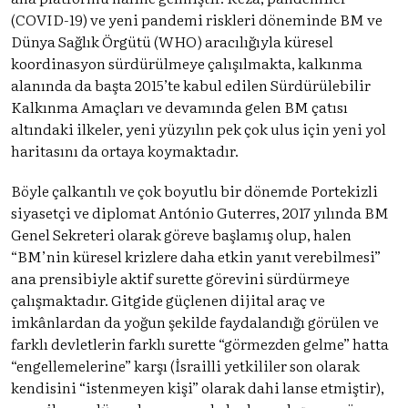
(COVID-19) ve yeni pandemi riskleri döneminde BM ve
Dünya Sağlık Örgütü (WHO) aracılığıyla küresel
koordinasyon sürdürülmeye çalışılmakta, kalkınma
alanında da başta 2015’te kabul edilen Sürdürülebilir
Kalkınma Amaçları ve devamında gelen BM çatısı
altındaki ilkeler, yeni yüzyılın pek çok ulus için yeni yol
haritasını da ortaya koymaktadır.
Böyle çalkantılı ve çok boyutlu bir dönemde Portekizli
siyasetçi ve diplomat António Guterres, 2017 yılında BM
Genel Sekreteri olarak göreve başlamış olup, halen
“BM’nin küresel krizlere daha etkin yanıt verebilmesi”
ana prensibiyle aktif surette görevini sürdürmeye
çalışmaktadır. Gitgide güçlenen dijital araç ve
imkânlardan da yoğun şekilde faydalandığı görülen ve
farklı devletlerin farklı surette “görmezden gelme” hatta
“engellemelerine” karşı (İsrailli yetkililer son olarak
kendisini “istenmeyen kişi” olarak dahi lanse etmiştir),