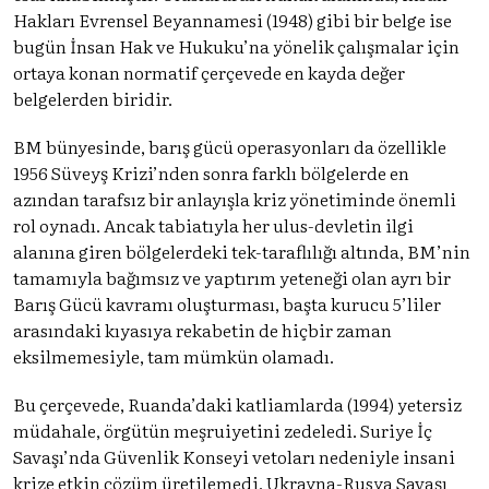
Hakları Evrensel Beyannamesi (1948) gibi bir belge ise
bugün İnsan Hak ve Hukuku’na yönelik çalışmalar için
ortaya konan normatif çerçevede en kayda değer
belgelerden biridir.
BM bünyesinde, barış gücü operasyonları da özellikle
1956 Süveyş Krizi’nden sonra farklı bölgelerde en
azından tarafsız bir anlayışla kriz yönetiminde önemli
rol oynadı. Ancak tabiatıyla her ulus-devletin ilgi
alanına giren bölgelerdeki tek-taraflılığı altında, BM’nin
tamamıyla bağımsız ve yaptırım yeteneği olan ayrı bir
Barış Gücü kavramı oluşturması, başta kurucu 5’liler
arasındaki kıyasıya rekabetin de hiçbir zaman
eksilmemesiyle, tam mümkün olamadı.
Bu çerçevede, Ruanda’daki katliamlarda (1994) yetersiz
müdahale, örgütün meşruiyetini zedeledi. Suriye İç
Savaşı’nda Güvenlik Konseyi vetoları nedeniyle insani
krize etkin çözüm üretilemedi. Ukrayna-Rusya Savaşı