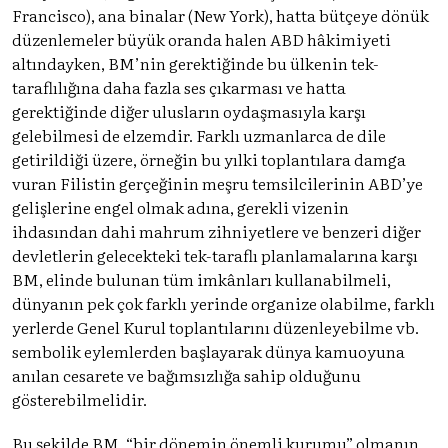
Francisco), ana binalar (New York), hatta bütçeye dönük
düzenlemeler büyük oranda halen ABD hâkimiyeti
altındayken, BM’nin gerektiğinde bu ülkenin tek-
taraflılığına daha fazla ses çıkarması ve hatta
gerektiğinde diğer ulusların oydaşmasıyla karşı
gelebilmesi de elzemdir. Farklı uzmanlarca de dile
getirildiği üzere, örneğin bu yılki toplantılara damga
vuran Filistin gerçeğinin meşru temsilcilerinin ABD’ye
gelişlerine engel olmak adına, gerekli vizenin
ihdasından dahi mahrum zihniyetlere ve benzeri diğer
devletlerin gelecekteki tek-taraflı planlamalarına karşı
BM, elinde bulunan tüm imkânları kullanabilmeli,
dünyanın pek çok farklı yerinde organize olabilme, farklı
yerlerde Genel Kurul toplantılarını düzenleyebilme vb.
sembolik eylemlerden başlayarak dünya kamuoyuna
anılan cesarete ve bağımsızlığa sahip olduğunu
gösterebilmelidir.
Bu şekilde BM, “bir dönemin önemli kurumu” olmanın