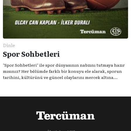
Dinle
Spor Sohbetleri
"Spor Sohbetleri" ile spor dünyasının nabzını tutmaya hazır
mısınız? Her bölümde farklı bir konuyu ele alarak, sporun
tarihini, kültürünü ve güncel olaylarını mercek altına
alıyoruz. Taktik teknikten ziyade sporun toplumsal
etkilerini masaya yatıyoruz. Eğer siz de sporun sadece spor
olmadığına inananlardansanız "Spor Sohbetleri" tam size
göre.