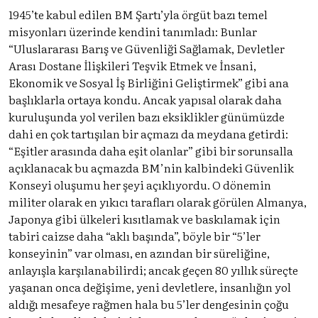
1945’te kabul edilen BM Şartı’yla örgüt bazı temel
misyonları üzerinde kendini tanımladı: Bunlar
“Uluslararası Barış ve Güvenliği Sağlamak, Devletler
Arası Dostane İlişkileri Teşvik Etmek ve İnsani,
Ekonomik ve Sosyal İş Birliğini Geliştirmek” gibi ana
başlıklarla ortaya kondu. Ancak yapısal olarak daha
kuruluşunda yol verilen bazı eksiklikler günümüzde
dahi en çok tartışılan bir açmazı da meydana getirdi:
“Eşitler arasında daha eşit olanlar” gibi bir sorunsalla
açıklanacak bu açmazda BM’nin kalbindeki Güvenlik
Konseyi oluşumu her şeyi açıklıyordu. O dönemin
militer olarak en yıkıcı tarafları olarak görülen Almanya,
Japonya gibi ülkeleri kısıtlamak ve baskılamak için
tabiri caizse daha “aklı başında”, böyle bir “5’ler
konseyinin” var olması, en azından bir süreliğine,
anlayışla karşılanabilirdi; ancak geçen 80 yıllık süreçte
yaşanan onca değişime, yeni devletlere, insanlığın yol
aldığı mesafeye rağmen hala bu 5’ler dengesinin çoğu