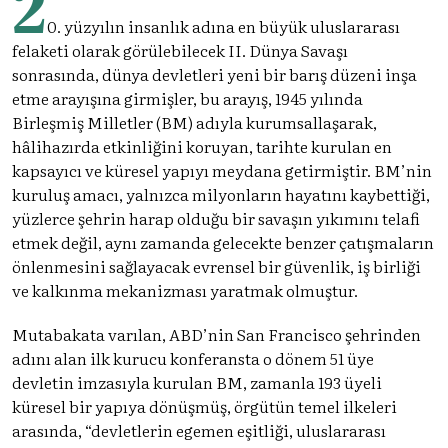
2
0. yüzyılın insanlık adına en büyük uluslararası
felaketi olarak görülebilecek II. Dünya Savaşı
sonrasında, dünya devletleri yeni bir barış düzeni inşa
etme arayışına girmişler, bu arayış, 1945 yılında
Birleşmiş Milletler (BM) adıyla kurumsallaşarak,
hâlihazırda etkinliğini koruyan, tarihte kurulan en
kapsayıcı ve küresel yapıyı meydana getirmiştir. BM’nin
kuruluş amacı, yalnızca milyonların hayatını kaybettiği,
yüzlerce şehrin harap olduğu bir savaşın yıkımını telafi
etmek değil, aynı zamanda gelecekte benzer çatışmaların
önlenmesini sağlayacak evrensel bir güvenlik, iş birliği
ve kalkınma mekanizması yaratmak olmuştur.
Mutabakata varılan, ABD’nin San Francisco şehrinden
adını alan ilk kurucu konferansta o dönem 51 üye
devletin imzasıyla kurulan BM, zamanla 193 üyeli
küresel bir yapıya dönüşmüş, örgütün temel ilkeleri
arasında, “devletlerin egemen eşitliği, uluslararası