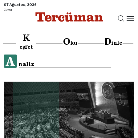
07 Ağustos, 2026
Cuma
K
O
D
ku
inle
eşfet
A
naliz