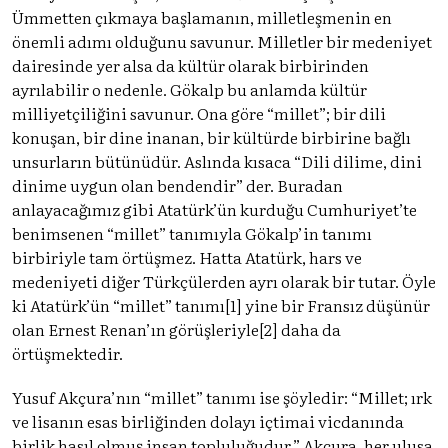
Ümmetten çıkmaya başlamanın, milletleşmenin en
önemli adımı olduğunu savunur. Milletler bir medeniyet
dairesinde yer alsa da kültür olarak birbirinden
ayrılabilir o nedenle. Gökalp bu anlamda kültür
milliyetçiliğini savunur. Ona göre “millet”; bir dili
konuşan, bir dine inanan, bir kültürde birbirine bağlı
unsurların bütünüdür. Aslında kısaca “Dili dilime, dini
dinime uygun olan bendendir” der. Buradan
anlayacağımız gibi Atatürk’ün kurduğu Cumhuriyet’te
benimsenen “millet” tanımıyla Gökalp’in tanımı
birbiriyle tam örtüşmez. Hatta Atatürk, hars ve
medeniyeti diğer Türkçülerden ayrı olarak bir tutar. Öyle
ki Atatürk’ün “millet” tanımı[1] yine bir Fransız düşünür
olan Ernest Renan’ın görüşleriyle[2] daha da
örtüşmektedir.
Yusuf Akçura’nın “millet” tanımı ise şöyledir: “Millet; ırk
ve lisanın esas birliğinden dolayı içtimai vicdanında
birlik hasıl olmuş insan topluluğudur.” Akçura, her ulusa