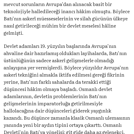
mevcut sorunların Avrupa’dan alınacak basit bir
teknolojiyle halledileceği inancı hâkim olmuştu. Böylece
Batı’nın askerî müesseselerinin ve silah gücünün ülkeye
nasıl getirileceği mühim bir devlet meselesi hâline
gelmişti.
Devlet adamları 19. yüzyılın başlarında Avrupa’nın
ahvaline dair hazırlamış oldukları layihalarda, Batı’nın
üstünlüğünün sadece askerî gelişmelerle olmadığı
anlayışına yer vermişlerdi. Böylece yüzyıldır Avrupa’nın
askerî tekniğini almakla iktifa edilmesi gereği fikrinin
yerine, Batı’nın farklı sahalarda da terakki ettiği
düşüncesi hâkim olmaya başladı. Osmanlı devlet
adamlarının, devletin problemlerinin Batı’nın
gelişmelerinin imparatorluğa getirilmesiyle
hallolacağına dair düşünceleri giderek yaygınlık
kazandı. Bu düşünce zamanla klasik Osmanlı ulemasının
yanında yeni bir aydın tipini ortaya çıkarttı. Osmanlı
Devleti’nin Batı’ya yönelişi; git gide daha az gelenekçi,