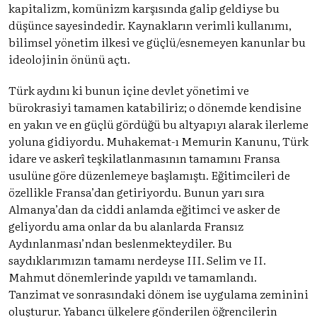
kapitalizm, komünizm karşısında galip geldiyse bu
düşünce sayesindedir. Kaynakların verimli kullanımı,
bilimsel yönetim ilkesi ve güçlü/esnemeyen kanunlar bu
ideolojinin önünü açtı.
Türk aydını ki bunun içine devlet yönetimi ve
bürokrasiyi tamamen katabiliriz; o dönemde kendisine
en yakın ve en güçlü gördüğü bu altyapıyı alarak ilerleme
yoluna gidiyordu. Muhakemat-ı Memurin Kanunu, Türk
idare ve askerî teşkilatlanmasının tamamını Fransa
usulüne göre düzenlemeye başlamıştı. Eğitimcileri de
özellikle Fransa’dan getiriyordu. Bunun yarı sıra
Almanya’dan da ciddi anlamda eğitimci ve asker de
geliyordu ama onlar da bu alanlarda Fransız
Aydınlanması’ndan beslenmekteydiler. Bu
saydıklarımızın tamamı nerdeyse III. Selim ve II.
Mahmut dönemlerinde yapıldı ve tamamlandı.
Tanzimat ve sonrasındaki dönem ise uygulama zeminini
oluşturur. Yabancı ülkelere gönderilen öğrencilerin