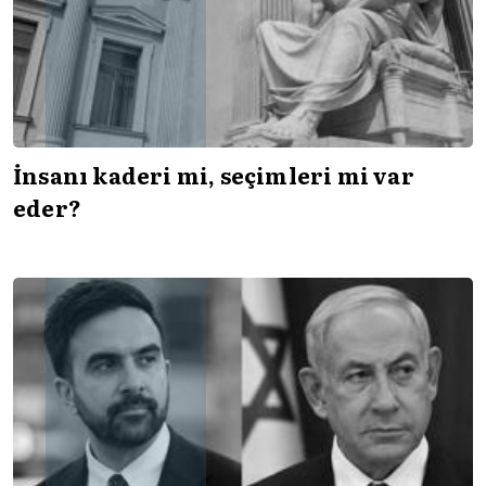
İnsanı kaderi mi, seçimleri mi var
eder?