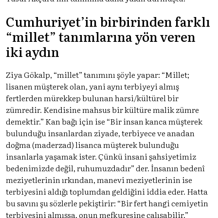
Cumhuriyet’in birbirinden farklı
“millet” tanımlarına yön veren
iki aydın
Ziya Gökalp, “millet” tanımını şöyle yapar: “Millet;
lisanen müşterek olan, yani aynı terbiyeyi almış
fertlerden mürekkep bulunan harsi/kültürel bir
zümredir. Kendisine mahsus bir kültüre malik zümre
demektir.” Kan bağı için ise “Bir insan kanca müşterek
bulunduğu insanlardan ziyade, terbiyece ve anadan
doğma (maderzad) lisanca müşterek bulunduğu
insanlarla yaşamak ister. Çünkü insani şahsiyetimiz
bedenimizde değil, ruhumuzdadır” der. İnsanın bedenî
meziyetlerinin ırkından, manevi meziyetlerinin ise
terbiyesini aldığı toplumdan geldiğini iddia eder. Hatta
bu savını şu sözlerle pekiştirir: “Bir fert hangi cemiyetin
terbiyesini almışsa, onun mefkuresine çalışabilir.”