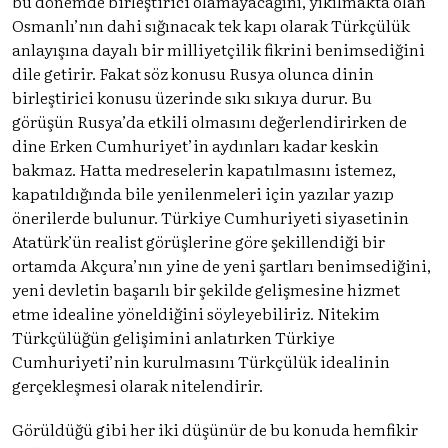
bu dönemde birleştirici olamayacağını, yıkılmakta olan
Osmanlı’nın dahi sığınacak tek kapı olarak Türkçülük
anlayışına dayalı bir milliyetçilik fikrini benimsediğini
dile getirir. Fakat söz konusu Rusya olunca dinin
birleştirici konusu üzerinde sıkı sıkıya durur. Bu
görüşün Rusya’da etkili olmasını değerlendirirken de
dine Erken Cumhuriyet’in aydınları kadar keskin
bakmaz. Hatta medreselerin kapatılmasını istemez,
kapatıldığında bile yenilenmeleri için yazılar yazıp
önerilerde bulunur. Türkiye Cumhuriyeti siyasetinin
Atatürk’ün realist görüşlerine göre şekillendiği bir
ortamda Akçura’nın yine de yeni şartları benimsediğini,
yeni devletin başarılı bir şekilde gelişmesine hizmet
etme idealine yöneldiğini söyleyebiliriz. Nitekim
Türkçülüğün gelişimini anlatırken Türkiye
Cumhuriyeti’nin kurulmasını Türkçülük idealinin
gerçekleşmesi olarak nitelendirir.
Görüldüğü gibi her iki düşünür de bu konuda hemfikir