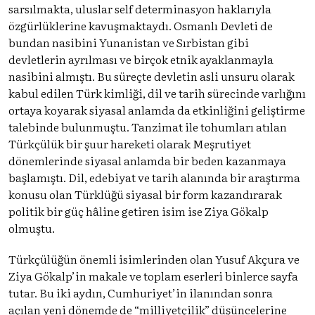
sarsılmakta, uluslar self determinasyon haklarıyla
özgürlüklerine kavuşmaktaydı. Osmanlı Devleti de
bundan nasibini Yunanistan ve Sırbistan gibi
devletlerin ayrılması ve birçok etnik ayaklanmayla
nasibini almıştı. Bu süreçte devletin asli unsuru olarak
kabul edilen Türk kimliği, dil ve tarih sürecinde varlığını
ortaya koyarak siyasal anlamda da etkinliğini geliştirme
talebinde bulunmuştu. Tanzimat ile tohumları atılan
Türkçülük bir şuur hareketi olarak Meşrutiyet
dönemlerinde siyasal anlamda bir beden kazanmaya
başlamıştı. Dil, edebiyat ve tarih alanında bir araştırma
konusu olan Türklüğü siyasal bir form kazandırarak
politik bir güç hâline getiren isim ise Ziya Gökalp
olmuştu.
Türkçülüğün önemli isimlerinden olan Yusuf Akçura ve
Ziya Gökalp’in makale ve toplam eserleri binlerce sayfa
tutar. Bu iki aydın, Cumhuriyet’in ilanından sonra
açılan yeni dönemde de “milliyetçilik” düşüncelerine