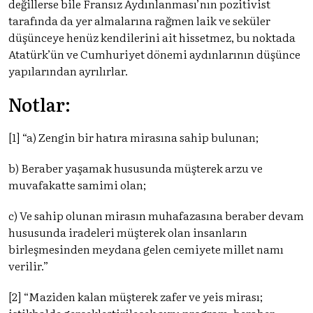
değillerse bile Fransız Aydınlanması’nın pozitivist
tarafında da yer almalarına rağmen laik ve seküler
düşünceye henüz kendilerini ait hissetmez, bu noktada
Atatürk’ün ve Cumhuriyet dönemi aydınlarının düşünce
yapılarından ayrılırlar.
Notlar:
[1] “a) Zengin bir hatıra mirasına sahip bulunan;
b) Beraber yaşamak hususunda müşterek arzu ve
muvafakatte samimi olan;
c) Ve sahip olunan mirasın muhafazasına beraber devam
hususunda iradeleri müşterek olan insanların
birleşmesinden meydana gelen cemiyete millet namı
verilir.”
[2] “Maziden kalan müşterek zafer ve yeis mirası;
istikbalde gerçekleştirilecek aynı program, beraber