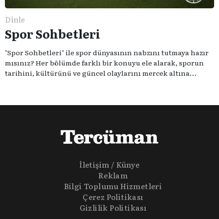
Dinle
Spor Sohbetleri
"Spor Sohbetleri" ile spor dünyasının nabzını tutmaya hazır
mısınız? Her bölümde farklı bir konuyu ele alarak, sporun
tarihini, kültürünü ve güncel olaylarını mercek altına
alıyoruz. Taktik teknikten ziyade sporun toplumsal
etkilerini masaya yatıyoruz. Eğer siz de sporun sadece spor
olmadığına inananlardansanız "Spor Sohbetleri" tam size
göre.
İletişim / Künye
Reklam
Bilgi Toplumu Hizmetleri
Çerez Politikası
Gizlilik Politikası