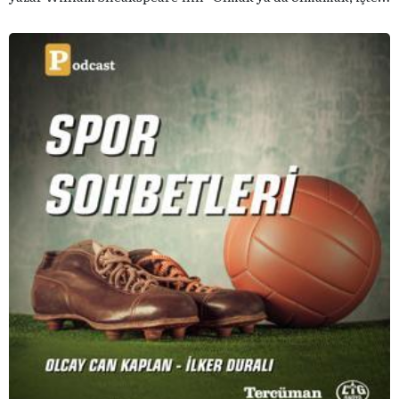
bütün mesele bu” sözünden ilham aldığımız podcast
serimizde; tiyatroyu, alanının uzman isimleriyle
konuşuyoruz..