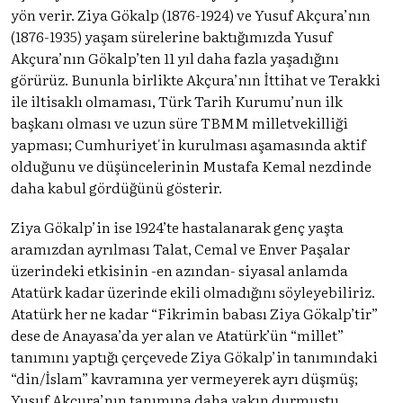
yön verir. Ziya Gökalp (1876-1924) ve Yusuf Akçura’nın
(1876-1935) yaşam sürelerine baktığımızda Yusuf
Akçura’nın Gökalp’ten 11 yıl daha fazla yaşadığını
görürüz. Bununla birlikte Akçura’nın İttihat ve Terakki
ile iltisaklı olmaması, Türk Tarih Kurumu’nun ilk
başkanı olması ve uzun süre TBMM milletvekilliği
yapması; Cumhuriyet'in kurulması aşamasında aktif
olduğunu ve düşüncelerinin Mustafa Kemal nezdinde
daha kabul gördüğünü gösterir.
Ziya Gökalp’in ise 1924’te hastalanarak genç yaşta
aramızdan ayrılması Talat, Cemal ve Enver Paşalar
üzerindeki etkisinin -en azından- siyasal anlamda
Atatürk kadar üzerinde ekili olmadığını söyleyebiliriz.
Atatürk her ne kadar “Fikrimin babası Ziya Gökalp’tir”
dese de Anayasa’da yer alan ve Atatürk’ün “millet”
tanımını yaptığı çerçevede Ziya Gökalp’in tanımındaki
“din/İslam” kavramına yer vermeyerek ayrı düşmüş;
Yusuf Akçura’nın tanımına daha yakın durmuştu.