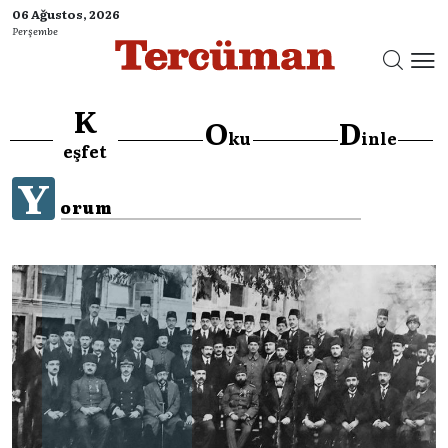
06 Ağustos, 2026
Perşembe
K
O
D
ku
inle
eşfet
Y
orum