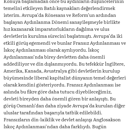
Konuya başlamadan önce bu aydınların düşüncelerinin
temelini etkileyen Batılı kaynakları değerlendirmek
isterim. Avrupa’da Rönesans ve Reform’un ardından
başlayan Aydınlanma Dönemi sanayileşmeyle birlikte
hız kazanarak imparatorlukların dağılma ve ulus
devletlerin kurulma sürecini başlatmıştı. Avrupa’da iki
etkili görüş egemendi ve bunlar Fransız Aydınlanması ve
İskoç Aydınlanması olarak ayrılıyordu. İskoç
Aydınlanması’nda birey devletten daha önemli
addediliyor ve din dışlanmıyordu. Bu tefekkür İngiltere,
Amerika, Kanada, Avustralya gibi devletlerin kurulup
büyümesinde liberal kapitalist dünyanın temel değerleri
olarak kendini gösteriyordu. Fransız Aydınlanması ise
aslında bu fikre göre daha tutucu diyebileceğimiz,
devleti bireyden daha önemli gören bir anlayıştı. Bu
görüş Osmanlı’dan daha ziyade Avrupa’da kurulan diğer
uluslar tarafından başarıyla tatbik edilebildi.
Fransızların din-laiklik ve devlet anlayışı Anglosakson
İskoç Aydınlanması’ndan daha farklıydı. Bugün