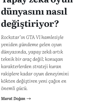
dünyasını nasıl
değiştiriyor?
Rockstar’ın GTA VI hamlesiyle
yeniden gündeme gelen oyun
dünyasında, yapay zekâ artık
teknik bir araç değil; konuşan
karakterlerden strateji kuran
rakiplere kadar oyun deneyimini
kökten değiştiren yeni çağın en
önemli gücü.
Murat Doğan