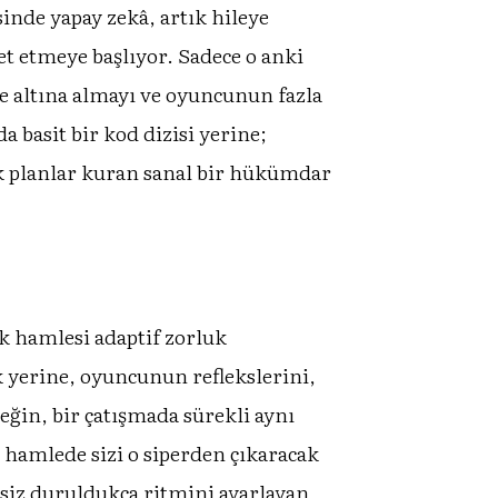
inde yapay zekâ, artık hileye
et etmeye başlıyor. Sadece o anki
nce altına almayı ve oyuncunun fazla
a basit bir kod dizisi yerine;
tik planlar kuran sanal bir hükümdar
k hamlesi adaptif zorluk
 yerine, oyuncunun reflekslerini,
eğin, bir çatışmada sürekli aynı
i hamlede sizi o siperden çıkaracak
 siz duruldukça ritmini ayarlayan,