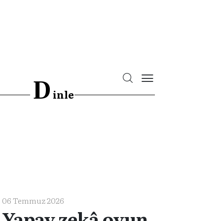
D
inle
06 Temmuz 2026
Yapay zekâ oyun