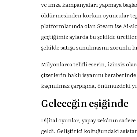
ve imza kampanyaları yapmaya başla
öldürmesinden korkan oyuncular tepk
platformlarında olan Steam ise Ai-slo
geçtiğimiz aylarda bu şekilde üretil
şekilde satışa sunulmasını zorunlu kı
Milyonlarca telifli eserin, izinsiz ol
çizerlerin haklı isyanını beraberinde
kaçınılmaz çarpışma, önümüzdeki yıll
Geleceğin eşiğinde
Dijital oyunlar, yapay zekânın sadece
geldi. Geliştirici koltuğundaki asist