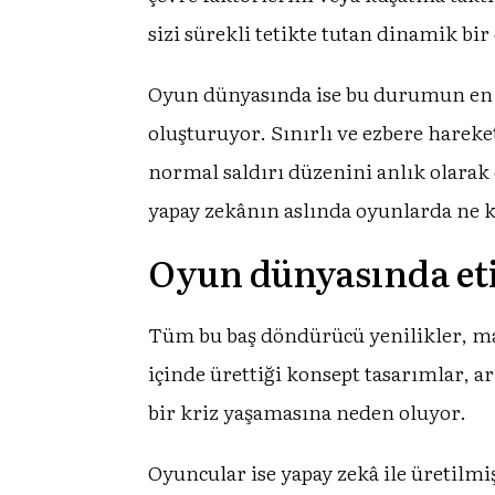
sizi sürekli tetikte tutan dinamik b
Oyun dünyasında ise bu durumun en b
oluşturuyor. Sınırlı ve ezbere harek
normal saldırı düzenini anlık olara
yapay zekânın aslında oyunlarda ne k
Oyun dünyasında etik
Tüm bu baş döndürücü yenilikler, mad
içinde ürettiği konsept tasarımlar, a
bir kriz yaşamasına neden oluyor.
Oyuncular ise yapay zekâ ile üretilmi