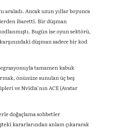
nı araladı. Ancak uzun yıllar boyunca
lerden ibaretti. Bir düşman
 kodlanmıştı. Bugün ise oyun sektörü,
 karşınızdaki düşman sadece bir kod
entegrasyonuyla tamamen kabuk
kurmak, önünüze sunulan üç beş
ipleri ve Nvidia’nın ACE (Avatar
erle doğaçlama sohbetler
işteki kararlarından anlam çıkararak