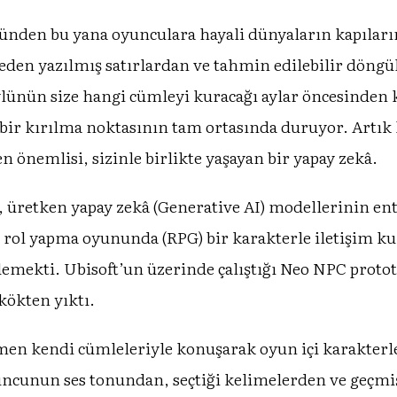
günden bu yana oyunculara hayali dünyaların kapıları
ceden yazılmış satırlardan ve tahmin edilebilir döngü
ylünün size hangi cümleyi kuracağı aylar öncesinden
bir kırılma noktasının tam ortasında duruyor. Artık
n önemlisi, sizinle birlikte yaşayan bir yapay zekâ.
ı, üretken yapay zekâ (Generative AI) modellerinin 
r rol yapma oyununda (RPG) bir karakterle iletişim 
emekti. Ubisoft’un üzerinde çalıştığı Neo NPC protot
kökten yıktı.
en kendi cümleleriyle konuşarak oyun içi karakterl
yuncunun ses tonundan, seçtiği kelimelerden ve geçm