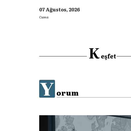
07 Ağustos, 2026
Cuma
K
eşfet
Y
orum