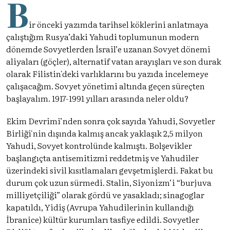
B
ir önceki yazımda tarihsel köklerini anlatmaya
çalıştığım Rusya’daki Yahudi toplumunun modern
dönemde Sovyetlerden İsrail’e uzanan Sovyet dönemi
aliyaları (göçler), alternatif vatan arayışları ve son durak
olarak Filistin'deki varlıklarını bu yazıda incelemeye
çalışacağım. Sovyet yönetimi altında geçen süreçten
başlayalım. 1917-1991 yılları arasında neler oldu?
Ekim Devrimi’nden sonra çok sayıda Yahudi, Sovyetler
Birliği'nin dışında kalmış ancak yaklaşık 2,5 milyon
Yahudi, Sovyet kontrolünde kalmıştı. Bolşevikler
başlangıçta antisemitizmi reddetmiş ve Yahudiler
üzerindeki sivil kısıtlamaları gevşetmişlerdi. Fakat bu
durum çok uzun sürmedi. Stalin, Siyonizm’i “burjuva
milliyetçiliği” olarak gördü ve yasakladı; sinagoglar
kapatıldı, Yidiş (Avrupa Yahudilerinin kullandığı
İbranice) kültür kurumları tasfiye edildi. Sovyetler