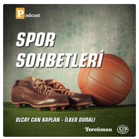
serimizde; tiyatroyu, alanının uzman isimleriyle
konuşuyoruz..