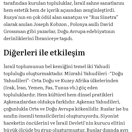
tarafından kurulan topluluklar, İsrail sahne sanatlarını
hem estetik hem de içerik açısından zenginleştirdi.
Rusya’nın en çok ödül alan sanatçısı ve “Rus Sinetra”
olarak anılan Joseph Kobzon , Polonya asıllı David
Grossman gibi yazarlar, Doğu Avrupa edebiyatının
derinliklerini İbraniceye taşıdı.
Diğerleri ile etkileşim
İsrail toplumunun bel kemiğini temel iki Yahudi
topluluğu oluşturmaktadır. Mizrahi Yahudileri -“Doğu
Yahudileri”- Orta Doğu ve Kuzey Afrika ülkelerinden
(Irak, İran, Yemen, Fas, Tunus vb.) göç eden
topluluklardır. Hem kültürel hem dinsel pratikleri
Aşkenazlardan oldukça farklıdır. Aşkenaz Yahudileri,
çoğunlukla Orta ve Doğu Avrupa kökenlidir. Ruslar ise bu
sınıfın önemli temsilcilerini oluşturuyordu. Siyonist
hareketin öncülerini ve İsrail Devleti’nin kurucu elitini
büyük ölçüde bu grup oluşturmuştur. Bunlar dışında ayrı