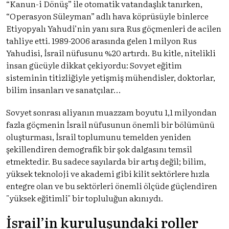
“Kanun-i Dönüş” ile otomatik vatandaşlık tanırken,
“Operasyon Süleyman” adlı hava köprüsüyle binlerce
Etiyopyalı Yahudi’nin yanı sıra Rus göçmenleri de acilen
tahliye etti. 1989-2006 arasında gelen 1 milyon Rus
Yahudisi, İsrail nüfusunu %20 artırdı. Bu kitle, nitelikli
insan gücüyle dikkat çekiyordu: Sovyet eğitim
sisteminin titizliğiyle yetişmiş mühendisler, doktorlar,
bilim insanları ve sanatçılar…
Sovyet sonrası aliyanın muazzam boyutu 1,1 milyondan
fazla göçmenin İsrail nüfusunun önemli bir bölümünü
oluşturması, İsrail toplumunu temelden yeniden
şekillendiren demografik bir şok dalgasını temsil
etmektedir. Bu sadece sayılarda bir artış değil; bilim,
yüksek teknoloji ve akademi gibi kilit sektörlere hızla
entegre olan ve bu sektörleri önemli ölçüde güçlendiren
"yüksek eğitimli" bir topluluğun akınıydı.
İsrail’in kuruluşundaki roller