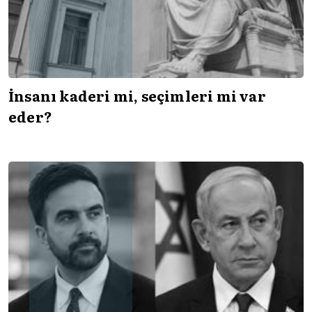
İnsanı kaderi mi, seçimleri mi var
eder?