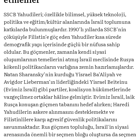
SSCB Yahudileri; özellikle bilimsel, yüksek teknoloji,
politika ve eğitim/kültür alanlarında İsrail toplumuna
katkılarda bulunmuşlardır. 1990’lı yıllarda SSCB’nin
çöküşüyle Filistin’e göç eden Yahudiler kısa sürede
demografik yapı içerisinde güçlü bir nüfusa sahip
oldular. Bu göçmenler, zamanla kendi siyasi
oluşumlarının temellerini atmış İsrail meclisinde Rusya
kökenli politikacıların varlığına zemin hazırlamışlardır.
Natan Sharansky’nin kurduğu Yisrael Ba’Aliyah ve
Avigdor Lieberman’ın liderliğindeki Yisrael Beiteinu
(Evimiz İsrail) gibi partiler, koalisyon hükûmetlerinde
vazgeçilmez ortaklar hâline gelmiştir. Evimiz İsrail, laik
Rusça konuşan göçmen tabanını hedef alırken; Haredi
Yahudilerin askere alınmasını desteklemekte ve
Filistinlilere karşı agresif güvenlik politikalarını
savunmaktadır. Rus göçmen topluluğu, İsrail'in siyasi
arenasında önemli bir seçmen bloğu oluştursa da seçmen