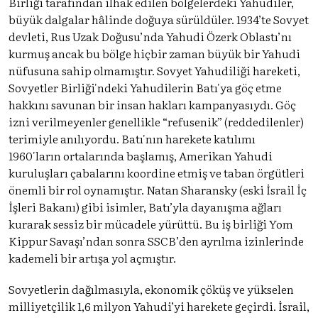
Birliği tarafından ilhak edilen bölgelerdeki Yahudiler,
büyük dalgalar hâlinde doğuya sürüldüler. 1934’te Sovyet
devleti, Rus Uzak Doğusu’nda Yahudi Özerk Oblastı’nı
kurmuş ancak bu bölge hiçbir zaman büyük bir Yahudi
nüfusuna sahip olmamıştır. Sovyet Yahudiliği hareketi,
Sovyetler Birliği'ndeki Yahudilerin Batı'ya göç etme
hakkını savunan bir insan hakları kampanyasıydı. Göç
izni verilmeyenler genellikle “refusenik” (reddedilenler)
terimiyle anılıyordu. Batı'nın harekete katılımı
1960'ların ortalarında başlamış, Amerikan Yahudi
kuruluşları çabalarını koordine etmiş ve taban örgütleri
önemli bir rol oynamıştır. Natan Sharansky (eski İsrail İç
İşleri Bakanı) gibi isimler, Batı’yla dayanışma ağları
kurarak sessiz bir mücadele yürüttü. Bu iş birliği Yom
Kippur Savaşı’ndan sonra SSCB’den ayrılma izinlerinde
kademeli bir artışa yol açmıştır.
Sovyetlerin dağılmasıyla, ekonomik çöküş ve yükselen
milliyetçilik 1,6 milyon Yahudi’yi harekete geçirdi. İsrail,