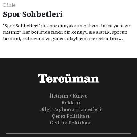
Dinle
Spor Sohbetleri
"Spor Sohbetleri" ile spor dünyasının nabzını tutmaya hazır
mısınız? Her bölümde farklı bir konuyu ele alarak, sporun
tarihini, kültürünü ve güncel olaylarını mercek altına
alıyoruz. Taktik teknikten ziyade sporun toplumsal
etkilerini masaya yatıyoruz. Eğer siz de sporun sadece spor
olmadığına inananlardansanız "Spor Sohbetleri" tam size
göre.
İletişim / Künye
Reklam
Bilgi Toplumu Hizmetleri
Çerez Politikası
Gizlilik Politikası