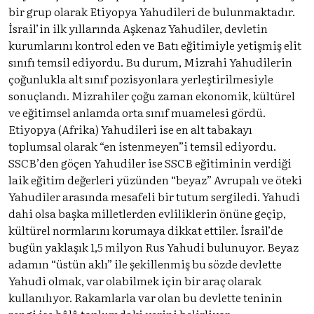
bir grup olarak Etiyopya Yahudileri de bulunmaktadır.
İsrail’in ilk yıllarında Aşkenaz Yahudiler, devletin
kurumlarını kontrol eden ve Batı eğitimiyle yetişmiş elit
sınıfı temsil ediyordu. Bu durum, Mizrahi Yahudilerin
çoğunlukla alt sınıf pozisyonlara yerleştirilmesiyle
sonuçlandı. Mizrahiler çoğu zaman ekonomik, kültürel
ve eğitimsel anlamda orta sınıf muamelesi gördü.
Etiyopya (Afrika) Yahudileri ise en alt tabakayı
toplumsal olarak “en istenmeyen”i temsil ediyordu.
SSCB’den göçen Yahudiler ise SSCB eğitiminin verdiği
laik eğitim değerleri yüzünden “beyaz” Avrupalı ve öteki
Yahudiler arasında mesafeli bir tutum sergiledi. Yahudi
dahi olsa başka milletlerden evliliklerin önüne geçip,
kültürel normlarını korumaya dikkat ettiler. İsrail’de
bugün yaklaşık 1,5 milyon Rus Yahudi bulunuyor. Beyaz
adamın “üstün aklı” ile şekillenmiş bu sözde devlette
Yahudi olmak, var olabilmek için bir araç olarak
kullanılıyor. Rakamlarla var olan bu devlette teninin
rengi ise hâlâ toplumdaki yerini belirliyor.