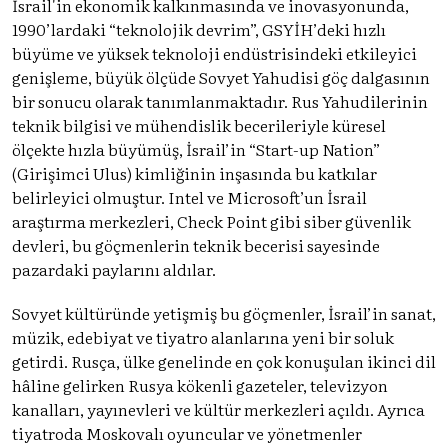
İsrail'in ekonomik kalkınmasında ve inovasyonunda,
1990’lardaki “teknolojik devrim”, GSYİH’deki hızlı
büyüme ve yüksek teknoloji endüstrisindeki etkileyici
genişleme, büyük ölçüde Sovyet Yahudisi göç dalgasının
bir sonucu olarak tanımlanmaktadır. Rus Yahudilerinin
teknik bilgisi ve mühendislik becerileriyle küresel
ölçekte hızla büyümüş, İsrail’in “Start-up Nation”
(Girişimci Ulus) kimliğinin inşasında bu katkılar
belirleyici olmuştur. Intel ve Microsoft’un İsrail
araştırma merkezleri, Check Point gibi siber güvenlik
devleri, bu göçmenlerin teknik becerisi sayesinde
pazardaki paylarını aldılar.
Sovyet kültüründe yetişmiş bu göçmenler, İsrail’in sanat,
müzik, edebiyat ve tiyatro alanlarına yeni bir soluk
getirdi. Rusça, ülke genelinde en çok konuşulan ikinci dil
hâline gelirken Rusya kökenli gazeteler, televizyon
kanalları, yayınevleri ve kültür merkezleri açıldı. Ayrıca
tiyatroda Moskovalı oyuncular ve yönetmenler