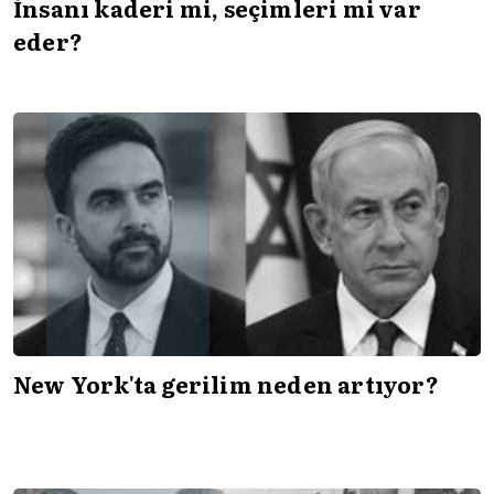
İnsanı kaderi mi, seçimleri mi var
eder?
New York'ta gerilim neden artıyor?