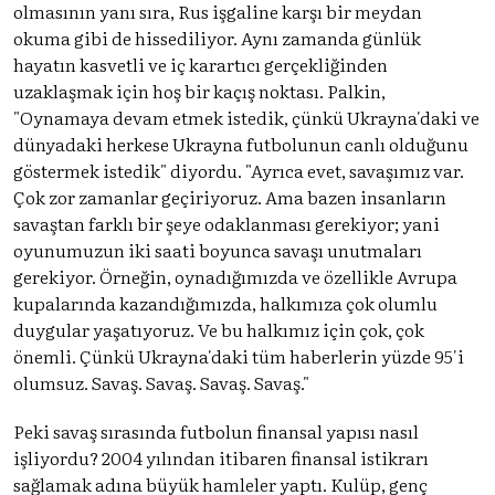
olmasının yanı sıra, Rus işgaline karşı bir meydan
okuma gibi de hissediliyor. Aynı zamanda günlük
hayatın kasvetli ve iç karartıcı gerçekliğinden
uzaklaşmak için hoş bir kaçış noktası. Palkin,
"Oynamaya devam etmek istedik, çünkü Ukrayna'daki ve
dünyadaki herkese Ukrayna futbolunun canlı olduğunu
göstermek istedik" diyordu. "Ayrıca evet, savaşımız var.
Çok zor zamanlar geçiriyoruz. Ama bazen insanların
savaştan farklı bir şeye odaklanması gerekiyor; yani
oyunumuzun iki saati boyunca savaşı unutmaları
gerekiyor. Örneğin, oynadığımızda ve özellikle Avrupa
kupalarında kazandığımızda, halkımıza çok olumlu
duygular yaşatıyoruz. Ve bu halkımız için çok, çok
önemli. Çünkü Ukrayna'daki tüm haberlerin yüzde 95'i
olumsuz. Savaş. Savaş. Savaş. Savaş."
Peki savaş sırasında futbolun finansal yapısı nasıl
işliyordu? 2004 yılından itibaren finansal istikrarı
sağlamak adına büyük hamleler yaptı. Kulüp, genç