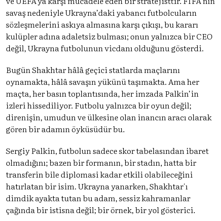
ve UEFA’ya karşı mücadele eden bir stratejisttir. FIFA’nın
savaş nedeniyle Ukrayna’daki yabancı futbolcuların
sözleşmelerini askıya almasına karşı çıkışı, bu kararı
kulüpler adına adaletsiz bulması; onun yalnızca bir CEO
değil, Ukrayna futbolunun vicdanı olduğunu gösterdi.
Bugün Shakhtar hâlâ geçici statlarda maçlarını
oynamakta, hâlâ savaşın yükünü taşımakta. Ama her
maçta, her basın toplantısında, her imzada Palkin’in
izleri hissediliyor. Futbolu yalnızca bir oyun değil;
direnişin, umudun ve ülkesine olan inancın aracı olarak
gören bir adamın öyküsüdür bu.
Sergiy Palkin, futbolun sadece skor tabelasından ibaret
olmadığını; bazen bir formanın, bir stadın, hatta bir
transferin bile diplomasi kadar etkili olabileceğini
hatırlatan bir isim. Ukrayna yanarken, Shakhtar'ı
dimdik ayakta tutan bu adam, sessiz kahramanlar
çağında bir istisna değil; bir örnek, bir yol gösterici.