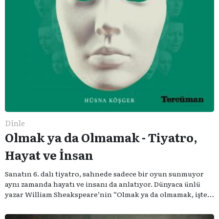
Dinle
Olmak ya da Olmamak - Tiyatro,
Hayat ve İnsan
Sanatın 6. dalı tiyatro, sahnede sadece bir oyun sunmuyor
aynı zamanda hayatı ve insanı da anlatıyor. Dünyaca ünlü
yazar William Sheakspeare’nin “Olmak ya da olmamak, işte
bütün mesele bu” sözünden ilham aldığımız podcast
serimizde; tiyatroyu, alanının uzman isimleriyle