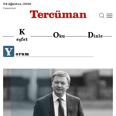
08 Ağustos, 2026
Cumartesi
K
O
D
ku
inle
eşfet
Y
orum