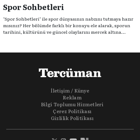
Spor Sohbetleri
"Spor Sohbetleri" ile spor dünyasının nabzını tutmaya hazır
mısınız? Her bölümde farklı bir konuyu ele alarak, sporun
tarihini, kültürünü ve güncel olaylarını mercek altına
alıyoruz. Taktik teknikten ziyade sporun toplumsal
etkilerini masaya yatıyoruz. Eğer siz de sporun sadece spor
olmadığına inananlardansanız "Spor Sohbetleri" tam size
göre.
İletişim / Künye
Reklam
Bilgi Toplumu Hizmetleri
Çerez Politikası
Gizlilik Politikası