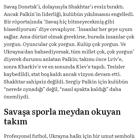
Savaş Donetsk’i, dolayısıyla Shakhtar’ı evsiz bıraktı.
Ancak Palkin’in liderliği, kulübün yıkılmasını engelledi.
Bir röportajında "Savaş hiç bitmeyecekmiş gibi
hissediyorum" diye cevaplıyor. "İnsanlar her şeye uyum
sağlar. Ama dürüst olmak gerekirse, burada insanlar çok
yorgun. Oyuncular çok yorgun. Kulüp çok yorgun. Ve
Ukrayna'dan bahsediyorsak, tüm millet çok, çok yorgun"
diyerek durumu anlatan Palkin; takımı önce Lviv’e,
sonra Kharkiv’e ve en sonunda Kiev’e taşıdı. Tesisler
kaybedildi, stat boş kaldı ancak vizyon devam etti.
Shakhtar sahipsiz değildi. Sergiy Palkin için kulübün
“nerede oynadığı” değil, “nasıl ayakta kaldığı” daha
önemliydi.
Savaşa sporla meydan okuyan
takım
Profesyonel futbol, Ukrayna halkı için bir umut sembolü