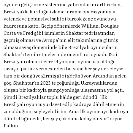
oyuncu geliştirme sistemine yatırımlarını arttırırken,
Brezilya’da kurduğu izleme tarama operasyonuyla
yetenek ve potansiyel sahibi birçok genç oyuncuyu
kadrosuna kattı. Geçiş dönemlerde Willian, Douglas
Costa ve Fred gibi isimlerin Shaktar tedrisatından
geçmiş olması ve Avrupa’nın elit takımlarına gitmiş
olması savaş döneminde bile Brezilyalı oyuncuların
Shaktar’ı tercih etmelerinde önemli rol oynadı. 12'si
Brezilyalı olmak üzere 14 yabancı oyuncusu olduğu
savaşın patlak vermesinden bu yana her şey neredeyse
tam bir döngüye girmiş gibi görünüyor. Ardından gelen
göç, Shakhtar'ın 2023'te çoğunluğu Ukraynalılardan
oluşan bir kadroyla şampiyonluğa ulaşmasına yol açtı.
Şimdi Brezilyalılar toplu hâlde geri döndü. "İlk
Brezilyalı oyuncuyu davet edip kadroya dâhil etmenin
zor olduğunu söyleyebilirim. Ama ilk oyuncuyu kadroya
dâhil ettiğinizde, her şey çok daha kolay oluyor" diyor
Palkin.