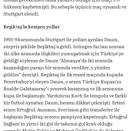
hükmen kaybetmişti. Bu sebeple üçüncü maç oynandı ve
Stuttgart elendi.
Beşiktaş’la kesişen yollar
1993-94 sezonunda Stuttgart ile yolları ayrılan Daum,
sürpriz şekilde Beşiktaş’a geldi. Solingen faciası sonrası
iki ülke arasında ilişkileri yumuşatmak için Türkiye’ye
geldiği söylense de Daum “Almanya’da iki sezonda
kazandığım parayı bir sezonda verdiler, o yüzden
geldim” demişti. Beşiktaş ile ilk resmî maçında kupada
Fenerbahçe’yi eleyen Daum, o sezon Türkiye Kupası’nı
finalde Galatasaray’ı yenerek kazanmış ve ilk sezonuna
kupa ile başlamıştı. Yardımcısı Koch ile tempolu ve farklı
bir futbol oynatan Daum, hemen dikkat çekmişti. Ertesi
sezon Ertuğrul, Aumann, Sverisson gibi transferler ile
başlayan Beşiktaş; sezonu şampiyon kapatmıştı. Ertuğrul
Sağlam’ın yirmi iki gol ile takımın gol kralı olduğu
sezonda Metin Tekin ve Mehmet Özdilek’in de dokuzar