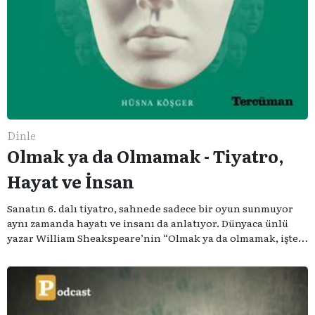
Dinle
Olmak ya da Olmamak - Tiyatro,
Hayat ve İnsan
Sanatın 6. dalı tiyatro, sahnede sadece bir oyun sunmuyor
aynı zamanda hayatı ve insanı da anlatıyor. Dünyaca ünlü
yazar William Sheakspeare’nin “Olmak ya da olmamak, işte
bütün mesele bu” sözünden ilham aldığımız podcast
serimizde; tiyatroyu, alanının uzman isimleriyle
konuşuyoruz..