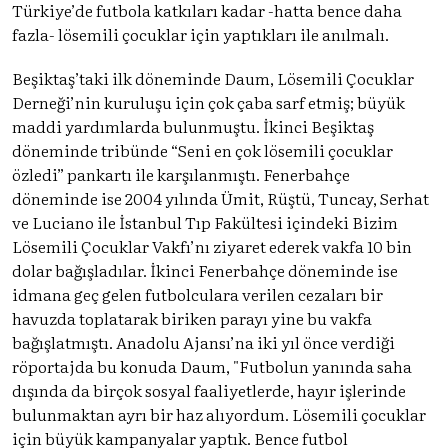
Türkiye’de futbola katkıları kadar -hatta bence daha
fazla- lösemili çocuklar için yaptıkları ile anılmalı.
Beşiktaş’taki ilk döneminde Daum, Lösemili Çocuklar
Derneği’nin kuruluşu için çok çaba sarf etmiş; büyük
maddi yardımlarda bulunmuştu. İkinci Beşiktaş
döneminde tribünde “Seni en çok lösemili çocuklar
özledi” pankartı ile karşılanmıştı. Fenerbahçe
döneminde ise 2004 yılında Ümit, Rüştü, Tuncay, Serhat
ve Luciano ile İstanbul Tıp Fakültesi içindeki Bizim
Lösemili Çocuklar Vakfı’nı ziyaret ederek vakfa 10 bin
dolar bağışladılar. İkinci Fenerbahçe döneminde ise
idmana geç gelen futbolculara verilen cezaları bir
havuzda toplatarak biriken parayı yine bu vakfa
bağışlatmıştı. Anadolu Ajansı’na iki yıl önce verdiği
röportajda bu konuda Daum, "Futbolun yanında saha
dışında da birçok sosyal faaliyetlerde, hayır işlerinde
bulunmaktan ayrı bir haz alıyordum. Lösemili çocuklar
için büyük kampanyalar yaptık. Bence futbol