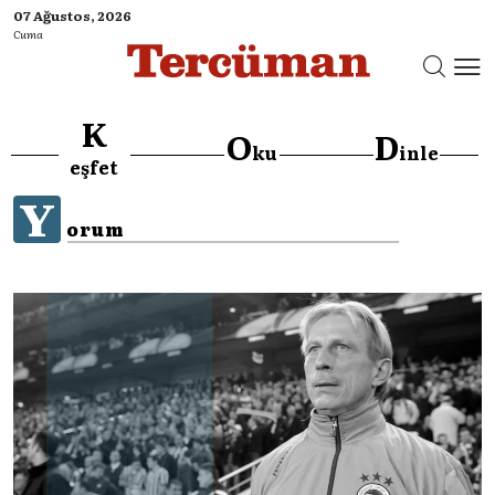
07 Ağustos, 2026
Cuma
K
O
D
ku
inle
eşfet
Y
orum