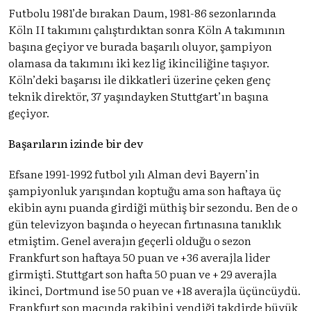
Futbolu 1981’de bırakan Daum, 1981-86 sezonlarında
Köln II takımını çalıştırdıktan sonra Köln A takımının
başına geçiyor ve burada başarılı oluyor, şampiyon
olamasa da takımını iki kez lig ikinciliğine taşıyor.
Köln’deki başarısı ile dikkatleri üzerine çeken genç
teknik direktör, 37 yaşındayken Stuttgart’ın başına
geçiyor.
Başarıların izinde bir dev
Efsane 1991-1992 futbol yılı Alman devi Bayern’in
şampiyonluk yarışından koptuğu ama son haftaya üç
ekibin aynı puanda girdiği müthiş bir sezondu. Ben de o
gün televizyon başında o heyecan fırtınasına tanıklık
etmiştim. Genel averajın geçerli olduğu o sezon
Frankfurt son haftaya 50 puan ve +36 averajla lider
girmişti. Stuttgart son hafta 50 puan ve + 29 averajla
ikinci, Dortmund ise 50 puan ve +18 averajla üçüncüydü.
Frankfurt son maçında rakibini yendiği takdirde büyük