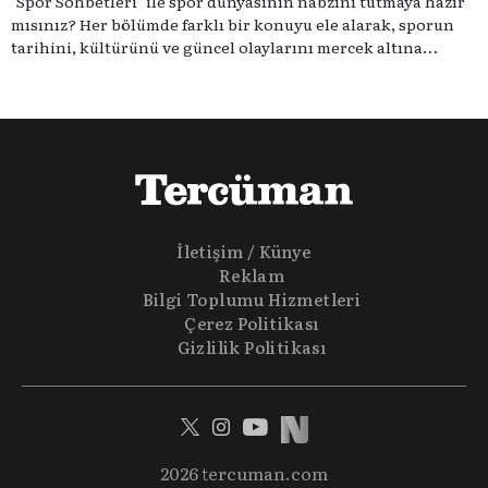
"Spor Sohbetleri" ile spor dünyasının nabzını tutmaya hazır
mısınız? Her bölümde farklı bir konuyu ele alarak, sporun
tarihini, kültürünü ve güncel olaylarını mercek altına
alıyoruz. Taktik teknikten ziyade sporun toplumsal
etkilerini masaya yatıyoruz. Eğer siz de sporun sadece spor
olmadığına inananlardansanız "Spor Sohbetleri" tam size
göre.
İletişim / Künye
Reklam
Bilgi Toplumu Hizmetleri
Çerez Politikası
Gizlilik Politikası
2026 tercuman.com