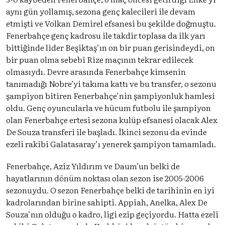
aynı gün yollamış, sezona genç kalecileri ile devam
etmişti ve Volkan Demirel efsanesi bu şekilde doğmuştu.
Fenerbahçe genç kadrosu ile takdir toplasa da ilk yarı
bittiğinde lider Beşiktaş’ın on bir puan gerisindeydi, on
bir puan olma sebebi Rize maçının tekrar edilecek
olmasıydı. Devre arasında Fenerbahçe kimsenin
tanımadığı Nobre’yi takıma kattı ve bu transfer, o sezonu
şampiyon bitiren Fenerbahçe’nin şampiyonluk hamlesi
oldu. Genç oyuncularla ve hücum futbolu ile şampiyon
olan Fenerbahçe ertesi sezona kulüp efsanesi olacak Alex
De Souza transferi ile başladı. İkinci sezonu da evinde
ezeli rakibi Galatasaray’ı yenerek şampiyon tamamladı.
Fenerbahçe, Aziz Yıldırım ve Daum’un belki de
hayatlarının dönüm noktası olan sezon ise 2005-2006
sezonuydu. O sezon Fenerbahçe belki de tarihinin en iyi
kadrolarından birine sahipti. Appiah, Anelka, Alex De
Souza’nın olduğu o kadro, ligi ezip geçiyordu. Hatta ezeli