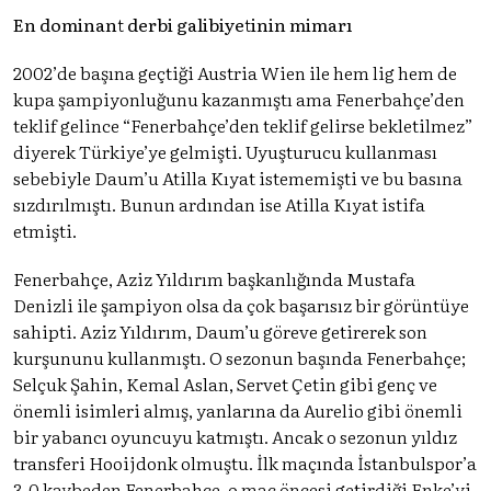
En dominant derbi galibiyetinin mimarı
2002’de başına geçtiği Austria Wien ile hem lig hem de
kupa şampiyonluğunu kazanmıştı ama Fenerbahçe’den
teklif gelince “Fenerbahçe’den teklif gelirse bekletilmez”
diyerek Türkiye’ye gelmişti. Uyuşturucu kullanması
sebebiyle Daum’u Atilla Kıyat istememişti ve bu basına
sızdırılmıştı. Bunun ardından ise Atilla Kıyat istifa
etmişti.
Fenerbahçe, Aziz Yıldırım başkanlığında Mustafa
Denizli ile şampiyon olsa da çok başarısız bir görüntüye
sahipti. Aziz Yıldırım, Daum’u göreve getirerek son
kurşununu kullanmıştı. O sezonun başında Fenerbahçe;
Selçuk Şahin, Kemal Aslan, Servet Çetin gibi genç ve
önemli isimleri almış, yanlarına da Aurelio gibi önemli
bir yabancı oyuncuyu katmıştı. Ancak o sezonun yıldız
transferi Hooijdonk olmuştu. İlk maçında İstanbulspor’a
3-0 kaybeden Fenerbahçe, o maç öncesi getirdiği Enke’yi