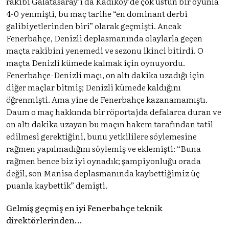
rakibi Galatasaray’ı da Kadıköy’de çok üstün bir oyunla
4-0 yenmişti, bu maç tarihe “en dominant derbi
galibiyetlerinden biri” olarak geçmişti. Ancak
Fenerbahçe, Denizli deplasmanında olaylarla geçen
maçta rakibini yenemedi ve sezonu ikinci bitirdi. O
maçta Denizli kümede kalmak için oynuyordu.
Fenerbahçe-Denizli maçı, on altı dakika uzadığı için
diğer maçlar bitmiş; Denizli kümede kaldığını
öğrenmişti. Ama yine de Fenerbahçe kazanamamıştı.
Daum o maç hakkında bir röportajda defalarca duran ve
on altı dakika uzayan bu maçın hakem tarafından tatil
edilmesi gerektiğini, bunu yetkililere söylemesine
rağmen yapılmadığını söylemiş ve eklemişti: “Buna
rağmen bence biz iyi oynadık; şampiyonluğu orada
değil, son Manisa deplasmanında kaybettiğimiz üç
puanla kaybettik” demişti.
Gelmiş geçmiş en iyi Fenerbahçe teknik
direktörlerinden…