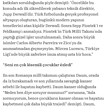
katkıları sorulduğunda şöyle demişti: "Öncelikle bu
konuda adı ilk zikredilecek yabancı teknik direktör,
Jupp Derwall'dir. Türk futbolunda gerçek profesyonel
altyapıyı oluşturan, bugünkü modern yapının
temellerini atan kişidir Derwall. Sonra Sepp Piontek'i ve
Feldkamp'ı anmalıyız. Piontek'in Türk Milli Takımı'nda
yaptığı güzel işler unutulmamalı. Daha sonra büyük
isimler Carlos Alberto Parreira ve Zico'yu da
anımsatmadan geçmeyeyim. Mircea Lucescu, Türkiye
Ligi'nde büyük zaferlere imza atmış usta bir hoca.”
“Seni en çok lösemili çocuklar özledi”
En son Romanya millî takımını çalıştıran Daum, orada
da iz bırakamadı ve son yıllarında savaştığı kanser
sebebi ile hayatını kaybetti. Daum kanser olduğunda
“Neden ben diye soruyor musunuz?” sorusuna, “Asla
sormuyorum, bence çocukların kanser olması ve hayatını
kaybetmesi çok daha büyük trajedi” demişti. Daum,