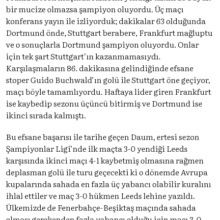
bir mucize olmazsa şampiyon oluyordu. Üç maçı
konferans yayın ile izliyorduk; dakikalar 63 olduğunda
Dortmund önde, Stuttgart berabere, Frankfurt mağluptu
ve o sonuçlarla Dortmund şampiyon oluyordu. Onlar
için tek şart Stuttgart’ın kazanmamasıydı.
Karşılaşmaların 86. dakikasına gelindiğinde efsane
stoper Guido Buchwald’ın golü ile Stuttgart öne geçiyor,
maçı böyle tamamlıyordu. Haftaya lider giren Frankfurt
ise kaybedip sezonu üçüncü bitirmiş ve Dortmund ise
ikinci sırada kalmıştı.
Bu efsane başarısı ile tarihe geçen Daum, ertesi sezon
Şampiyonlar Ligi’nde ilk maçta 3-0 yendiği Leeds
karşısında ikinci maçı 4-1 kaybetmiş olmasına rağmen
deplasman golü ile turu geçecekti ki o dönemde Avrupa
kupalarında sahada en fazla üç yabancı olabilir kuralını
ihlal ettiler ve maç 3-0 hükmen Leeds lehine yazıldı.
Ülkemizde de Fenerbahçe-Beşiktaş maçında sahada
olması gerekenden fazla yabancı olduğu için maçı 3-0