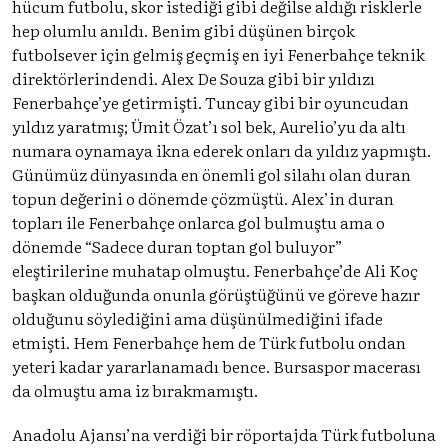
hücum futbolu, skor istediği gibi değilse aldığı risklerle
hep olumlu anıldı. Benim gibi düşünen birçok
futbolsever için gelmiş geçmiş en iyi Fenerbahçe teknik
direktörlerindendi. Alex De Souza gibi bir yıldızı
Fenerbahçe’ye getirmişti. Tuncay gibi bir oyuncudan
yıldız yaratmış; Ümit Özat’ı sol bek, Aurelio’yu da altı
numara oynamaya ikna ederek onları da yıldız yapmıştı.
Günümüz dünyasında en önemli gol silahı olan duran
topun değerini o dönemde çözmüştü. Alex’in duran
topları ile Fenerbahçe onlarca gol bulmuştu ama o
dönemde “Sadece duran toptan gol buluyor”
eleştirilerine muhatap olmuştu. Fenerbahçe’de Ali Koç
başkan olduğunda onunla görüştüğünü ve göreve hazır
olduğunu söylediğini ama düşünülmediğini ifade
etmişti. Hem Fenerbahçe hem de Türk futbolu ondan
yeteri kadar yararlanamadı bence. Bursaspor macerası
da olmuştu ama iz bırakmamıştı.
Anadolu Ajansı’na verdiği bir röportajda Türk futboluna