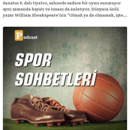
Sanatın 6. dalı tiyatro, sahnede sadece bir oyun sunmuyor
aynı zamanda hayatı ve insanı da anlatıyor. Dünyaca ünlü
yazar William Sheakspeare’nin “Olmak ya da olmamak, işte
bütün mesele bu” sözünden ilham aldığımız podcast
serimizde; tiyatroyu, alanının uzman isimleriyle
konuşuyoruz..