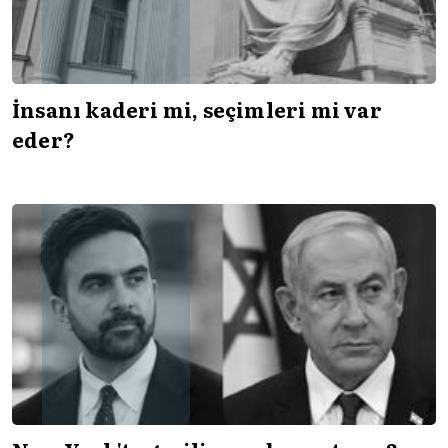
İnsanı kaderi mi, seçimleri mi var
eder?