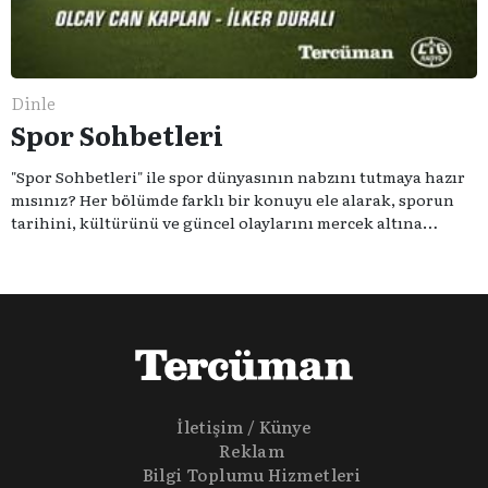
Dinle
Spor Sohbetleri
"Spor Sohbetleri" ile spor dünyasının nabzını tutmaya hazır
mısınız? Her bölümde farklı bir konuyu ele alarak, sporun
tarihini, kültürünü ve güncel olaylarını mercek altına
alıyoruz. Taktik teknikten ziyade sporun toplumsal
etkilerini masaya yatıyoruz. Eğer siz de sporun sadece spor
olmadığına inananlardansanız "Spor Sohbetleri" tam size
göre.
İletişim / Künye
Reklam
Bilgi Toplumu Hizmetleri