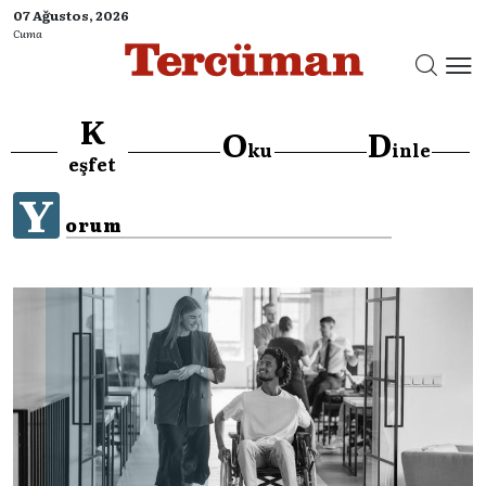
07 Ağustos, 2026
Cuma
K
O
D
ku
inle
eşfet
Y
orum