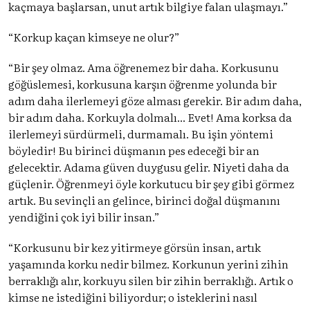
kaçmaya başlarsan, unut artık bilgiye falan ulaşmayı.”
“Korkup kaçan kimseye ne olur?”
“Bir şey olmaz. Ama öğrenemez bir daha. Korkusunu
göğüslemesi, korkusuna karşın öğrenme yolunda bir
adım daha ilerlemeyi göze alması gerekir. Bir adım daha,
bir adım daha. Korkuyla dolmalı... Evet! Ama korksa da
ilerlemeyi sürdürmeli, durmamalı. Bu işin yöntemi
böyledir! Bu birinci düşmanın pes edeceği bir an
gelecektir. Adama güven duygusu gelir. Niyeti daha da
güçlenir. Öğrenmeyi öyle korkutucu bir şey gibi görmez
artık. Bu sevinçli an gelince, birinci doğal düşmanını
yendiğini çok iyi bilir insan.”
“Korkusunu bir kez yitirmeye görsün insan, artık
yaşamında korku nedir bilmez. Korkunun yerini zihin
berraklığı alır, korkuyu silen bir zihin berraklığı. Artık o
kimse ne istediğini biliyordur; o isteklerini nasıl