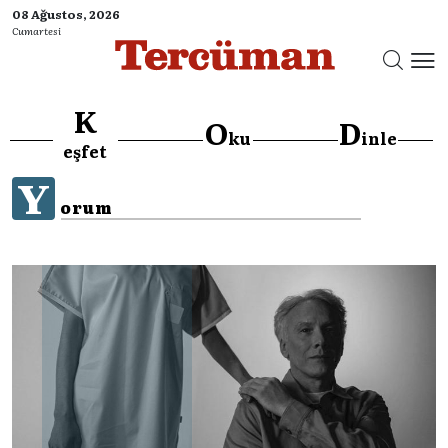
08 Ağustos, 2026
Cumartesi
K
O
D
ku
inle
eşfet
Y
orum