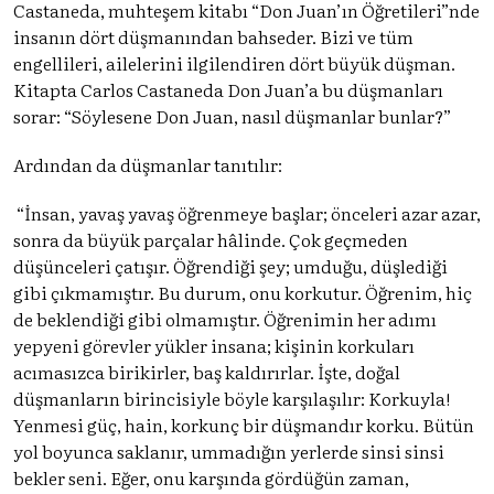
Castaneda, muhteşem kitabı “Don Juan’ın Öğretileri”nde
insanın dört düşmanından bahseder. Bizi ve tüm
engellileri, ailelerini ilgilendiren dört büyük düşman.
Kitapta Carlos Castaneda Don Juan’a bu düşmanları
sorar: “Söylesene Don Juan, nasıl düşmanlar bunlar?”
Ardından da düşmanlar tanıtılır:
“İnsan, yavaş yavaş öğrenmeye başlar; önceleri azar azar,
sonra da büyük parçalar hâlinde. Çok geçmeden
düşünceleri çatışır. Öğrendiği şey; umduğu, düşlediği
gibi çıkmamıştır. Bu durum, onu korkutur. Öğrenim, hiç
de beklendiği gibi olmamıştır. Öğrenimin her adımı
yepyeni görevler yükler insana; kişinin korkuları
acımasızca birikirler, baş kaldırırlar. İşte, doğal
düşmanların birincisiyle böyle karşılaşılır: Korkuyla!
Yenmesi güç, hain, korkunç bir düşmandır korku. Bütün
yol boyunca saklanır, ummadığın yerlerde sinsi sinsi
bekler seni. Eğer, onu karşında gördüğün zaman,