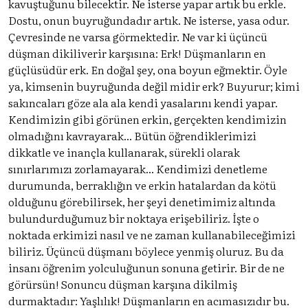
kavuştuğunu bilecektir. Ne isterse yapar artık bu erkle.
Dostu, onun buyruğundadır artık. Ne isterse, yasa odur.
Çevresinde ne varsa görmektedir. Ne var ki üçüncü
düşman dikiliverir karşısına: Erk! Düşmanların en
güçlüsüdür erk. En doğal şey, ona boyun eğmektir. Öyle
ya, kimsenin buyruğunda değil midir erk? Buyurur; kimi
sakıncaları göze ala ala kendi yasalarını kendi yapar.
Kendimizin gibi görünen erkin, gerçekten kendimizin
olmadığını kavrayarak... Bütün öğrendiklerimizi
dikkatle ve inançla kullanarak, sürekli olarak
sınırlarımızı zorlamayarak... Kendimizi denetleme
durumunda, berraklığın ve erkin hatalardan da kötü
olduğunu görebilirsek, her şeyi denetimimiz altında
bulundurduğumuz bir noktaya erişebiliriz. İşte o
noktada erkimizi nasıl ve ne zaman kullanabileceğimizi
biliriz. Üçüncü düşmanı böylece yenmiş oluruz. Bu da
insanı öğrenim yolculuğunun sonuna getirir. Bir de ne
görürsün! Sonuncu düşman karşına dikilmiş
durmaktadır: Yaşlılık! Düşmanların en acımasızıdır bu.