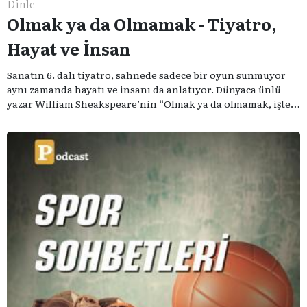
Dinle
Olmak ya da Olmamak - Tiyatro,
Hayat ve İnsan
Sanatın 6. dalı tiyatro, sahnede sadece bir oyun sunmuyor
aynı zamanda hayatı ve insanı da anlatıyor. Dünyaca ünlü
yazar William Sheakspeare’nin “Olmak ya da olmamak, işte
bütün mesele bu” sözünden ilham aldığımız podcast
serimizde; tiyatroyu, alanının uzman isimleriyle
konuşuyoruz..