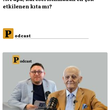
etkilenen kıta mı?
P
odcast