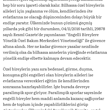
hep bir soru işareti olarak kalır. Bilhassa özel bireylerin
aileleri için yaşlanma ve ölüm, kendilerinden öte
evlatlarına ne olacağı düşüncesinden dolayı büyük bir
endişe yaratır. Ülkemizde bunun çözümü geçmiş
yıllarda yok gibi bir durumken, 04/11/2016 tarihli, 29878
sayılı Resmî Gazete’de yayımlanan “Engelli Bireylere
Yönelik Özel Bakım Merkezleri Yönetmeliği” ile güvence
altına alındı. Her ne kadar güvence yasalar nezdinde
verilmiş olsa da bilhassa annelerin yüreğinde evlatlarına
yönelik endişe elbette kalmaya devam edecektir.
Özel bireylerin yanı sıra bedensel, görme, duyma,
konuşma gibi engelleri olan bireylerin aileleri ise
evlatlarına verecekleri eğitim ile kendilerinden
sonrasına hazırlayabilirler. İşte burada devreye
paralimpik spor giriyor. Paralimpik sporlar sayesinde
engelli bireyler hem maddi anlamda kazanç sağlıyorlar
hem de toplum içinde yapabilirliklerini görüp
gösteriyorlar. Ülkemizdeki Paralimpik Komite -engel