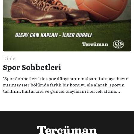
Dinle
Spor Sohbetleri
"Spor Sohbetleri" ile spor dünyasının nabzını tutmaya hazır
mısınız? Her bölümde farklı bir konuyu ele alarak, sporun
tarihini, kültürünü ve güncel olaylarını mercek altına
alıyoruz. Taktik teknikten ziyade sporun toplumsal
etkilerini masaya yatıyoruz. Eğer siz de sporun sadece spor
olmadığına inananlardansanız "Spor Sohbetleri" tam size
göre.