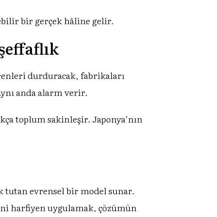
ilir bir gerçek hâline gelir.
effaflık
renleri durduracak, fabrikaları
aynı anda alarm verir.
dıkça toplum sakinleşir. Japonya’nın
ık tutan evrensel bir model sunar.
ğini harfiyen uygulamak, çözümün