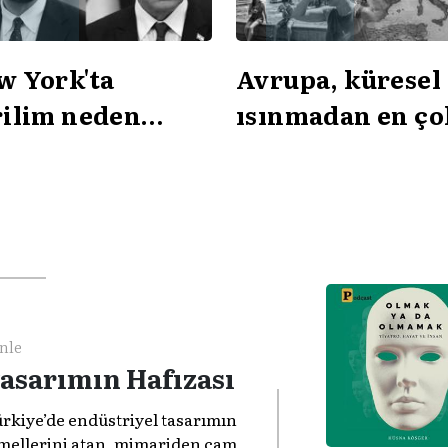
w York'ta
Avrupa, küresel
rilim neden
ısınmadan en ço
tıyor?
etkilenen kıta m
nle
asarımın Hafızası
rkiye’de endüstriyel tasarımın
mellerini atan, mimariden cam