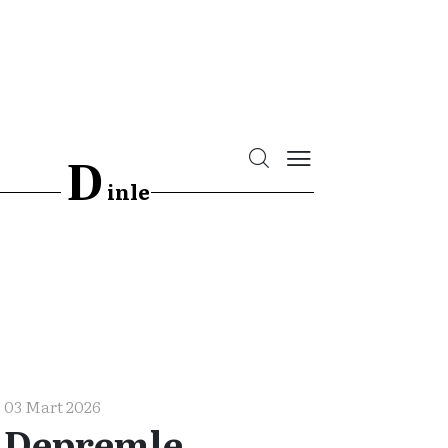
D
inle
03 Mart 2026
Depremle