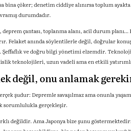
 bina çöker; denetim ciddiye alınırsa toplum ayakta k
kavramış durumdadır.
deprem çantası, toplanma alanı, acil durum planı… B
rır. Felaket anında söylentilerle değil, doğrular kon
. Şeffaflık ve doğru bilgi yönetimi elzemdir. Teknoloj
lik teknolojileri, uzun vadeli ama en etkili yatırıml
k değil, onu anlamak gereki
gerçek şudur: Depremle savaşılmaz ama onunla yaşama
ak sorumlulukla gerçekleşir.
rklı değildir. Ama Japonya bize şunu göstermektedir: