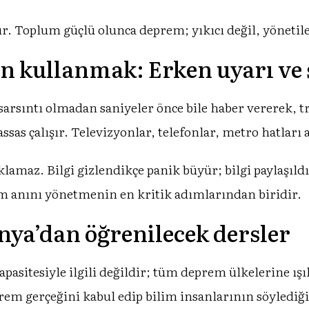
r. Toplum güçlü olunca deprem; yıkıcı değil, yönetileb
in kullanmak: Erken uyarı ve ş
sarsıntı olmadan saniyeler önce bile haber vererek, t
ssas çalışır. Televizyonlar, telefonlar, metro hatları 
aklamaz. Bilgi gizlendikçe panik büyür; bilgi paylaşıl
em anını yönetmenin en kritik adımlarından biridir.
nya’dan öğrenilecek dersler
apasitesiyle ilgili değildir; tüm deprem ülkelerine ış
rem gerçeğini kabul edip bilim insanlarının söyledi