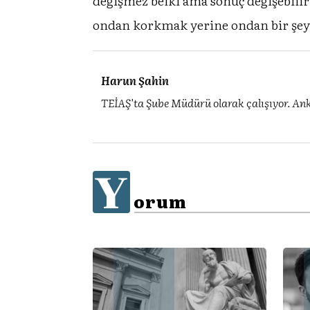
değişmez belki ama sonuç değişebili
ondan korkmak yerine ondan bir şey
Harun Şahin
TEİAŞ'ta Şube Müdürü olarak çalışıyor. Ank
Y
orum