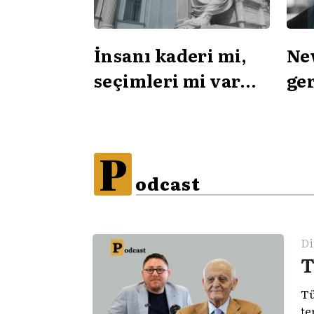
İnsanı kaderi mi,
Ne
seçimleri mi var
ge
eder?
ar
P
odcast
Di
T
Tü
te