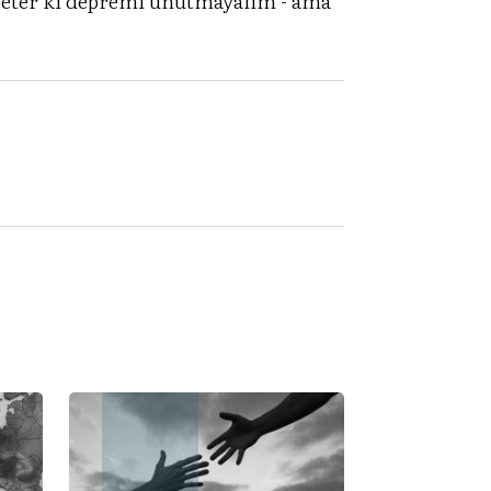
 Yeter ki depremi unutmayalım - ama