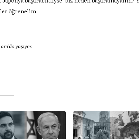
r. Japonya başarabildiyse, biz neden başaramayalım?
ler öğrenelim.
ara'da yaşıyor.