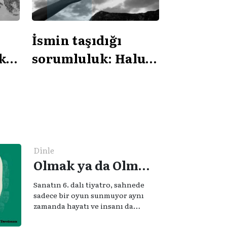
İsmin taşıdığı
k
sorumluluk: Haluk
ı?
olmak
Dinle
Olmak ya da Olmamak - Tiyatro, Hayat ve İnsan
Sanatın 6. dalı tiyatro, sahnede
sadece bir oyun sunmuyor aynı
zamanda hayatı ve insanı da
anlatıyor. Dünyaca ünlü yazar
William Sheakspeare’nin “Olmak