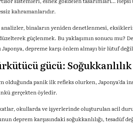
ortisör sistemleri, esnek gökdelen tasarımları… Hepsi
essiz kahramanlarıdır.
analizler, binaların yeniden denetlenmesi, eksiklerin
, düzelterek güçlenmek. Bu yaklaşımın sonucu mu? D
Japonya, depreme karşı önlem almayı bir lütuf değil, 
ürkütücü gücü: Soğukkanlılık
 olduğunda panik ilk refleks olurken, Japonya’da ins
nkü gerçekten öyledir.
atlar, okullarda ve işyerlerinde oluşturulan acil dur
un deprem karşısındaki soğukkanlılığı, tesadüf değil