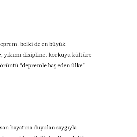
 deprem, belki de en büyük
e, yıkımı disipline, korkuyu kültüre
görüntü “depremle baş eden ülke”
insan hayatına duyulan saygıyla