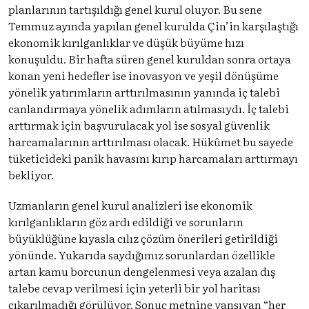
planlarının tartışıldığı genel kurul oluyor. Bu sene
Temmuz ayında yapılan genel kurulda Çin’in karşılaştığı
ekonomik kırılganlıklar ve düşük büyüme hızı
konuşuldu. Bir hafta süren genel kuruldan sonra ortaya
konan yeni hedefler ise inovasyon ve yeşil dönüşüme
yönelik yatırımların arttırılmasının yanında iç talebi
canlandırmaya yönelik adımların atılmasıydı. İç talebi
arttırmak için başvurulacak yol ise sosyal güvenlik
harcamalarının arttırılması olacak. Hükûmet bu sayede
tüketicideki panik havasını kırıp harcamaları arttırmayı
bekliyor.
Uzmanların genel kurul analizleri ise ekonomik
kırılganlıkların göz ardı edildiği ve sorunların
büyüklüğüne kıyasla cılız çözüm önerileri getirildiği
yönünde. Yukarıda saydığımız sorunlardan özellikle
artan kamu borcunun dengelenmesi veya azalan dış
talebe cevap verilmesi için yeterli bir yol haritası
çıkarılmadığı görülüyor. Sonuç metnine yansıyan “her