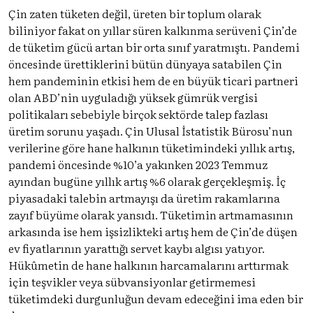
Çin zaten tüketen değil, üreten bir toplum olarak
biliniyor fakat on yıllar süren kalkınma serüveni Çin’de
de tüketim gücü artan bir orta sınıf yaratmıştı. Pandemi
öncesinde ürettiklerini bütün dünyaya satabilen Çin
hem pandeminin etkisi hem de en büyük ticari partneri
olan ABD’nin uyguladığı yüksek gümrük vergisi
politikaları sebebiyle birçok sektörde talep fazlası
üretim sorunu yaşadı. Çin Ulusal İstatistik Bürosu’nun
verilerine
göre hane halkının tüketimindeki yıllık artış,
pandemi öncesinde %10’a yakınken 2023 Temmuz
ayından bugüne yıllık artış %6 olarak gerçekleşmiş. İç
piyasadaki talebin artmayışı da üretim rakamlarına
zayıf büyüme olarak yansıdı. Tüketimin artmamasının
arkasında ise hem işsizlikteki artış hem de Çin’de düşen
ev fiyatlarının yarattığı servet kaybı algısı yatıyor.
Hükûmetin de hane halkının harcamalarını arttırmak
için teşvikler veya sübvansiyonlar getirmemesi
tüketimdeki durgunluğun devam edeceğini ima eden bir