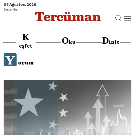
06 Ağustos, 2026
Perşembe
K
O
D
ku
inle
eşfet
Y
orum