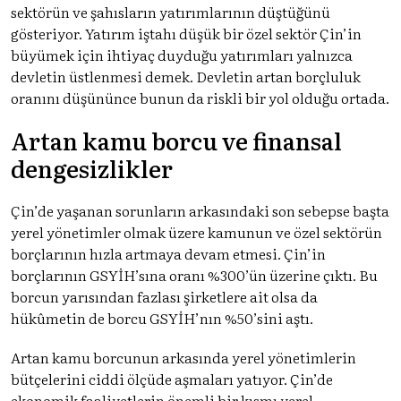
sektörün ve şahısların yatırımlarının düştüğünü
gösteriyor. Yatırım iştahı düşük bir özel sektör Çin’in
büyümek için ihtiyaç duyduğu yatırımları yalnızca
devletin üstlenmesi demek. Devletin artan borçluluk
oranını düşününce bunun da riskli bir yol olduğu ortada.
Artan kamu borcu ve finansal
dengesizlikler
Çin’de yaşanan sorunların arkasındaki son sebepse başta
yerel yönetimler olmak üzere kamunun ve özel sektörün
borçlarının hızla artmaya devam etmesi. Çin’in
borçlarının GSYİH’sına oranı %300’ün
üzerine çıktı
. Bu
borcun yarısından fazlası şirketlere ait olsa da
hükûmetin de borcu GSYİH’nın %50’sini aştı.
Artan kamu borcunun arkasında yerel yönetimlerin
bütçelerini ciddi ölçüde aşmaları yatıyor. Çin’de
ekonomik faaliyetlerin önemli bir kısmı yerel