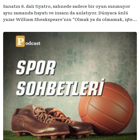
Sanatın 6. dalı tiyatro, sahnede sadece bir oyun sunmuyor
aynı zamanda hayatı ve insanı da anlatıyor. Dünyaca ünlü
yazar William Sheakspeare’nin “Olmak ya da olmamak, işte
bütün mesele bu” sözünden ilham aldığımız podcast
serimizde; tiyatroyu, alanının uzman isimleriyle
konuşuyoruz..