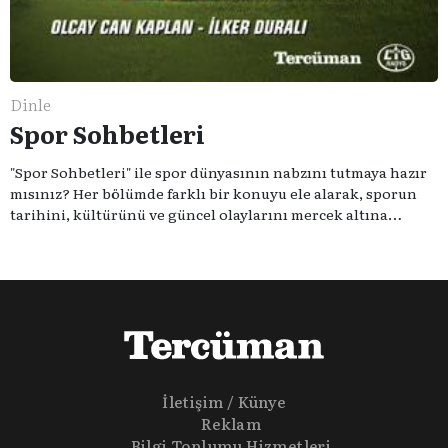
Dinle
Spor Sohbetleri
"Spor Sohbetleri" ile spor dünyasının nabzını tutmaya hazır
mısınız? Her bölümde farklı bir konuyu ele alarak, sporun
tarihini, kültürünü ve güncel olaylarını mercek altına
alıyoruz. Taktik teknikten ziyade sporun toplumsal
etkilerini masaya yatıyoruz. Eğer siz de sporun sadece spor
olmadığına inananlardansanız "Spor Sohbetleri" tam size
göre.
İletişim / Künye
Reklam
Bilgi Toplumu Hizmetleri