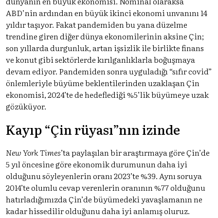
dünyanın en büyük ekonomisi. Nominal olaraksa
ABD’nin ardından en büyük ikinci ekonomi unvanını 14
yıldır taşıyor. Fakat pandemiden bu yana düzelme
trendine giren diğer dünya ekonomilerinin aksine Çin;
son yıllarda durgunluk, artan işsizlik ile birlikte finans
ve konut gibi sektörlerde kırılganlıklarla boğuşmaya
devam ediyor. Pandemiden sonra uyguladığı “sıfır covid”
önlemleriyle büyüme beklentilerinden uzaklaşan Çin
ekonomisi, 2024’te de hedeflediği %5’lik büyümeye uzak
gözüküyor.
Kayıp “Çin rüyası”nın izinde
New York Times
’ta paylaşılan bir
araştırmaya
göre Çin’de
5 yıl öncesine göre ekonomik durumunun daha iyi
olduğunu söyleyenlerin oranı 2023’te %39. Aynı soruya
2014’te olumlu cevap verenlerin oranının %77 olduğunu
hatırladığımızda Çin’de büyümedeki yavaşlamanın ne
kadar hissedilir olduğunu daha iyi anlamış oluruz.