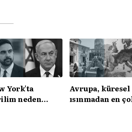
w York'ta
Avrupa, küresel
rilim neden
ısınmadan en ço
tıyor?
etkilenen kıta m