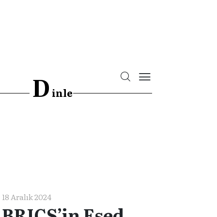
D
inle
18 Aralık 2024
BRICS’in Esed