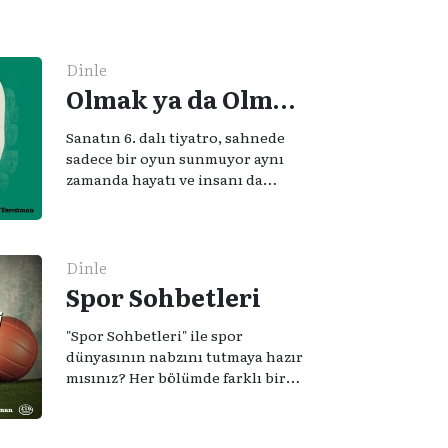
Dinle
Olmak ya da Olmamak - Tiyatro, Hayat ve İnsan
Sanatın 6. dalı tiyatro, sahnede
sadece bir oyun sunmuyor aynı
zamanda hayatı ve insanı da
anlatıyor. Dünyaca ünlü yazar
William Sheakspeare’nin “Olmak
ya da olmamak, işte bütün mesele
bu” sözünden ilham aldığımız
Dinle
podcast serimizde; tiyatroyu,
Spor Sohbetleri
alanının uzman isimleriyle
konuşuyoruz..
"Spor Sohbetleri" ile spor
dünyasının nabzını tutmaya hazır
mısınız? Her bölümde farklı bir
konuyu ele alarak, sporun
tarihini, kültürünü ve güncel
olaylarını mercek altına alıyoruz.