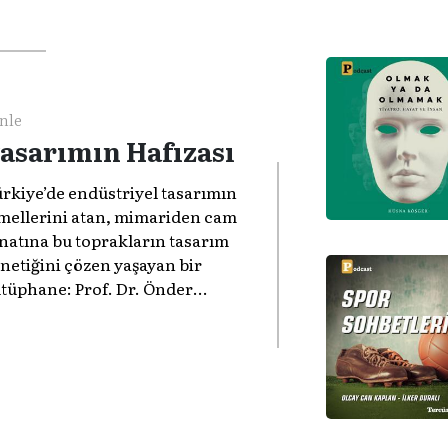
nle
asarımın Hafızası
rkiye’de endüstriyel tasarımın
mellerini atan, mimariden cam
natına bu toprakların tasarım
netiğini çözen yaşayan bir
tüphane: Prof. Dr. Önder
çükerman. ​Tasarımın nesneleri
killendirmenin ötesinde bir
deniyet ve hafıza meselesi
duğunu gösteren bu arşive hoş
ldiniz.