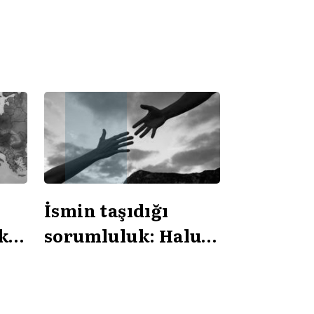
İsmin taşıdığı
k
sorumluluk: Haluk
ı?
olmak