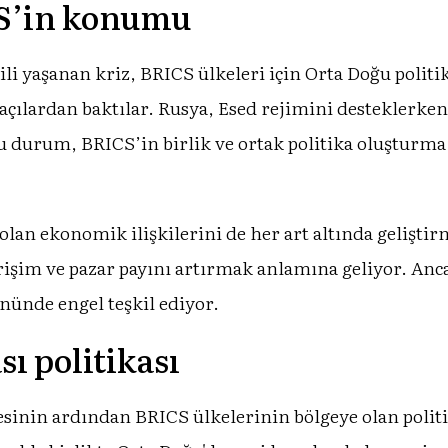
CS’in konumu
gili yaşanan kriz, BRICS ülkeleri için Orta Doğu poli
 açılardan baktılar. Rusya, Esed rejimini desteklerke
. Bu durum, BRICS’in birlik ve ortak politika oluştur
olan ekonomik ilişkilerini de her art altında geliştir
işim ve pazar payını artırmak anlamına geliyor. Ancak
nünde engel teşkil ediyor.
ı politikası
inin ardından BRICS ülkelerinin bölgeye olan politik