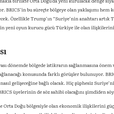
lmakla birlikte Orta Doğu'da yeni kurulacak denge siya
. BRICS’in bu süreçte bölgeye olan yaklaşımı hem ke
ecek. Özellikle Trump’ın “Suriye’nin anahtarı artık 
in yeni oyun kurucu gücü Türkiye ile olan ilişkileri
sı
rası dönemde bölgede istikrarın sağlanmasına önem ve
 sağlanacağı konusunda farklı görüşler bulunuyor. BRI
n nasıl gelişeceğine bağlı olacak. Hiç şüphesiz Suriye’n
RICS üyelerinin de söz sahibi olacağını şimdiden söyl
 Orta Doğu bölgesiyle olan ekonomik ilişkilerini gü