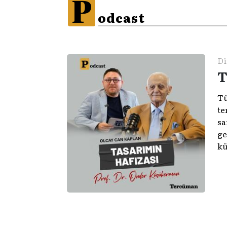
P
odcast
Di
T
Tü
te
sa
ge
kü
Kü
şe
me
ol
ge