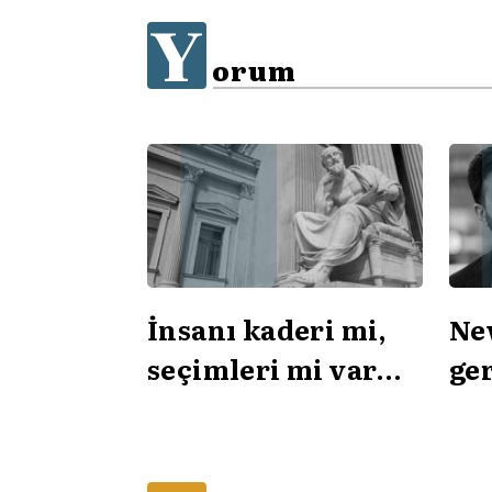
Y
orum
İnsanı kaderi mi,
Ne
seçimleri mi var
ge
eder?
ar