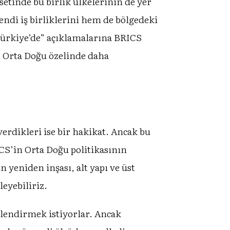
setinde bu birlik ülkelerinin de yer
ndi iş birliklerini hem de bölgedeki
Türkiye’de” açıklamalarına BRICS
ni Orta Doğu özelinde daha
rdikleri ise bir hakikat. Ancak bu
CS’in Orta Doğu politikasının
in yeniden inşası, alt yapı ve üst
eyebiliriz.
çlendirmek istiyorlar. Ancak