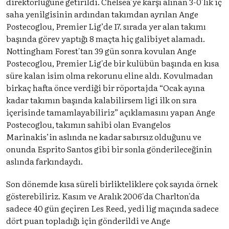
direktörlüğüne getirildi. Chelsea'ye karşı alınan 3-0'lık iç
saha yenilgisinin ardından takımdan ayrılan Ange
Postecoglou, Premier Lig’de 17. sırada yer alan takımı
başında görev yaptığı 8 maçta hiç galibiyet alamadı.
Nottingham Forest'tan 39 gün sonra kovulan Ange
Postecoglou, Premier Lig'de bir kulübün başında en kısa
süre kalan isim olma rekorunu eline aldı. Kovulmadan
birkaç hafta önce verdiği bir röportajda “Ocak ayına
kadar takımın başında kalabilirsem ligi ilk on sıra
içerisinde tamamlayabiliriz” açıklamasını yapan Ange
Postecoglou, takımın sahibi olan Evangelos
Marinakis’in aslında ne kadar sabırsız olduğunu ve
onunda Esprito Santos gibi bir sonla gönderileceğinin
aslında farkındaydı.
Son dönemde kısa süreli birlikteliklere çok sayıda örnek
gösterebiliriz. Kasım ve Aralık 2006'da Charlton'da
sadece 40 gün geçiren Les Reed, yedi lig maçında sadece
dört puan topladığı için gönderildi ve Ange