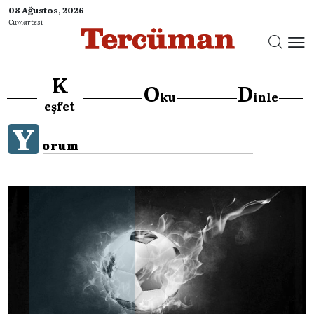
08 Ağustos, 2026
Cumartesi
K
O
D
ku
inle
eşfet
Y
orum