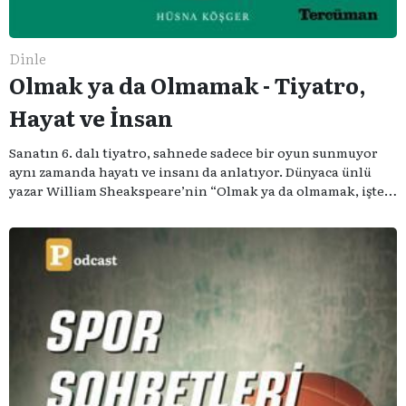
Dinle
Olmak ya da Olmamak - Tiyatro,
Hayat ve İnsan
Sanatın 6. dalı tiyatro, sahnede sadece bir oyun sunmuyor
aynı zamanda hayatı ve insanı da anlatıyor. Dünyaca ünlü
yazar William Sheakspeare’nin “Olmak ya da olmamak, işte
bütün mesele bu” sözünden ilham aldığımız podcast
serimizde; tiyatroyu, alanının uzman isimleriyle
konuşuyoruz..