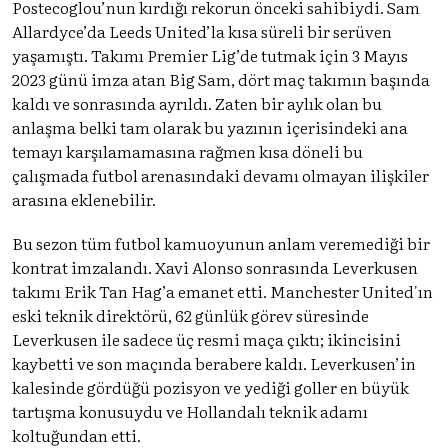
Postecoglou’nun kırdığı rekorun önceki sahibiydi. Sam
Allardyce’da Leeds United’la kısa süreli bir serüven
yaşamıştı. Takımı Premier Lig’de tutmak için 3 Mayıs
2023 günü imza atan Big Sam, dört maç takımın başında
kaldı ve sonrasında ayrıldı. Zaten bir aylık olan bu
anlaşma belki tam olarak bu yazının içerisindeki ana
temayı karşılamamasına rağmen kısa döneli bu
çalışmada futbol arenasındaki devamı olmayan ilişkiler
arasına eklenebilir.
Bu sezon tüm futbol kamuoyunun anlam veremediği bir
kontrat imzalandı. Xavi Alonso sonrasında Leverkusen
takımı Erik Tan Hag’a emanet etti. Manchester United'ın
eski teknik direktörü, 62 günlük görev süresinde
Leverkusen ile sadece üç resmi maça çıktı; ikincisini
kaybetti ve son maçında berabere kaldı. Leverkusen’in
kalesinde gördüğü pozisyon ve yediği goller en büyük
tartışma konusuydu ve Hollandalı teknik adamı
koltuğundan etti.