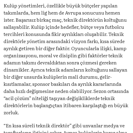
Kulüp yönetimleri, özellikle büyük bütçeler yapılan
takımlarda, hem lig hem de Avrupa sonucunu hemen
ister. Başarısız birkaç maç, teknik direktörün koltuğunu
sallayabilir. Kulüp içinde hedefler, bütçe veya futbolcu
tercihleri konusunda fikir ayrılıkları oluşabilir. Teknik
direktörle yönetim arasındaki vizyon farkı, kısa sürede
ayrılık getiren bir diğer faktör. Oyuncularla ilişki, kamp
organizasyonu, moral ve disiplin gibi faktörler teknik
adamın takımı devraldıktan sonra çözmesi gereken
dinamikler. Ayrıca teknik adamların koltuğunu sallayan
bir diğer unsurda kulüplerin mali durumu, gelir-
kısıtlamalar, sponsor baskıları da ayrılık kararlarında
daha hızlı değişmesine neden olabiliyor. Sezon ortasında
“acil çözüm” niteliği taşıyan değişikliklerde teknik
direktörlerin başlangıçtan itibaren karşılaştığı en büyük
zorluk.
“En kısa süreli teknik direktör” gibi unvanlar medya ve
taraftarların ilgisini çeker. Ayrıca kulüplerin karar alma