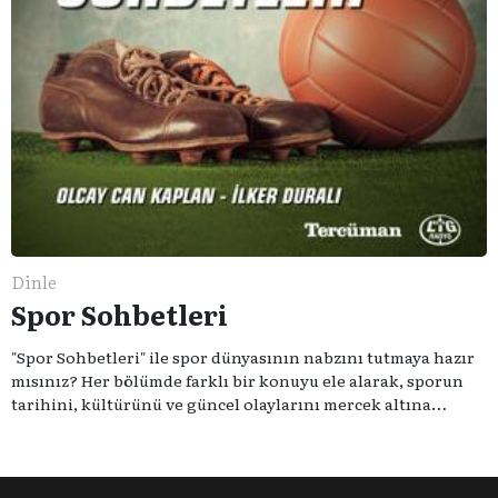
Dinle
Spor Sohbetleri
"Spor Sohbetleri" ile spor dünyasının nabzını tutmaya hazır
mısınız? Her bölümde farklı bir konuyu ele alarak, sporun
tarihini, kültürünü ve güncel olaylarını mercek altına
alıyoruz. Taktik teknikten ziyade sporun toplumsal
etkilerini masaya yatıyoruz. Eğer siz de sporun sadece spor
olmadığına inananlardansanız "Spor Sohbetleri" tam size
göre.