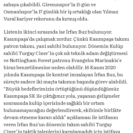
sahaya çıkabildi. Giresunspor’la 15 gün ve
Osmanlıspor’la 17 günlük bir iş ortaklığı olan Yılmaz
Vural kariyer rekorunu da kırmış oldu.
Listenin ikinci sırasında ise İrfan Buz bulunuyor.
Kasımpaşa’da çalışmak zordur. Çünkü Kasımpaşa takımı
patron takımı, yani sahibi bulunuyor. Dönemin Kulüp
sahibi Turgay Ciner’in çok sık teknik adam değiştirmesi
ve Nottingham Forest patronu Evangelos Marinakis’e
biraz benzetilmesine neden olabilir. 16 Kasım 2020
yılında Kasımpaşa ile kontrat imzalayan İrfan Buz, bu
süreçte sadece iki maçta takımın başında görev alabildi.
“Büyük hedeflerimizin örtüştüğünü düşündüğümüz
Kasımpaşa SK ile çıktığımız yola, yaşanan gelişmeler
sonrasında kulüp içerisinde sağlıklı bir ortam
bulunamayacağını değerlendirerek, ekibimle birlikte
devam etmeme kararı aldık” açıklaması ile istifasını
veren İrfan Buz’un dönemin takım sahibi Turgay
Ciner’in taktik taleplerini karşılamadığı için istifaya