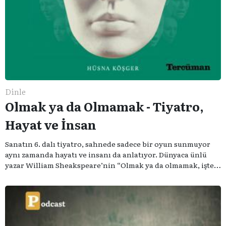
Dinle
Olmak ya da Olmamak - Tiyatro,
Hayat ve İnsan
Sanatın 6. dalı tiyatro, sahnede sadece bir oyun sunmuyor
aynı zamanda hayatı ve insanı da anlatıyor. Dünyaca ünlü
yazar William Sheakspeare’nin “Olmak ya da olmamak, işte
bütün mesele bu” sözünden ilham aldığımız podcast
serimizde; tiyatroyu, alanının uzman isimleriyle
konuşuyoruz..