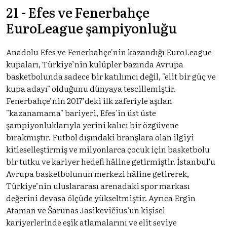
21 - Efes ve Fenerbahçe
EuroLeague şampiyonluğu
Anadolu Efes ve Fenerbahçe'nin kazandığı EuroLeague
kupaları, Türkiye’nin kulüpler bazında Avrupa
basketbolunda sadece bir katılımcı değil, "elit bir güç ve
kupa adayı" olduğunu dünyaya tescillemiştir.
Fenerbahçe’nin 2017’deki ilk zaferiyle aşılan
"kazanamama" bariyeri, Efes'in üst üste
şampiyonluklarıyla yerini kalıcı bir özgüvene
bırakmıştır. Futbol dışındaki branşlara olan ilgiyi
kitleselleştirmiş ve milyonlarca çocuk için basketbolu
bir tutku ve kariyer hedefi hâline getirmiştir. İstanbul’u
Avrupa basketbolunun merkezi hâline getirerek,
Türkiye’nin uluslararası arenadaki spor markası
değerini devasa ölçüde yükseltmiştir. Ayrıca Ergin
Ataman ve Šarūnas Jasikevičius’un kişisel
kariyerlerinde eşik atlamalarını ve elit seviye