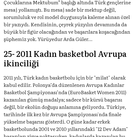
Çocuklarına Mektubum” başlığı altında Türk gençlerine
mesaj yollamıştı. Bu mesaj sade bir mektup değil,
sorumluluk ve rol model duygusuyla kaleme alınan özel
bir yazıydı. Kendisinin, çeyrek yüzyılın devamında da
büyük bir figür olacağından ve başarılara koşacağından
şüphemiz yok. Yürüyedur Arda Güler…
25- 2011 Kadın basketbol Avrupa
ikinciliği
2011 yılı, Türk kadın basketbolu için bir "milat" olarak
kabul edilir. Polonya’da düzenlenen Avrupa Kadınlar
Basketbol Şampiyonası’nda (EuroBasket Women 2011)
kazanılan gümüş madalya; sadece bir kürsü başarısı
değil, bir ekolün doğuşu anlamına geliyordu. Türkiye,
tarihinde ilk kez bir Avrupa Şampiyonası'nda finale
yükselme başarısı gösterdi. O güne kadar erkek
basketbolunda 2001 ve 2010 yıllarındaki "12 Dev Adam"
başarıları zirve noktasıyken, kadınlarda kazanılan bu