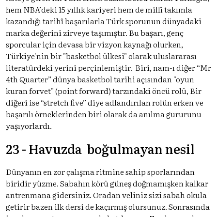
hem NBA’deki 15 yıllık kariyeri hem de millî takımla
kazandığı tarihî başarılarla Türk sporunun dünyadaki
marka değerini zirveye taşımıştır. Bu başarı, genç
sporcular için devasa bir vizyon kaynağı olurken,
Türkiye'nin bir "basketbol ülkesi" olarak uluslararası
literatürdeki yerini perçinlemiştir. Biri, nam-ı diğer “Mr
4th Quarter” dünya basketbol tarihi açısından "oyun
kuran forvet" (point forward) tarzındaki öncü rolü, Bir
diğeri ise “stretch five” diye adlandırılan rolün erken ve
başarılı örneklerinden biri olarak da anılma gururunu
yaşıyorlardı.
23 - Havuzda boğulmayan nesil
Dünyanın en zor çalışma ritmine sahip sporlarından
biridir yüzme. Sabahın körü güneş doğmamışken kalkar
antrenmana gidersiniz. Oradan veliniz sizi sabah okula
getirir bazen ilk dersi de kaçırmış olursunuz. Sonrasında