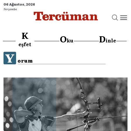
06 Ağustos, 2026
Perşembe
K
O
D
ku
inle
eşfet
Y
orum