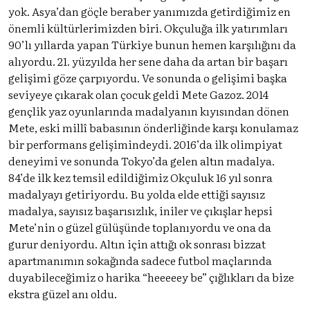
yok. Asya’dan göçle beraber yanımızda getirdiğimiz en
önemli kültürlerimizden biri. Okçuluğa ilk yatırımları
90’lı yıllarda yapan Türkiye bunun hemen karşılığını da
alıyordu. 21. yüzyılda her sene daha da artan bir başarı
gelişimi göze çarpıyordu. Ve sonunda o gelişimi başka
seviyeye çıkarak olan çocuk geldi Mete Gazoz. 2014
gençlik yaz oyunlarında madalyanın kıyısından dönen
Mete, eski millî babasının önderliğinde karşı konulamaz
bir performans gelişimindeydi. 2016’da ilk olimpiyat
deneyimi ve sonunda Tokyo’da gelen altın madalya.
84’de ilk kez temsil edildiğimiz Okçuluk 16 yıl sonra
madalyayı getiriyordu. Bu yolda elde ettiği sayısız
madalya, sayısız başarısızlık, iniler ve çıkışlar hepsi
Mete’nin o güzel gülüşünde toplanıyordu ve ona da
gurur deniyordu. Altın için attığı ok sonrası bizzat
apartmanımın sokağında sadece futbol maçlarında
duyabileceğimiz o harika “heeeeey be” çığlıkları da bize
ekstra güzel anı oldu.