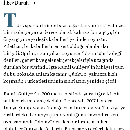
İlker Duralı
T
ürk spor tarihinde bazı başarılar vardır ki yalnızca
bir madalya ya da derece olarak kalmaz; bir algıyı, bir
önyargıyı ve yerleşik kabulleri yerinden oynatır.
Atletizm, bu kabullerin en sert olduğu alanlardan
biriydi. Sprint, uzun yıllar boyunca “bizim işimiz değil”
denilen, genetik ve gelenek gerekçeleriyle uzağında
durulan bir vitrindi. İşte Ramil Guliyev’in hikâyesi tam
da bu noktada anlam kazanır. Çünkü o, yalnızca hızlı
koşmadı; Türk atletizminin sınırlarını yeniden çizdi.
Ramil Guliyev’in 200 metre pistinde yarattığı etki, bir
anlık parlamadan çok daha fazlasıydı. 2017 Londra
Dünya Şampiyonası’nda gelen altın madalya, Türkiye’ye
pistlerdeki ilk dünya şampiyonluğunu kazandırırken,
aynı zamanda “olmaz” denilen bir branşta kalıcı
olabileceğimizi de gösterdi. Bu başarıyı değerli kılan şey,