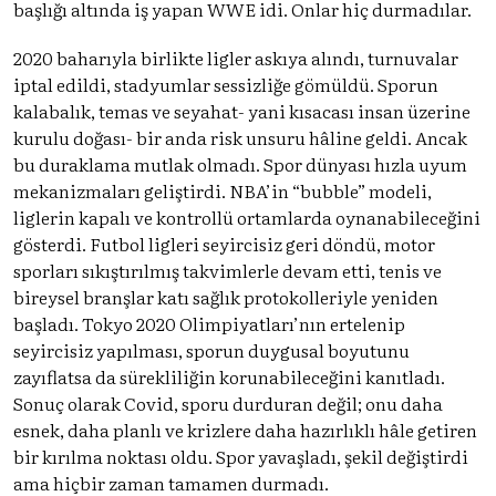
başlığı altında iş yapan WWE idi. Onlar hiç durmadılar.
2020 baharıyla birlikte ligler askıya alındı, turnuvalar
iptal edildi, stadyumlar sessizliğe gömüldü. Sporun
kalabalık, temas ve seyahat- yani kısacası insan üzerine
kurulu doğası- bir anda risk unsuru hâline geldi. Ancak
bu duraklama mutlak olmadı. Spor dünyası hızla uyum
mekanizmaları geliştirdi. NBA’in “bubble” modeli,
liglerin kapalı ve kontrollü ortamlarda oynanabileceğini
gösterdi. Futbol ligleri seyircisiz geri döndü, motor
sporları sıkıştırılmış takvimlerle devam etti, tenis ve
bireysel branşlar katı sağlık protokolleriyle yeniden
başladı. Tokyo 2020 Olimpiyatları’nın ertelenip
seyircisiz yapılması, sporun duygusal boyutunu
zayıflatsa da sürekliliğin korunabileceğini kanıtladı.
Sonuç olarak Covid, sporu durduran değil; onu daha
esnek, daha planlı ve krizlere daha hazırlıklı hâle getiren
bir kırılma noktası oldu. Spor yavaşladı, şekil değiştirdi
ama hiçbir zaman tamamen durmadı.