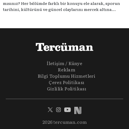
mısınız? Her bölümde farklı bir konuyu ele alarak, sporun
tarihini, kültürünü ve güncel olaylarını mercek altına
alıyoruz. Taktik teknikten ziyade sporun toplumsal
etkilerini masaya yatıyoruz. Eğer siz de sporun sadece spor
olmadığına inananlardansanız "Spor Sohbetleri" tam size
göre.
İletişim / Künye
Reklam
Bilgi Toplumu Hizmetleri
Çerez Politikası
Gizlilik Politikası
2026 tercuman.com