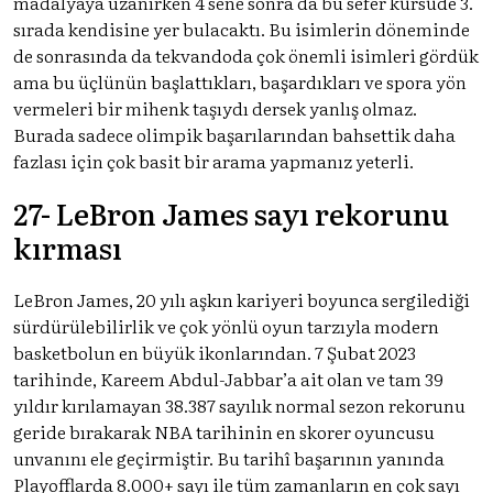
madalyaya uzanırken 4 sene sonra da bu sefer kürsüde 3.
sırada kendisine yer bulacaktı. Bu isimlerin döneminde
de sonrasında da tekvandoda çok önemli isimleri gördük
ama bu üçlünün başlattıkları, başardıkları ve spora yön
vermeleri bir mihenk taşıydı dersek yanlış olmaz.
Burada sadece olimpik başarılarından bahsettik daha
fazlası için çok basit bir arama yapmanız yeterli.
27- LeBron James sayı rekorunu
kırması
LeBron James, 20 yılı aşkın kariyeri boyunca sergilediği
sürdürülebilirlik ve çok yönlü oyun tarzıyla modern
basketbolun en büyük ikonlarından. 7 Şubat 2023
tarihinde, Kareem Abdul-Jabbar’a ait olan ve tam 39
yıldır kırılamayan 38.387 sayılık normal sezon rekorunu
geride bırakarak NBA tarihinin en skorer oyuncusu
unvanını ele geçirmiştir. Bu tarihî başarının yanında
Playofflarda 8.000+ sayı ile tüm zamanların en çok sayı