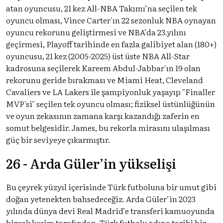
atan oyuncusu, 21 kez All-NBA Takımı’na seçilen tek
oyuncu olması, Vince Carter'ın 22 sezonluk NBA oynayan
oyuncu rekorunu geliştirmesi ve NBA’da 23.yılını
geçirmesi, Playoff tarihinde en fazla galibiyet alan (180+)
oyuncusu, 21 kez (2005-2025) üst üste NBA All-Star
kadrosuna seçilerek Kareem Abdul-Jabbar'ın 19 olan
rekorunu geride bırakması ve Miami Heat, Cleveland
Cavaliers ve LA Lakers ile şampiyonluk yaşayıp "Finaller
MVP'si" seçilen tek oyuncu olması; fiziksel üstünlüğünün
ve oyun zekasının zamana karşı kazandığı zaferin en
somut belgesidir. James, bu rekorla mirasını ulaşılması
güç bir seviyeye çıkarmıştır.
26 - Arda Güler’in yükselişi
Bu çeyrek yüzyıl içerisinde Türk futboluna bir umut gibi
doğan yetenekten bahsedeceğiz. Arda Güler’in 2023
yılında dünya devi Real Madrid’e transferi kamuoyunda
birçok kesim tarafından, Türk futbolu adına tarihî bir