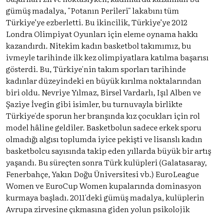
gümüş madalya, "Potanın Perileri" lakabını tüm
Türkiye’ye ezberletti. Bu ikincilik, Türkiye’ye 2012
Londra Olimpiyat Oyunları için eleme oynama hakkı
kazandırdı. Nitekim kadın basketbol takımımız, bu
ivmeyle tarihinde ilk kez olimpiyatlara katılma başarısı
gösterdi. Bu, Türkiye'nin takım sporları tarihinde
kadınlar düzeyindeki en büyük kırılma noktalarından
biri oldu. Nevriye Yılmaz, Birsel Vardarlı, Işıl Alben ve
Şaziye İvegin gibi isimler, bu turnuvayla birlikte
Türkiye'de sporun her branşında kız çocukları için rol
model hâline geldiler. Basketbolun sadece erkek sporu
olmadığı algısı toplumda iyice pekişti ve lisanslı kadın
basketbolcu sayısında takip eden yıllarda büyük bir artış
yaşandı. Bu süreçten sonra Türk kulüpleri (Galatasaray,
Fenerbahçe, Yakın Doğu Üniversitesi vb.) EuroLeague
Women ve EuroCup Women kupalarında dominasyon
kurmaya başladı. 2011'deki gümüş madalya, kulüplerin
Avrupa zirvesine çıkmasına giden yolun psikolojik