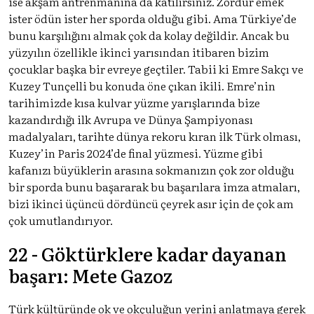
ise akşam antrenmanına da katılırsınız. Zordur emek
ister ödün ister her sporda olduğu gibi. Ama Türkiye’de
bunu karşılığını almak çok da kolay değildir. Ancak bu
yüzyılın özellikle ikinci yarısından itibaren bizim
çocuklar başka bir evreye geçtiler. Tabii ki Emre Sakçı ve
Kuzey Tunçelli bu konuda öne çıkan ikili. Emre’nin
tarihimizde kısa kulvar yüzme yarışlarında bize
kazandırdığı ilk Avrupa ve Dünya Şampiyonası
madalyaları, tarihte dünya rekoru kıran ilk Türk olması,
Kuzey’in Paris 2024’de final yüzmesi. Yüzme gibi
kafanızı büyüklerin arasına sokmanızın çok zor olduğu
bir sporda bunu başararak bu başarılara imza atmaları,
bizi ikinci üçüncü dördüncü çeyrek asır için de çok am
çok umutlandırıyor.
22 - Göktürklere kadar dayanan
başarı: Mete Gazoz
Türk kültüründe ok ve okçuluğun yerini anlatmaya gerek