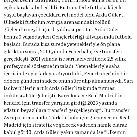
eşik olarak kabul edildi. Bu transferle futbola küçük
yaşta başlayan çocuklara rol model oldu Arda Güler…
Ülkedeki futbolun Avrupa arenasındaki rolünü
güçlendirmeyi başardı yıldız süperstar. Arda Güler
henüz 9 yaşındayken Gençlerbirliği altyapısında futbola
başladı. Burada kısa sürede yetenekleriyle ön plana
çıktıktan sonra, 2019 yılında Fenerbahçe’ye transferi
gerçekleşti. 2021 yılında ise sarı lacivertlilerle 2,5 yıllık
profesyonel sözleşme imzaladı. Yetenekleriyle saha
içerisinde öyle fark yaratıyordu ki, Fenerbahçe’nin bir
dönem gündemi sadece onun süre alıp almamasıydı. Sarı
lacivertlilerin artık Arda Güler’i takımda tutması
imkânsız hâle gelmişti. Barcelona ve Real Madrid’in
kendisi için transfer yarışına girdiği 2023 yazında
eflatun beyazlılara transferi gerçekleşmişti. Bu transfer
Avrupa arenasında, Türk futbolu için gurur verici, Real
Madrid için stratejik ve gelecek vadeden hamle olarak
kabul gördü. Arda Güler, yakın zamanda ise “Ülkemin