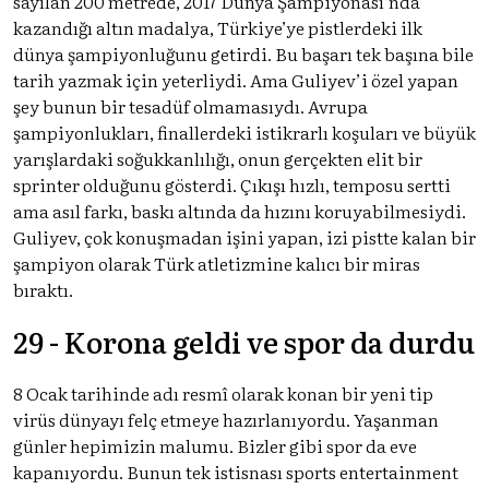
sayılan 200 metrede, 2017 Dünya Şampiyonası’nda
kazandığı altın madalya, Türkiye’ye pistlerdeki ilk
dünya şampiyonluğunu getirdi. Bu başarı tek başına bile
tarih yazmak için yeterliydi. Ama Guliyev’i özel yapan
şey bunun bir tesadüf olmamasıydı. Avrupa
şampiyonlukları, finallerdeki istikrarlı koşuları ve büyük
yarışlardaki soğukkanlılığı, onun gerçekten elit bir
sprinter olduğunu gösterdi. Çıkışı hızlı, temposu sertti
ama asıl farkı, baskı altında da hızını koruyabilmesiydi.
Guliyev, çok konuşmadan işini yapan, izi pistte kalan bir
şampiyon olarak Türk atletizmine kalıcı bir miras
bıraktı.
29 - Korona geldi ve spor da durdu
8 Ocak tarihinde adı resmî olarak konan bir yeni tip
virüs dünyayı felç etmeye hazırlanıyordu. Yaşanman
günler hepimizin malumu. Bizler gibi spor da eve
kapanıyordu. Bunun tek istisnası sports entertainment