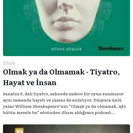
Dinle
Olmak ya da Olmamak - Tiyatro,
Hayat ve İnsan
Sanatın 6. dalı tiyatro, sahnede sadece bir oyun sunmuyor
aynı zamanda hayatı ve insanı da anlatıyor. Dünyaca ünlü
yazar William Sheakspeare’nin “Olmak ya da olmamak, işte
bütün mesele bu” sözünden ilham aldığımız podcast
serimizde; tiyatroyu, alanının uzman isimleriyle
konuşuyoruz..