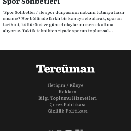
Spor Sohbetleri
"Spor Sohbetleri" ile spor dünyasının nabzını tutmaya hazır
mısınız? Her bölümde farklı bir konuyu ele alarak, sporun
tarihini, kültürünü ve güncel olaylarını mercek altına
alıyoruz. Taktik teknikten ziyade sporun toplumsal
etkilerini masaya yatıyoruz. Eğer siz de sporun sadece spor
olmadığına inananlardansanız "Spor Sohbetleri" tam size
göre.
İletişim / Künye
Reklam
Bilgi Toplumu Hizmetleri
Çerez Politikası
Gizlilik Politikası