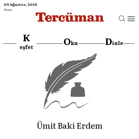
09 Ağustos, 2026
Pazar
K
O
D
ku
inle
eşfet
Ümit Baki Erdem