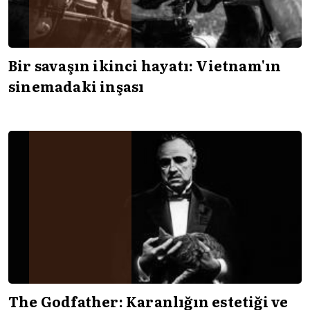
Bir savaşın ikinci hayatı: Vietnam'ın
sinemadaki inşası
The Godfather: Karanlığın estetiği ve