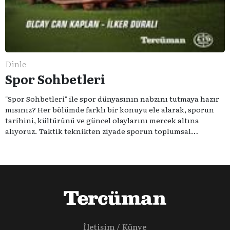
Dinle
Spor Sohbetleri
"Spor Sohbetleri" ile spor dünyasının nabzını tutmaya hazır
mısınız? Her bölümde farklı bir konuyu ele alarak, sporun
tarihini, kültürünü ve güncel olaylarını mercek altına
alıyoruz. Taktik teknikten ziyade sporun toplumsal
etkilerini masaya yatıyoruz. Eğer siz de sporun sadece spor
olmadığına inananlardansanız "Spor Sohbetleri" tam size
göre.
İletişim / Künye