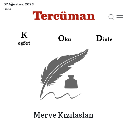
07 Ağustos, 2026
Cuma
K
O
D
ku
inle
eşfet
Merve Kızılaslan