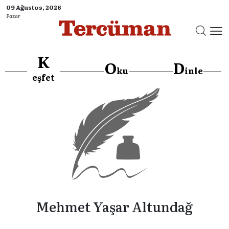
09 Ağustos, 2026
Pazar
K
O
D
ku
inle
eşfet
Mehmet Yaşar Altundağ