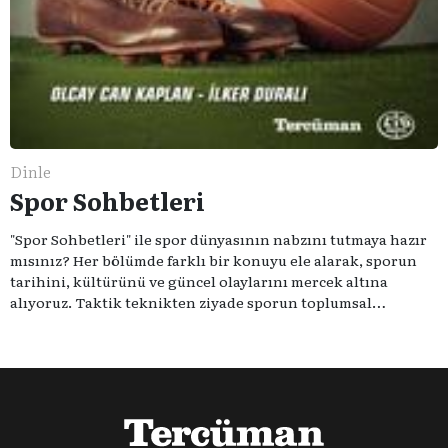
Dinle
Spor Sohbetleri
"Spor Sohbetleri" ile spor dünyasının nabzını tutmaya hazır
mısınız? Her bölümde farklı bir konuyu ele alarak, sporun
tarihini, kültürünü ve güncel olaylarını mercek altına
alıyoruz. Taktik teknikten ziyade sporun toplumsal
etkilerini masaya yatıyoruz. Eğer siz de sporun sadece spor
olmadığına inananlardansanız "Spor Sohbetleri" tam size
göre.