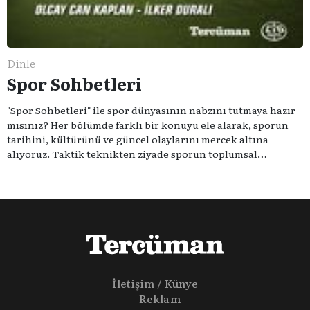
Dinle
Spor Sohbetleri
"Spor Sohbetleri" ile spor dünyasının nabzını tutmaya hazır
mısınız? Her bölümde farklı bir konuyu ele alarak, sporun
tarihini, kültürünü ve güncel olaylarını mercek altına
alıyoruz. Taktik teknikten ziyade sporun toplumsal
etkilerini masaya yatıyoruz. Eğer siz de sporun sadece spor
olmadığına inananlardansanız "Spor Sohbetleri" tam size
göre.
İletişim / Künye
Reklam