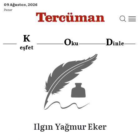
09 Ağustos, 2026
Pazar
K
O
D
ku
inle
eşfet
Ilgın Yağmur Eker