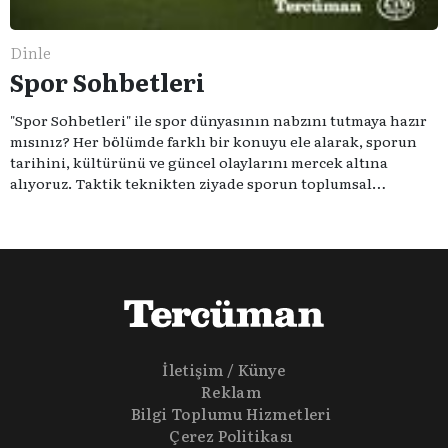
Dinle
Spor Sohbetleri
"Spor Sohbetleri" ile spor dünyasının nabzını tutmaya hazır
mısınız? Her bölümde farklı bir konuyu ele alarak, sporun
tarihini, kültürünü ve güncel olaylarını mercek altına
alıyoruz. Taktik teknikten ziyade sporun toplumsal
etkilerini masaya yatıyoruz. Eğer siz de sporun sadece spor
olmadığına inananlardansanız "Spor Sohbetleri" tam size
göre.
İletişim / Künye
Reklam
Bilgi Toplumu Hizmetleri
Çerez Politikası