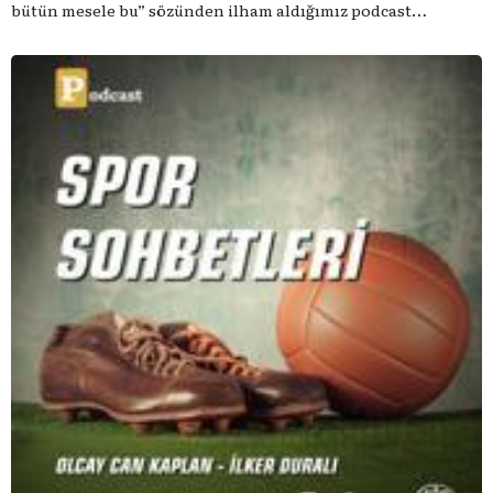
bütün mesele bu” sözünden ilham aldığımız podcast
serimizde; tiyatroyu, alanının uzman isimleriyle
konuşuyoruz..