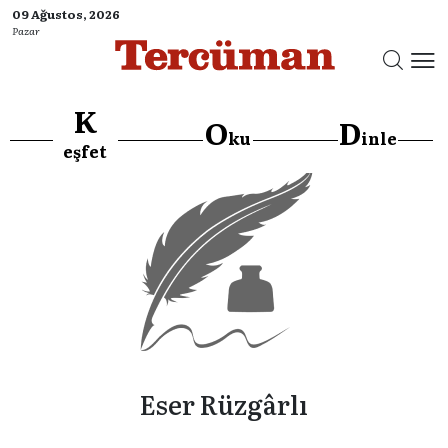
09 Ağustos, 2026
Pazar
K
O
D
ku
inle
eşfet
Eser Rüzgârlı