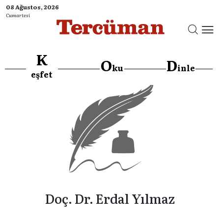
08 Ağustos, 2026
Cumartesi
K
O
D
ku
inle
eşfet
Doç. Dr. Erdal Yılmaz