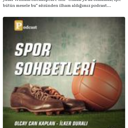
bütün mesele bu” sözünden ilham aldığımız podcast
serimizde; tiyatroyu, alanının uzman isimleriyle
konuşuyoruz..