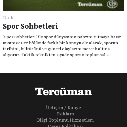
Dinle
Spor Sohbetleri
"Spor Sohbetleri" ile spor dünyasının nabzını tutmaya hazır
mısınız? Her bölümde farklı bir konuyu ele alarak, sporun
tarihini, kültürünü ve güncel olaylarını mercek altına
alıyoruz. Taktik teknikten ziyade sporun toplumsal
etkilerini masaya yatıyoruz. Eğer siz de sporun sadece spor
olmadığına inananlardansanız "Spor Sohbetleri" tam size
göre.
İletişim / Künye
Reklam
Bilgi Toplumu Hizmetleri
Çerez Politikası