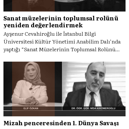
Sanat müzelerinin toplumsal rolünü
yeniden değerlendirmek
Ayşenur Cevahiroğlu ile İstanbul Bilgi
Üniversitesi Kültür Yönetimi Anabilim Dalı’nda
yaptığı “Sanat Müzelerinin Toplumsal Rolünü
Yeniden Değerlendirmek: İstanbul'daki Modern
ve Çağdaş Sanat Müzelerinin Görme Engelli
Ziyaretçilere Yönelik Eğitimlerinin Analizi” adlı
yüksek lisans tezini konuştuk.
Mizah penceresinden 1. Dünya Savaşı