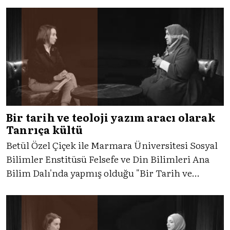
hakkında konuştuk.
Bir tarih ve teoloji yazım aracı olarak
Tanrıça kültü
Betül Özel Çiçek ile Marmara Üniversitesi Sosyal
Bilimler Enstitüsü Felsefe ve Din Bilimleri Ana
Bilim Dalı'nda yapmış olduğu "Bir Tarih ve
Teoloji Yazım Aracı Olarak Tanrıça Kültü" adlı
doktora çalışmasını konuştuk.