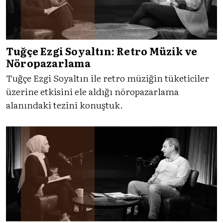
Tuğçe Ezgi Soyaltın: Retro Müzik ve
Nöropazarlama
Tuğçe Ezgi Soyaltın ile retro müziğin tüketiciler
üzerine etkisini ele aldığı nöropazarlama
alanındaki tezini konuştuk.