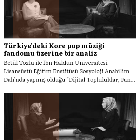
Türkiye'deki Kore pop müziği
fandomu üzerine bir analiz
Betül Tozlu ile İbn Haldun Üniversitesi
Lisansüstü Eğitim Enstitüsü Sosyoloji Anabilim
Dalı'nda yapmış olduğu "Dijital Topluluklar, Fan
Alanları ve Cinsiyetlendirilmiş Duygular:
Türkiye'deki Kore Pop Müziği Fandomu Üzerine
Bir Analiz" adlı yüksek lisans tezini konuştuk.