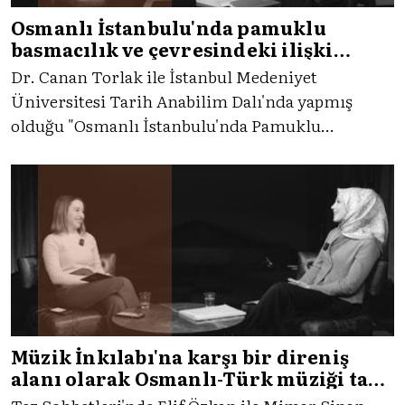
Osmanlı İstanbulu'nda pamuklu
basmacılık ve çevresindeki ilişki
ağları
Dr. Canan Torlak ile İstanbul Medeniyet
Üniversitesi Tarih Anabilim Dalı'nda yapmış
olduğu "Osmanlı İstanbulu'nda Pamuklu
Basmacılık ve Çevresindeki İlişki Ağları" adlı
doktora tezini konuştuk.
Müzik İnkılabı'na karşı bir direniş
alanı olarak Osmanlı-Türk müziği taş
plakları