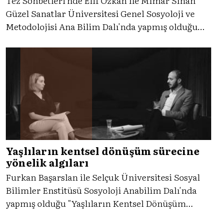
Tez Sohbetleri'nde Elif Özkan ile Mimar Sinan
Güzel Sanatlar Üniversitesi Genel Sosyoloji ve
Metodolojisi Ana Bilim Dalı'nda yapmış olduğu
"Müzik İnkılabı'na Karşı Bir Direniş Alanı olarak
Osmanlı-Türk Müziği Taş Plakları" adlı yüksek
lisans tezi hakkında konuştuk.
Yaşlıların kentsel dönüşüm sürecine
yönelik algıları
Furkan Başarslan ile Selçuk Üniversitesi Sosyal
Bilimler Enstitüsü Sosyoloji Anabilim Dalı'nda
yapmış olduğu "Yaşlıların Kentsel Dönüşüm
Sürecine Yönelik Algıları" adlı yüksek lisans tezi