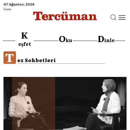
07 Ağustos, 2026
Cuma
K
O
D
ku
inle
eşfet
T
ez Sohbetleri