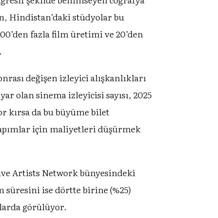
n, Hindistan’daki stüdyolar bu
800’den fazla film üretimi ve 20’den
.
ası değişen izleyici alışkanlıkları
ar olan sinema izleyicisi sayısı, 2025
kor kırsa da bu büyüme bilet
 yapımlar için maliyetleri düşürmek
tive Artists Network bünyesindeki
 süresini ise dörtte birine (%25)
mlarda görülüyor.