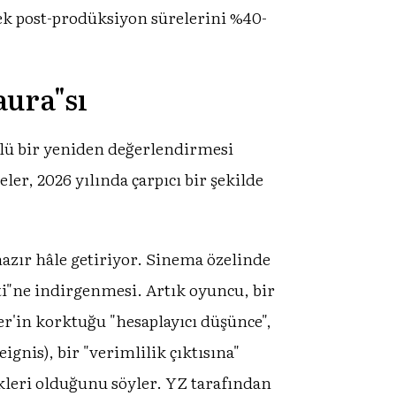
ek post-prodüksiyon sürelerini %40-
aura"sı
klü bir yeniden değerlendirmesi
ler, 2026 yılında çarpıcı bir şekilde
hazır hâle getiriyor. Sinema özelinde
ti"ne indirgenmesi. Artık oyuncu, bir
er'in korktuğu "hesaplayıcı düşünce",
ignis), bir "verimlilik çıktısına"
kleri olduğunu söyler. YZ tarafından