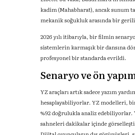
kadim (Mahabharat), ancak sunum tam
mekanik soğukluk arasında bir geril
2026 yılı itibarıyla, bir filmin sena
sistemlerin karmaşık bir dansına dönü
profesyonel bir standarda evrildi.
Senaryo ve ön yapım
YZ araçları artık sadece yazım yardı
hesaplayabiliyorlar. YZ modelleri, b
%92 doğrulukla analiz edebiliyorlar.
sahneleri dakikalar içinde görselleşti
Dijital oyuncuların dış görünüşleri, 