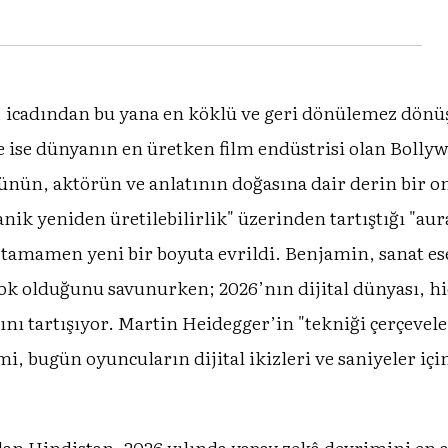
yla, icadından bu yana en köklü ve geri dönülemez dö
ise dünyanın en üretken film endüstrisi olan Bollyw
ünün, aktörün ve anlatının doğasına dair derin bir on
ik yeniden üretilebilirlik" üzerinden tartıştığı "au
 tamamen yeni bir boyuta evrildi. Benjamin, sanat es
ok olduğunu savunurken; 2026’nın dijital dünyası, hi
ğını tartışıyor. Martin Heidegger’in "tekniği çerçevele
i, bugün oyuncuların dijital ikizleri ve saniyeler içi
lan Hindistan, 2026 yılında yapay zekâ devrimini en 