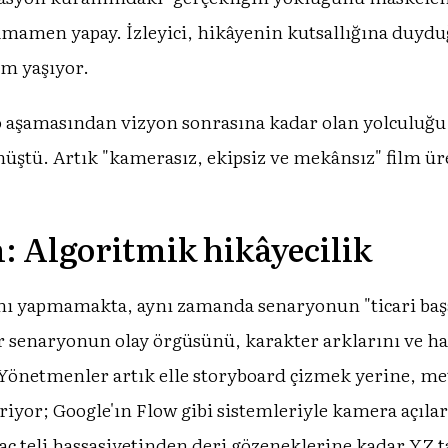
amen yapay. İzleyici, hikâyenin kutsallığına duyduğ
im yaşıyor.
ryo aşamasından vizyon sonrasına kadar olan yolculuğu,
ştü. Artık "kamerasız, ekipsiz ve mekânsız" film üre
: Algoritmik hikâyecilik
mı yapmamakta, aynı zamanda senaryonun "ticari başa
ir senaryonun olay örgüsünü, karakter arklarını ve ha
 Yönetmenler artık elle storyboard çizmek yerine, m
riyor; Google'ın Flow gibi sistemleriyle kamera açılar
saç teli hassasiyetinden deri gözeneklerine kadar YZ 