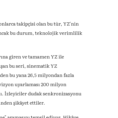
onlarca takipçisi olan bu tür, YZ'nin
 Ancak bu durum, teknolojik verimlilik
ayına giren ve tamamen YZ ile
şan bu seri, sinematik YZ
nden bu yana 26,5 milyondan fazla
elevizyon uyarlaması 200 milyon
ldı. İzleyiciler dudak senkronizasyonu
inden şikâyet ettiler.
e" aşamasını temsil ediyor. Hikâye