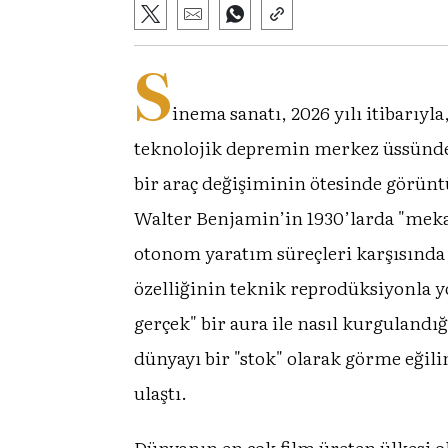
S
inema sanatı, 2026 yılı itibarı
teknolojik depremin merkez üssünde 
bir araç değişiminin ötesinde görünt
Walter Benjamin’in 1930’larda "mekan
otonom yaratım süreçleri karşısında
özelliğinin teknik reprodüksiyonla y
gerçek" bir aura ile nasıl kurgulandı
dünyayı bir "stok" olarak görme eğilim
ulaştı.
Dünyanın en çok film üreten ülkesi o