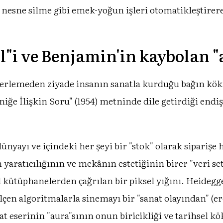
 nesne silme gibi emek-yoğun işleri otomatikleştirer
l"i ve Benjamin'in kaybolan "
ilerlemeden ziyade insanın sanatla kurduğu bağın kö
ğe İlişkin Soru" (1954) metninde dile getirdiği endişe
nyayı ve içindeki her şeyi bir "stok" olarak siparişe 
yaratıcılığının ve mekânın estetiğinin birer "veri se
al kütüphanelerden çağrılan bir piksel yığını. Heidegg
lçen algoritmalarla sinemayı bir "sanat olayından" (ere
 eserinin "aura"sının onun biricikliği ve tarihsel kö