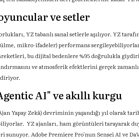
oyuncular ve setler
 zorlukları, YZ tabanlı sanal setlerle aşılıyor. YZ tara
gülme, mikro-ifadeler) performans sergileyebiliyorla
areketleri, bu dijital bedenlere %95 doğrulukla giydi
landırmasını ve atmosferik efektlerini gerçek zamanlı
diriyor.
gentic AI" ve akıllı kurgu
Ajan Yapay Zekâ) devriminin yaşandığı yıl olarak tari
iliyorlar. YZ ajanları, ham görüntüleri tarayarak duy
ri sunuyor. Adobe Premiere Pro'nun Sensei AI ve DaV