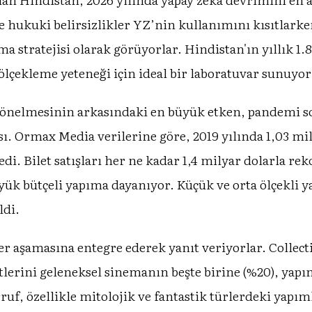
e hukuki belirsizlikler YZ’nin kullanımını kısıtlarke
a stratejisi olarak görüyorlar. Hindistan'ın yıllık 1.
n ölçekleme yeteneği için ideal bir laboratuvar sunuyor
önelmesinin arkasındaki en büyük etken, pandemi sonr
ı. Ormax Media verilerine göre, 2019 yılında 1,03 mily
di. Bilet satışları her ne kadar 1,4 milyar dolarla re
büyük bütçeli yapıma dayanıyor. Küçük ve orta ölçekli
ldi.
er aşamasına entegre ederek yanıt veriyorlar. Collec
tlerini geleneksel sinemanın beşte birine (%20), yapım
ruf, özellikle mitolojik ve fantastik türlerdeki yapı