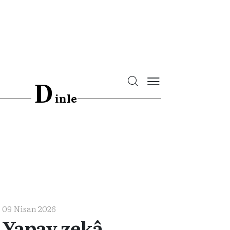
D
inle
09 Nisan 2026
Yapay zekâ