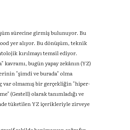
nüşüm sürecine girmiş bulunuyor. Bu
ood yer alıyor. Bu dönüşüm, teknik
tolojik kırılmayı temsil ediyor.
ra" kavramı, bugün yapay zekânın (YZ)
erinin "şimdi ve burada" olma
ç var olmamış bir gerçekliğin "hiper-
me" (Gestell) olarak tanımladığı ve
nde tüketilen YZ içerikleriyle zirveye
agresif şekilde benimseyen coğrafya