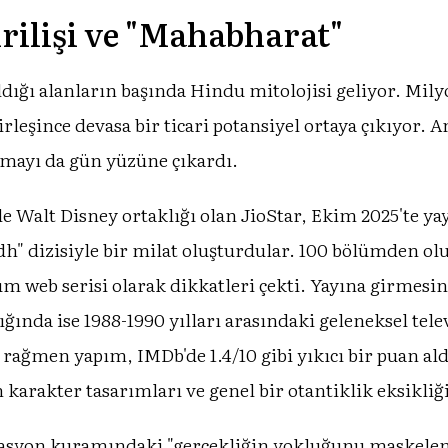
irilişi ve "Mahabharat"
ldığı alanların başında Hindu mitolojisi geliyor. Mily
rleşince devasa bir ticari potansiyel ortaya çıkıyor.
ışmayı da gün yüzüne çıkardı.
 Walt Disney ortaklığı olan JioStar, Ekim 2025'te y
" dizisiyle bir milat oluşturdular. 100 bölümden olu
m web serisi olarak dikkatleri çekti. Yayına girmesi
ldığında ise 1988-1990 yılları arasındaki geleneksel t
na rağmen yapım, IMDb'de 1.4/10 gibi yıkıcı bir puan a
n karakter tasarımları ve genel bir otantiklik eksikliğ
ülasyon kuramındaki "gerçekliğin yokluğunu maskelem