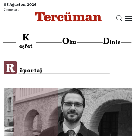
08 Ağustos, 2026
Cumartesi
K
O
D
ku
inle
}
eşfet
R
öportaj