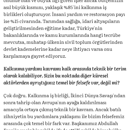
asıl büyük kısmını, yaklaşık %85'ini kalkınma iş
birlikleri oluşturuyor. İnsani yardım ve restorasyon payı
ise %15 civarında. Tarımdan sağlığa, idari altyapıların
geliştirilmesinden eğitime kadar, Türkiye'nin
bakanlıklarında ve kamu kurumlarında hangi tecrübe
mevcutsa, muhatap ülkenin sivil toplum örgütlerinden
devlet kademelerine kadar neye ihtiyacı varsa onu
karşılamaya gayret ediyoruz.
Kalkınma yardımı kavramı halk arasında teknik bir terim
olarak kalabiliyor. Sizin bu noktada diğer küresel
aktörlerden ayrıştığınız temel bir felsefe var, değil mi?
Çok doğru. Kalkınma iş birliği, İkinci Dünya Savaşı'ndan
sonra tahrip olan Avrupa'nın ayağa kaldırılması
amacıyla ortaya çıkmış teknik bir kavram. Ancak batılı
zihniyetin bu yardımlara yaklaşımı ile bizim felsefemiz
arasında çok temel bir fark var. Başkanımız Abdullah
Eren’in veciz bir şekilde ifade ettiği şekilde birçok ülke