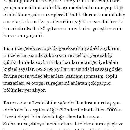
başlattığımız bu süreç, titizlikle yürütülen 3 etaplı bir
çalışmanın ürünü oldu. İlk aşamada katliamın yapıldığı
o fabrikanın çatısını ve gerekli tadilatlarını tamamladık;
son etapta ise müze projemizin uygulamasını bitirerek
buruk da olsa bu 30. yıl anma törenlerine yetiştirmenin
huzurunu yaşadık.
Bu müze gerek Avrupa'da gerekse dünyadaki soykırım
müzeleri arasında çok sarsıcı ve özel bir yere sahip.
Çünkü burada soykırım kurbanlarından geriye kalan
kişisel eşyalar, 1992-1995 yılları arasındaki savaşı gözler
önüne seren video ekranları, katliam sonrasını, toplu
mezarları ve otopsi süreçlerini anlatan çok çarpıcı
bölümler yer alıyor.
En acısı da müzede ölüme gönderilen insanları taşıyan
otobüslerin sergilendiği bölümler ile katledilen 700’ün
üzerinde şehidimizin fotoğrafları bulunuyor.
Srebrenitsa, dünya tarihine kara bir leke olarak geçti ve