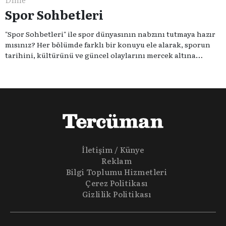
Spor Sohbetleri
"Spor Sohbetleri" ile spor dünyasının nabzını tutmaya hazır
mısınız? Her bölümde farklı bir konuyu ele alarak, sporun
tarihini, kültürünü ve güncel olaylarını mercek altına
alıyoruz. Taktik teknikten ziyade sporun toplumsal
etkilerini masaya yatıyoruz. Eğer siz de sporun sadece spor
olmadığına inananlardansanız "Spor Sohbetleri" tam size
göre.
İletişim / Künye
Reklam
Bilgi Toplumu Hizmetleri
Çerez Politikası
Gizlilik Politikası