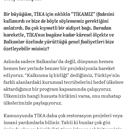
Bir büyüğüm, TİKA için sıklıkla “TİKAMIZ” ifadesini
kullanırdı ve bize de böyle söylememiz gerektiğini
anlatırdı. Bu çok kıymetli bir aidiyet bağı. Buradan
hareketle, TİKA’nın bugüne kadar küresel ölçekte ve
Balkanlar özelinde yürüttüğü genel faaliyetleri bize
özetleyebilir misiniz?
Aslında sadece Balkanlar'da değil, dünyanın hemen
hemen her yerinde benzer bir projeksiyonla hareket
ediyoruz. “Kalkınma iş birliği” dediğimiz, Türkiye'nin
farklı alanlardaki kurumsal tecrübelerini hedef ülkelere
aktardığımız bir program kapsamında çalışıyoruz.
Ülkemizin hangi hususta birikimi varsa, onu muhatap
ülkelerimizle paylaşıyoruz.
Kamuoyunda TİKA daha çok restorasyon projeleri veya
insani yardımlarla bilinir. Tabii ki bunlar çok göz
önünde olan ve büyük ilgi gören işler ancak bütçemizin