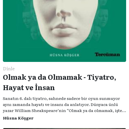
Dinle
Olmak ya da Olmamak - Tiyatro,
Hayat ve İnsan
Sanatın 6. dalı tiyatro, sahnede sadece bir oyun sunmuyor
aynı zamanda hayatı ve insanı da anlatıyor. Dünyaca ünlü
yazar William Sheakspeare’nin “Olmak ya da olmamak, işte
bütün mesele bu” sözünden ilham aldığımız podcast
Hüsna Köşger
serimizde; tiyatroyu, alanının uzman isimleriyle
konuşuyoruz..