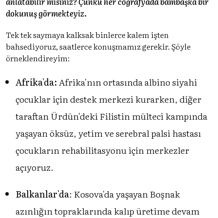
anlatabilir misiniz? Çünkü her coğrafyada bambaşka bir
dokunuş görmekteyiz.
Tek tek saymaya kalksak binlerce kalem işten
bahsediyoruz, saatlerce konuşmamız gerekir. Şöyle
örneklendireyim:
Afrika'da:
Afrika'nın ortasında albino siyahi
çocuklar için destek merkezi kurarken, diğer
taraftan Ürdün'deki Filistin mülteci kampında
yaşayan öksüz, yetim ve serebral palsi hastası
çocukların rehabilitasyonu için merkezler
açıyoruz.
Balkanlar'da
: Kosova'da yaşayan Boşnak
azınlığın topraklarında kalıp üretime devam