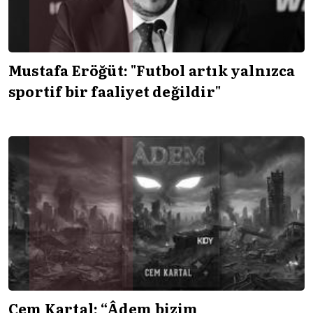
Mustafa Eröğüt: "Futbol artık yalnızca
sportif bir faaliyet değildir"
Cem Kartal: “Âdem bizim