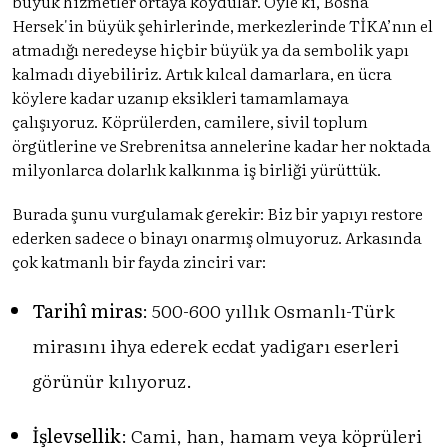
büyük hizmetler ortaya koydular. Öyle ki, Bosna
Hersek'in büyük şehirlerinde, merkezlerinde TİKA’nın el
atmadığı neredeyse hiçbir büyük ya da sembolik yapı
kalmadı diyebiliriz. Artık kılcal damarlara, en ücra
köylere kadar uzanıp eksikleri tamamlamaya
çalışıyoruz. Köprülerden, camilere, sivil toplum
örgütlerine ve Srebrenitsa annelerine kadar her noktada
milyonlarca dolarlık kalkınma iş birliği yürüttük.
Burada şunu vurgulamak gerekir: Biz bir yapıyı restore
ederken sadece o binayı onarmış olmuyoruz. Arkasında
çok katmanlı bir fayda zinciri var:
Tarihî miras
: 500-600 yıllık Osmanlı-Türk
mirasını ihya ederek ecdat yadigarı eserleri
görünür kılıyoruz.
İşlevsellik
: Cami, han, hamam veya köprüleri