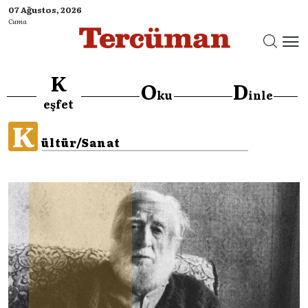
07 Ağustos, 2026
Cuma
K
O
D
ku
inle
eşfet
K
ültür/Sanat