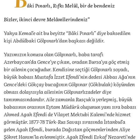
âki Pınarlı, Rıfkı Melûl, bir de bendeniz
Bizler, ikinci devre Melâmîlerindeniz”
Yahya Kemal’e ait bu beyitte “Bâki Pınarlı” diye bahsedilen
kişi Abdülbaki Gölpınarlı’dan başkası değildir.
Yazımızın konusu olan Gölpınarlı, baba tarafı
Azerbaycan’da Gence’ye çıkan, oradan Bursa’ya göç etmiş
bir ailenin çocuğudur. Kendisine seçtiği Gölpınarlı soyadı,
büyük babası Mustafa İzzet Efendi’nin dedesi Abbas Ağa’nın
Gence’deki Gökçay bucağının Gölpınar (Gökbulak) köyünden
olması dolayısıyla ailesinin Gölpınarlızadeler diye
tanınmasındandır. Aile zamanla Rusçuk’a yerleşmiş, büyük
babasının orasının Eytam Müdürü oluşunun yanı sıra babası
Ahmed Agah Efendi de Vilayet Mektubi Kalemi’nde hizmet
görmüştür. 1877-78 Türk-Rus Savaşı sırasında İstanbul’a
gelen Agah Efendi, burada Dağıstan göçmenlerinden Aliye
Şöhret Hanım'la evlenmiştir. Agah Efendi Evkaf Nezareti’nde