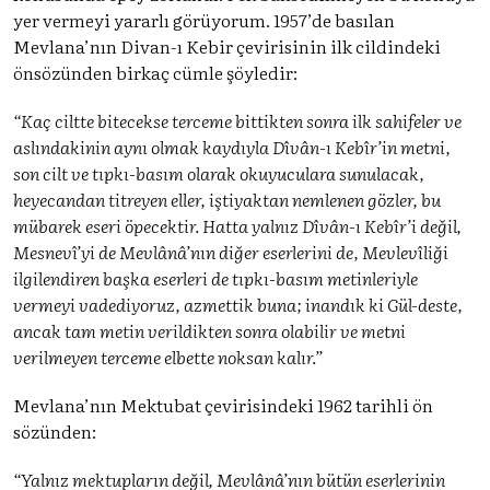
yer vermeyi yararlı görüyorum. 1957’de basılan
Mevlana’nın Divan-ı Kebir çevirisinin ilk cildindeki
önsözünden birkaç cümle şöyledir:
“Kaç ciltte bitecekse terceme bittikten sonra ilk sahifeler ve
aslındakinin aynı olmak kaydıyla Dîvân-ı Kebîr’in metni,
son cilt ve tıpkı-basım olarak okuyuculara sunulacak,
heyecandan titreyen eller, iştiyaktan nemlenen gözler, bu
mübarek eseri öpecektir. Hatta yalnız Dîvân-ı Kebîr’i değil,
Mesnevî’yi de Mevlânâ’nın diğer eserlerini de, Mevlevîliği
ilgilendiren başka eserleri de tıpkı-basım metinleriyle
vermeyi vadediyoruz, azmettik buna; inandık ki Gül-deste,
ancak tam metin verildikten sonra olabilir ve metni
verilmeyen terceme elbette noksan kalır.”
Mevlana’nın Mektubat çevirisindeki 1962 tarihli ön
sözünden:
“Yalnız mektupların değil, Mevlânâ’nın bütün eserlerinin