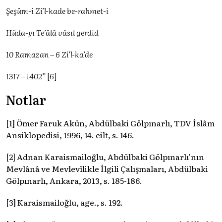
Şeşûm-i Zi’l-kade be-rahmet-i
Hüda-yı Te’âlâ vâsıl gerdid
10 Ramazan – 6 Zi’l-ka’de
1317 – 1402”
[6]
Notlar
[1] Ömer Faruk Akün, Abdülbaki Gölpınarlı, TDV İslâm
Ansiklopedisi, 1996, 14. cilt, s. 146.
[2] Adnan Karaismailoğlu, Abdülbaki Gölpınarlı’nın
Mevlânâ ve Mevlevîlikle İlgili Çalışmaları, Abdülbaki
Gölpınarlı, Ankara, 2013, s. 185-186.
[3] Karaismailoğlu, age., s. 192.