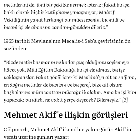
metinlerini de, ilmî bir şekilde vermek isteriz; fakat bu işe,
haklı olarak hiçbir kütüphane yanaşmıyor; Maârif
Vekilliğinin yahut herhangi bir müessesenin, bu millî ve
insanî işi ele almasını candan-gönülden dileriz.”
1965 tarihli Mevlana’nın Mecalis-i Seb’a çevirisinin ön
sözünden:
“Bizde metin basmanın ne kadar güç olduğunu söylemeye
hâcet yok. Milli Eğitim Bakanlığı bu işi ele almaz, bu işe
yaklaşmazlar. Fakat gönül ister ki Mevlânâ’ya ait en sağlam,
en doğru metinler de basılsın ve bu şeref, bize ait olsun;
başkalarına müracaattan müstağnî kalalım. Ama bu işi kim
yapacak; bu dilek, ne vakit gerçekleşecek? Bilemeyiz.” [3]
Mehmet Akif'e ilişkin görüşleri
Gölpınarlı, Mehmet Akif’i kendine yakın görür. Akif’in
vefatı üzerine şunları yazar: