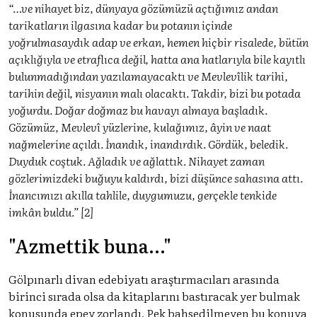
“…ve nihayet biz, dünyaya gözümüzü açtığımız andan
tarikatların ilgasına kadar bu potanın içinde
yoğrulmasaydık adap ve erkan, hemen hiçbir risalede, bütün
açıklığıyla ve etraflıca değil, hatta ana hatlarıyla bile kayıtlı
bulunmadığından yazılamayacaktı ve Mevlevîlik tarihi,
tarihin değil, nisyanın malı olacaktı. Takdir, bizi bu potada
yoğurdu. Doğar doğmaz bu havayı almaya başladık.
Gözümüz, Mevlevî yüzlerine, kulağımız, âyin ve naat
nağmelerine açıldı. İnandık, inandırdık. Gördük, beledik.
Duyduk coştuk. Ağladık ve ağlattık. Nihayet zaman
gözlerimizdeki buğuyu kaldırdı, bizi düşünce sahasına attı.
İnancımızı akılla tahlile, duygumuzu, gerçekle tenkide
imkân buldu.” [2]
"Azmettik buna..."
Gölpınarlı divan edebiyatı araştırmacıları arasında
birinci sırada olsa da kitaplarını bastıracak yer bulmak
konusunda epey zorlandı. Pek bahsedilmeyen bu konuya