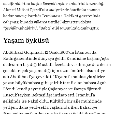
vazife aldıktan başka Rusçuk’tayken takdirini kazandığı
Ahmed Mithat Efendi’nin maiyetinde ömrünün sonuna
kadar onun çıkardığı Tercüman-ı Hakikat gazetesinde
çalışmış; burada yıllarca verdiği hizmetten dolayı
“Şeyhülmuhabirin”, “Baba” gibi unvanlarla anılmıştır.
Yaşam öyküsü
Abdülbaki Gölpınarlı 12 Ocak 1900’da İstanbul’da
Kadırga semtinde dünyaya geldi. Kendisine başlangıçta
dedesinin taşıdığı Mustafa İzzet adı verilmişse de ailenin
çocukları çok yaşamadığı için uzun ömürlü olsun diye
adı Abdülbaki’ye çevrildi. “Kıyami” mahlasıyla şiirler
yazan büyükbabası gibi şairlik tarafı olan babası Agah
Efendi kendi gayretiyle Çağatayca ve Farsça öğrendi,
Rusçuk’tayken Bektaşiliğe intisap etti, İstanbul’a
gelişinde ise Nakşi oldu. Kültürlü bir aile muhitinde
yetişen, daha yedi-sekiz yaşlarında iken Bahariye
Mevlevihanesi’ne devama başlayıp küçüklük çağından