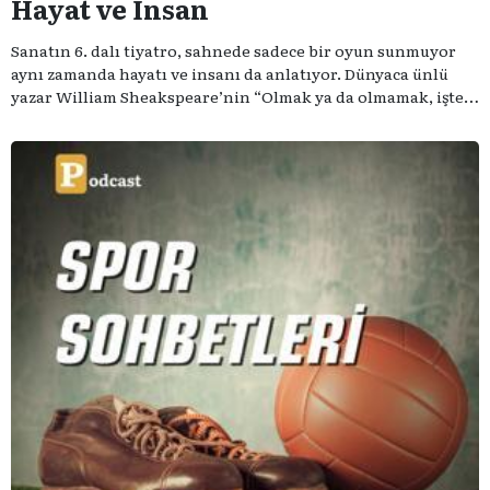
Hayat ve İnsan
Sanatın 6. dalı tiyatro, sahnede sadece bir oyun sunmuyor
aynı zamanda hayatı ve insanı da anlatıyor. Dünyaca ünlü
yazar William Sheakspeare’nin “Olmak ya da olmamak, işte
bütün mesele bu” sözünden ilham aldığımız podcast
serimizde; tiyatroyu, alanının uzman isimleriyle
konuşuyoruz..