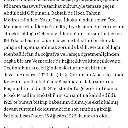
itibaren tasavvuf ve tarikat kültürüyle temasa geçen
Abdülbaki Gölpınarlı, Babıali’de Hoca Tahsin
Medresesi’ndeki Yusuf Paşa İlkokulu'ndan sonra Özel
Menbaülirfan İdadisi’nin Rüşdiye kısmını bitirip devam
etmekte olduğu Gelenbevi İdadisi’nin son sınıfındayken
1916’da babasının ölümü üzerine tahsilini bırakarak
çalışma hayatına atılmak zorunda kaldı. Mezun olduğu
Menbaülirfan’da coğrafya ve Farsça öğretmenliğinden
başka bir ara Vezneciler’de kağıtçılık ve kitapçılık yaptı.
Geçim sıkıntısı çektiğinden dostlarından birinin
davetine uyarak 1920’de gittiği Çorum’un Alaca ilçesinde
Kenzülirfan İlkokulu'nda Başmuavin daha sonra da
Başmuallim oldu. 1924’te İstanbul’a gelerek imtihanla
Erkek Muallim Mektebi’nin son sınıfına kabul edildi.
1925’te burayı bitirip babasının ölümüyle eksik kalmış
devam süresini doldurmak için son sınıfına girdiği
İstiklal Lisesi’nden 15 Ağustos 1926’da mezun oldu.
Bir yandan öğretmenlik yaparken bir yandan da devam