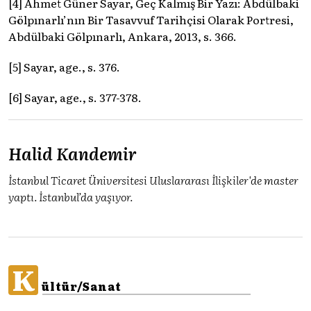
[4] Ahmet Güner Sayar, Geç Kalmış Bir Yazı: Abdülbaki
Gölpınarlı’nın Bir Tasavvuf Tarihçisi Olarak Portresi,
Abdülbaki Gölpınarlı, Ankara, 2013, s. 366.
[5] Sayar, age., s. 376.
[6] Sayar, age., s. 377-378.
Halid Kandemir
İstanbul Ticaret Üniversitesi Uluslararası İlişkiler'de master
yaptı. İstanbul’da yaşıyor.
K
ültür/Sanat