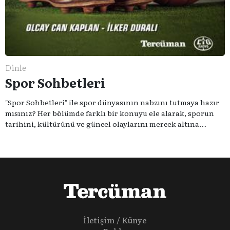
Dinle
Spor Sohbetleri
"Spor Sohbetleri" ile spor dünyasının nabzını tutmaya hazır
mısınız? Her bölümde farklı bir konuyu ele alarak, sporun
tarihini, kültürünü ve güncel olaylarını mercek altına
alıyoruz. Taktik teknikten ziyade sporun toplumsal
etkilerini masaya yatıyoruz. Eğer siz de sporun sadece spor
olmadığına inananlardansanız "Spor Sohbetleri" tam size
göre.
İletişim / Künye