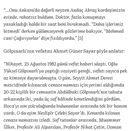
“…Onu Ankara’da değerli neyzen Andaç Abraş kardeşimizin
evinde, rahatsız buldum. Doktor, fazla konuşmayı
yasakladığı halde bir saat beni bırakmadı. “Daha işlerimiz
bitmedi’ derken gülümseyerek gözlerime bakıyor, “Mehmed
can! Çağırıyorlar’ diye fısıldıyordu.” [5]
Gölpınarlı’nın vefatını Ahmet Güner Sayar şöyle anlatır:
“Nihayet, 25 Ağustos 1982 günü vefat haberi ulaştı. Oğlu
Yüksel Gölpınarlı’ya yaptığı vasiyeti gereği, vefatı sayıca pek
az kimseye duyurulmuştu. O gün, Seyyit Ahmet Deresi
mescidinde kılınacak cenaze namazı için yerimi aldığımda
20-22 kişilik bir cemaatin Abdülbaki Gölpınarlı’nın tabutu
arkasında iki, yada üç saf hâlinde kenetlendiğini gördüm.
Hoca’yı son yolculuğunda bulunanlar arasında tek bir hanım
vardı. O da eşim Neslipîr Çelebi Sayar’dı. Kenarda kılınan
cenaze namazını izledi. Saf tutanlar arasında, Muammer
Ülker, Profesör Ali Alparslan, Profesör Nihat Çetin, Osman