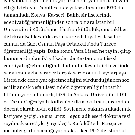
ettiği Edebiyat Fakültesi’nde yüksek tahsilini 1930’da
tamamladı. Konya, Kayseri, Balıkesir liselerinde
edebiyat öğretmenliğinden sonra bir ara İstanbul
Üniversitesi Kütüphanesi hafız-ı kütüblük, onu takiben
de tekrar Balıkesir’de az bir süre edebiyat ve kısa bir
zaman da Gazi Osman Paşa Ortaokulu'nda Türkçe
öğretmenliği yaptı. Daha sonra Vefa Lisesi’ne tayini çıkıp
bunun ardından iki yıl kadar da Kastamonu Lisesi
edebiyat öğretmenliğinde bulundu. Resmi sicil özetinde
yer almamakla beraber birçok yerde onun Haydarpaşa
Lisesi’nde edebiyat öğretmenliğini sürdürdüğünden söz
edilir ancak Vefa Lisesi’ndeki öğretmenliğinin tarihi
bilinmiyor. Gölpınarlı, 1939’da Ankara Üniversitesi Dil
ve Tarih-Coğrafya Fakültesi’ne ilkin okutman, ardından
doçent olarak tayin edildi. Söylenene bakılırsa akademik
kariyere geçişi,
Yunus Emre: Hayatı
adlı eseri doktora tezi
sayılmak suretiyle gerçekleşti. Bu fakültede Farsça ve
metinler şerhi hocalığı yapmakta iken 1942’de İstanbul