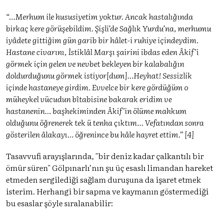
“…Merhum ile hususiyetim yoktur. Ancak hastalığında
birkaç kere görüşebildim. Şişli’de Sağlık Yurdu’na, merhumu
iyâdete gittiğim gün garib bir hâlet-i ruhiye içindeydim.
Hastane civarını, İstiklâl Marşı şairini ibdas eden Âkif’i
görmek için gelen ve nevbet bekleyen bir kalabalığın
doldurduğunu görmek istiyor[dum]…Heyhat! Sessizlik
içinde hastaneye girdim. Evvelce bir kere gördüğüm o
müheykel vücudun bîtabisine bakarak eridim ve
hastanenin… başhekiminden Âkif’in ölüme mahkum
olduğunu öğrenerek tek ü tenha çıktım… Vefatından sonra
gösterilen âlakayı… öğrenince bu hâle hayret ettim.” [4]
Tasavvufi arayışlarında, "bir deniz kadar çalkantılı bir
ömür süren" Gölpınarlı’nın şu üç esaslı limandan hareket
etmeden sergilediği sağlam duruşuna da işaret etmek
isterim. Herhangi bir sapma ve kaymanın göstermediği
bu esaslar şöyle sıralanabilir: