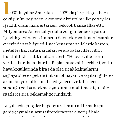
1
930’lu yıllar Amerika’sı… 1929’da gerçekleşen borsa
çöküşünün peşinden, ekonomik kriz tüm ülkeye yayıldı.
İşsizlik oranı hızla artarken, pek çok banka iflas etti.
Milyonlarca Amerikalıyı daha zor günler bekliyordu.
İşsizlik yüzünden kiralarını ödemekte zorlanan insanlar,
evlerinden tahliye edilince kenar mahallelerde karton,
metal levha, tahta parçaları ve araba lastikleri gibi
bulabildikleri atık malzemelerle “Hooverville” ismi
verilen barakalar kurdu. Başlarını sokabilecekleri, zorlu
hava koşullarında biraz da olsa sıcak kalmalarını
sağlayabilecek pek de imkanı olmayan ve sayıları giderek
artan bu yoksul kesim belediyelerin ve kiliselerin
sunduğu çorba ve ekmek yardımını alabilmek için bile
saatlerce sıra beklemek zorundaydı.
Bu yıllarda çiftçiler buğday üretimini arttırmak için
geniş çayır alanlarını sürerek tarıma elverişli hale