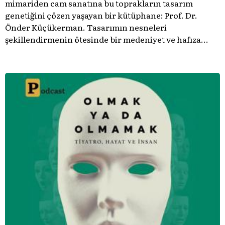
mimariden cam sanatına bu toprakların tasarım
genetiğini çözen yaşayan bir kütüphane: Prof. Dr.
Önder Küçükerman. ​Tasarımın nesneleri
şekillendirmenin ötesinde bir medeniyet ve hafıza
meselesi olduğunu gösteren bu arşive hoş geldiniz.