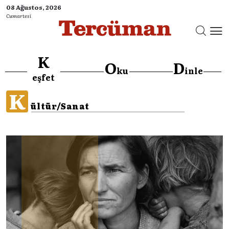
08 Ağustos, 2026
Cumartesi
K
O
D
ku
inle
eşfet
K
ültür/Sanat