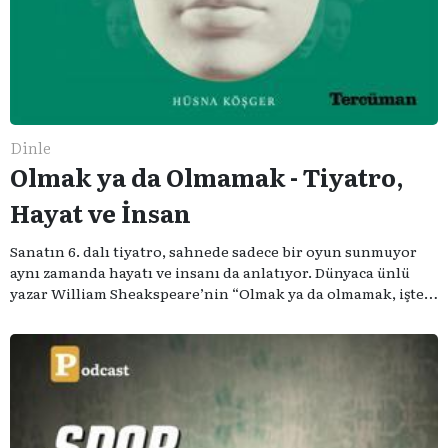
Dinle
Olmak ya da Olmamak - Tiyatro,
Hayat ve İnsan
Sanatın 6. dalı tiyatro, sahnede sadece bir oyun sunmuyor
aynı zamanda hayatı ve insanı da anlatıyor. Dünyaca ünlü
yazar William Sheakspeare’nin “Olmak ya da olmamak, işte
bütün mesele bu” sözünden ilham aldığımız podcast
serimizde; tiyatroyu, alanının uzman isimleriyle
konuşuyoruz..