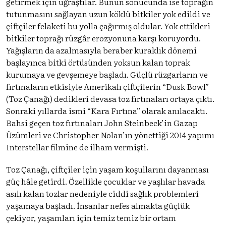
getirmek için uğraştılar. Bunun sonucunda ise toprağın
tutunmasını sağlayan uzun köklü bitkiler yok edildi ve
çiftçiler felaketi bu yolla çağırmış oldular. Yok ettikleri
bitkiler toprağı rüzgâr erozyonuna karşı koruyordu.
Yağışların da azalmasıyla beraber kuraklık dönemi
başlayınca bitki örtüsünden yoksun kalan toprak
kurumaya ve gevşemeye başladı. Güçlü rüzgarların ve
fırtınaların etkisiyle Amerikalı çiftçilerin “Dusk Bowl”
(Toz Çanağı) dedikleri devasa toz fırtınaları ortaya çıktı.
Sonraki yıllarda ismi “Kara Fırtına” olarak anılacaktı.
Bahsi geçen toz fırtınaları John Steinbeck’in Gazap
Üzümleri ve Christopher Nolan’ın yönettiği 2014 yapımı
Interstellar filmine de ilham vermişti.
Toz Çanağı, çiftçiler için yaşam koşullarını dayanması
güç hâle getirdi. Özellikle çocuklar ve yaşlılar havada
asılı kalan tozlar nedeniyle ciddi sağlık problemleri
yaşamaya başladı. İnsanlar nefes almakta güçlük
çekiyor, yaşamları için temiz temiz bir ortam