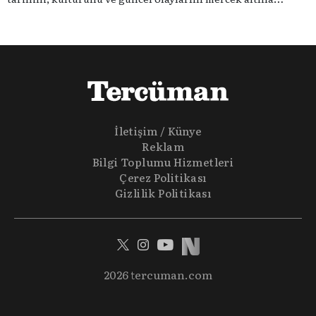
alıyoruz. Taktik teknikten ziyade sporun toplumsal
etkilerini masaya yatıyoruz. Eğer siz de sporun sadece spor
olmadığına inananlardansanız "Spor Sohbetleri" tam size
göre.
İletişim / Künye
Reklam
Bilgi Toplumu Hizmetleri
Çerez Politikası
Gizlilik Politikası
2026 tercuman.com