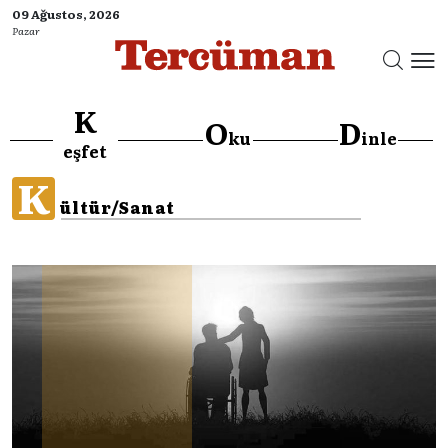
09 Ağustos, 2026
Pazar
K
O
D
ku
inle
eşfet
K
ültür/Sanat