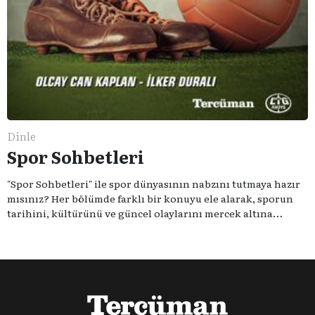
Dinle
Spor Sohbetleri
"Spor Sohbetleri" ile spor dünyasının nabzını tutmaya hazır
mısınız? Her bölümde farklı bir konuyu ele alarak, sporun
tarihini, kültürünü ve güncel olaylarını mercek altına
alıyoruz. Taktik teknikten ziyade sporun toplumsal
etkilerini masaya yatıyoruz. Eğer siz de sporun sadece spor
olmadığına inananlardansanız "Spor Sohbetleri" tam size
göre.