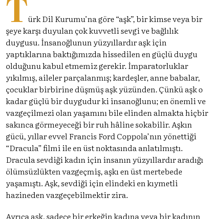
T
ürk Dil Kurumu’na göre “aşk”, bir kimse veya bir
şeye karşı duyulan çok kuvvetli sevgi ve bağlılık
duygusu. İnsanoğlunun yüzyıllardır aşk için
yaptıklarına baktığımızda hissedilen en güçlü duygu
olduğunu kabul etmemiz gerekir. İmparatorluklar
yıkılmış, aileler parçalanmış; kardeşler, anne babalar,
çocuklar birbirine düşmüş aşk yüzünden. Çünkü aşk o
kadar güçlü bir duygudur ki insanoğlunu; en önemli ve
vazgeçilmezi olan yaşamını bile elinden almakta hiçbir
sakınca görmeyeceği bir ruh hâline sokabilir. Aşkın
gücü, yıllar evvel Francis Ford Coppola’nın yönettiği
“Dracula” filmi ile en üst noktasında anlatılmıştı.
Dracula sevdiği kadın için insanın yüzyıllardır aradığı
ölümsüzlükten vazgeçmiş, aşkı en üst mertebede
yaşamıştı. Aşk, sevdiği için elindeki en kıymetli
hazineden vazgeçebilmektir zira.
Ayrıca aşk, sadece bir erkeğin kadına veya bir kadının