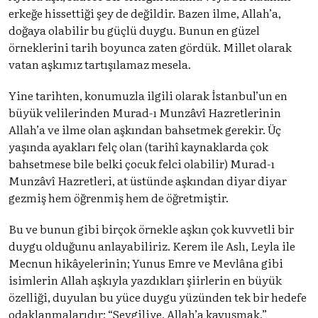
erkeğe hissettiği şey de değildir. Bazen ilme, Allah’a,
doğaya olabilir bu güçlü duygu. Bunun en güzel
örneklerini tarih boyunca zaten gördük. Millet olarak
vatan aşkımız tartışılamaz mesela.
Yine tarihten, konumuzla ilgili olarak İstanbul’un en
büyük velilerinden Murad-ı Munzâvî Hazretlerinin
Allah’a ve ilme olan aşkından bahsetmek gerekir. Üç
yaşında ayakları felç olan (tarihî kaynaklarda çok
bahsetmese bile belki çocuk felci olabilir) Murad-ı
Munzâvî Hazretleri, at üstünde aşkından diyar diyar
gezmiş hem öğrenmiş hem de öğretmiştir.
Bu ve bunun gibi birçok örnekle aşkın çok kuvvetli bir
duygu olduğunu anlayabiliriz. Kerem ile Aslı, Leyla ile
Mecnun hikâyelerinin; Yunus Emre ve Mevlâna gibi
isimlerin Allah aşkıyla yazdıkları şiirlerin en büyük
özelliği, duyulan bu yüce duygu yüzünden tek bir hedefe
odaklanmalarıdır: “Sevgiliye, Allah’a kavuşmak.”