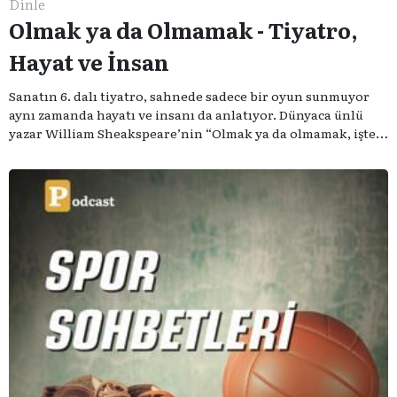
Dinle
Olmak ya da Olmamak - Tiyatro,
Hayat ve İnsan
Sanatın 6. dalı tiyatro, sahnede sadece bir oyun sunmuyor
aynı zamanda hayatı ve insanı da anlatıyor. Dünyaca ünlü
yazar William Sheakspeare’nin “Olmak ya da olmamak, işte
bütün mesele bu” sözünden ilham aldığımız podcast
serimizde; tiyatroyu, alanının uzman isimleriyle
konuşuyoruz..