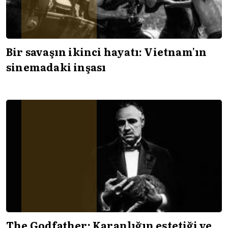
Bir savaşın ikinci hayatı: Vietnam'ın
sinemadaki inşası
The Godfather: Karanlığın estetiği ve