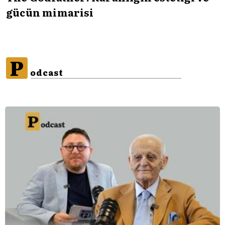
gücün mimarisi
P
odcast