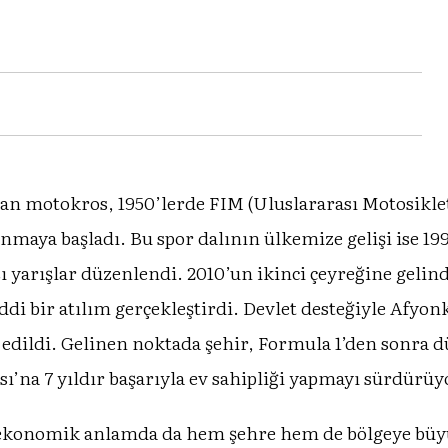
ğan motokros, 1950’lerde FIM (Uluslararası Motosikl
nmaya başladı. Bu spor dalının ülkemize gelişi ise 19
ı yarışlar düzenlendi. 2010’un ikinci çeyreğine gelin
i bir atılım gerçekleştirdi. Devlet desteğiyle Afyonk
dildi. Gelinen noktada şehir, Formula 1’den sonra d
’na 7 yıldır başarıyla ev sahipliği yapmayı sürdürüy
ekonomik anlamda da hem şehre hem de bölgeye büyük