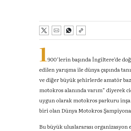
1
900’lerin başında İngiltere’de do
edilen yarışma ile dünya çapında tanı
ve diğer büyük şehirlerde amatör baz
motokros alanında varım” diyerek cidd
uygun olarak motokros parkuru inşa e
biri olan Dünya Motokros Şampiyonası
Bu büyük uluslararası organizasyon 