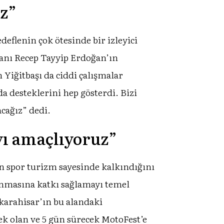
z”
eflenin çok ötesinde bir izleyici
anı Recep Tayyip Erdoğan’ın
Yiğitbaşı da ciddi çalışmalar
 desteklerini hep gösterdi. Bizi
cağız” dedi.
yı amaçlıyoruz”
ın spor turizm sayesinde kalkındığını
ınmasına katkı sağlamayı temel
karahisar’ın bu alandaki
k olan ve 5 gün sürecek MotoFest’e