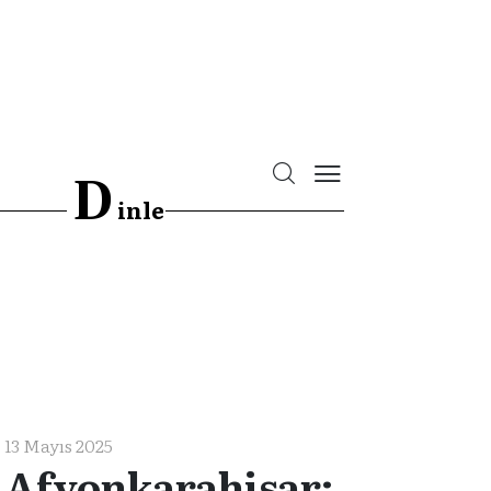
D
inle
13 Mayıs 2025
Afyonkarahisar: