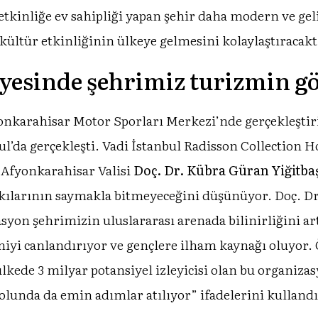
etkinliğe ev sahipliği yapan şehir daha modern ve geli
 kültür etkinliğinin ülkeye gelmesini kolaylaştıracakt
yesinde şehrimiz turizmin gö
fyonkarahisar Motor Sporları Merkezi’nde gerçekleşti
ul’da gerçekleşti. Vadi İstanbul Radisson Collection H
Afyonkarahisar Valisi
Doç. Dr. Kübra Güran Yiğitba
ılarının saymakla bitmeyeceğini düşünüyor. Doç. Dr
yon şehrimizin uluslararası arenada bilinirliğini ar
yi canlandırıyor ve gençlere ilham kaynağı oluyor. 
ülkede 3 milyar potansiyel izleyicisi olan bu organiz
olunda da emin adımlar atılıyor” ifadelerini kullandı