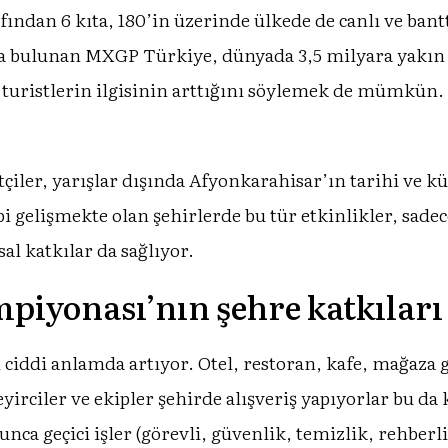
fından 6 kıta, 180’in üzerinde ülkede de canlı ve ban
da bulunan MXGP Türkiye, dünyada 3,5 milyara yakın ki
ı turistlerin ilgisinin arttığını söylemek de mümkün.
tçiler, yarışlar dışında Afyonkarahisar’ın tarihi ve k
i gelişmekte olan şehirlerde bu tür etkinlikler, sadece
al katkılar da sağlıyor.
iyonası’nın şehre katkıları
 ciddi anlamda artıyor. Otel, restoran, kafe, mağaza g
Seyirciler ve ekipler şehirde alışveriş yapıyorlar bu 
nca geçici işler (görevli, güvenlik, temizlik, rehberl