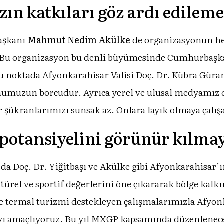
n katkıları göz ardı edileme
aşkanı
Mahmut Nedim Akülke
de organizasyonun hed
e, “Bu organizasyon bu denli büyümesinde Cumhurbaşk
u noktada Afyonkarahisar Valisi Doç. Dr. Kübra Güran 
umuzun borcudur. Ayrıca yerel ve ulusal medyamız da
 şükranlarımızı sunsak az. Onlara layık olmaya çalışa
potansiyelini görünür kılma
da Doç. Dr. Yiğitbaşı ve Akülke gibi Afyonkarahisar’
ürel ve sportif değerlerini öne çıkararak bölge kalk
e termal turizmi destekleyen çalışmalarımızla Afyon
yı amaçlıyoruz. Bu yıl MXGP kapsamında düzenlenece