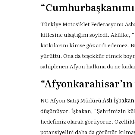
“Cumhurbaşkanımızı
Türkiye Motosiklet Federasyonu Asb
kitlesine ulaştığını söyledi. Akülk
katkılarını kimse göz ardı edemez. B
yürüttü. Ona da teşekkür etmek boyn
sahiplenen Afyon halkına da ne kadar
“Afyonkarahisar’ın 
NG Afyon Satış Müdürü
Aslı İşbakan
düşünüyor. İşbakan, “Şehrimizin kült
hedefimiz olarak görüyoruz. Özellikl
potansiyelini daha da görünür kılma