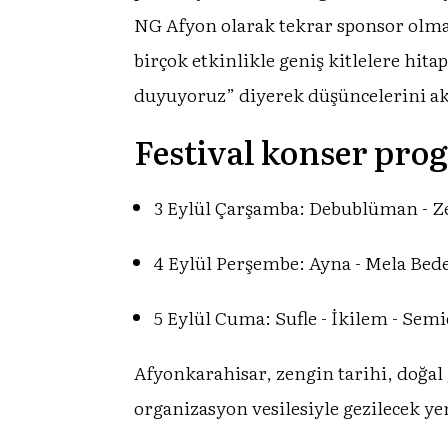
NG Afyon olarak tekrar sponsor olma
birçok etkinlikle geniş kitlelere hit
duyuyoruz” diyerek düşüncelerini ak
Festival konser prog
3 Eylül Çarşamba: Debublüman - Z
4 Eylül Perşembe: Ayna - Mela Bede
5 Eylül Cuma: Sufle - İkilem - Sem
Afyonkarahisar, zengin tarihi, doğal 
organizasyon vesilesiyle gezilecek ye