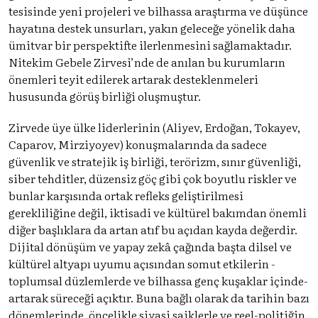
tesisinde yeni projeleri ve bilhassa araştırma ve düşünce
hayatına destek unsurları, yakın geleceğe yönelik daha
ümitvar bir perspektifte ilerlenmesini sağlamaktadır.
Nitekim Gebele Zirvesi’nde de anılan bu kurumların
önemleri teyit edilerek artarak desteklenmeleri
hususunda görüş birliği oluşmuştur.
Zirvede üye ülke liderlerinin (Aliyev, Erdoğan, Tokayev,
Caparov, Mirziyoyev) konuşmalarında da sadece
güvenlik ve stratejik iş birliği, terörizm, sınır güvenliği,
siber tehditler, düzensiz göç gibi çok boyutlu riskler ve
bunlar karşısında ortak refleks geliştirilmesi
gerekliliğine değil, iktisadi ve kültürel bakımdan önemli
diğer başlıklara da artan atıf bu açıdan kayda değerdir.
Dijital dönüşüm ve yapay zekâ çağında başta dilsel ve
kültürel altyapı uyumu açısından somut etkilerin -
toplumsal düzlemlerde ve bilhassa genç kuşaklar içinde-
artarak süreceği açıktır. Buna bağlı olarak da tarihin bazı
dönemlerinde, öncelikle siyasi saiklerle ve reel-politiğin