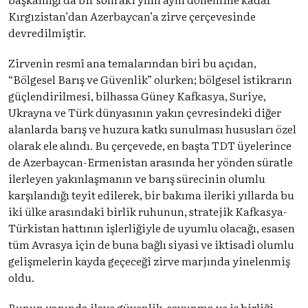
Kırgızistan’dan Azerbaycan’a zirve çerçevesinde
devredilmiştir.
Zirvenin resmî ana temalarından biri bu açıdan,
“Bölgesel Barış ve Güvenlik” olurken; bölgesel istikrarın
güçlendirilmesi, bilhassa Güney Kafkasya, Suriye,
Ukrayna ve Türk dünyasının yakın çevresindeki diğer
alanlarda barış ve huzura katkı sunulması hususları özel
olarak ele alındı. Bu çerçevede, en başta TDT üyelerince
de Azerbaycan-Ermenistan arasında her yönden süratle
ilerleyen yakınlaşmanın ve barış sürecinin olumlu
karşılandığı teyit edilerek, bir bakıma ileriki yıllarda bu
iki ülke arasındaki birlik ruhunun, stratejik Kafkasya-
Türkistan hattının işlerliğiyle de uyumlu olacağı, esasen
tüm Avrasya için de buna bağlı siyasi ve iktisadi olumlu
gelişmelerin kayda geçeceği zirve marjında yinelenmiş
oldu.
Bunun yanında ilave güvenlik, savunma ve iş birliği