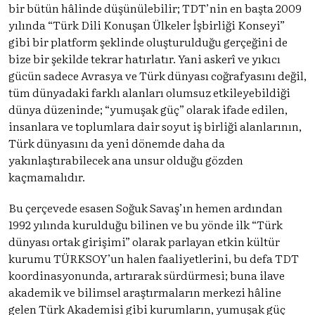
bir bütün hâlinde düşünülebilir; TDT’nin en başta 2009
yılında “Türk Dili Konuşan Ülkeler İşbirliği Konseyi”
gibi bir platform şeklinde oluşturulduğu gerçeğini de
bize bir şekilde tekrar hatırlatır. Yani askerî ve yıkıcı
gücün sadece Avrasya ve Türk dünyası coğrafyasını değil,
tüm dünyadaki farklı alanları olumsuz etkileyebildiği
dünya düzeninde; “yumuşak güç” olarak ifade edilen,
insanlara ve toplumlara dair soyut iş birliği alanlarının,
Türk dünyasını da yeni dönemde daha da
yakınlaştırabilecek ana unsur olduğu gözden
kaçmamalıdır.
Bu çerçevede esasen Soğuk Savaş’ın hemen ardından
1992 yılında kurulduğu bilinen ve bu yönde ilk “Türk
dünyası ortak girişimi” olarak parlayan etkin kültür
kurumu TÜRKSOY’un halen faaliyetlerini, bu defa TDT
koordinasyonunda, artırarak sürdürmesi; buna ilave
akademik ve bilimsel araştırmaların merkezi hâline
gelen Türk Akademisi gibi kurumların, yumuşak güç