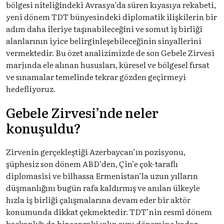
bölgesi niteliğindeki Avrasya’da süren kıyasıya rekabeti,
yeni dönem TDT bünyesindeki diplomatik ilişkilerin bir
adım daha ileriye taşınabileceğini ve somut iş birliği
alanlarının iyice belirginleşebileceğinin sinyallerini
vermektedir. Bu özet analizimizde de son Gebele Zirvesi
marjında ele alınan hususları, küresel ve bölgesel fırsat
ve sınamalar temelinde tekrar gözden geçirmeyi
hedefliyoruz.
Gebele Zirvesi’nde neler
konuşuldu?
Zirvenin gerçekleştiği Azerbaycan’ın pozisyonu,
şüphesiz son dönem ABD’den, Çin’e çok-taraflı
diplomasisi ve bilhassa Ermenistan’la uzun yılların
düşmanlığını bugün rafa kaldırmış ve anılan ülkeyle
hızla iş birliği çalışmalarına devam eder bir aktör
konumunda dikkat çekmektedir. TDT’nin resmî dönem
başkanlığı da bir sonraki yılın aynı dönemine kadar