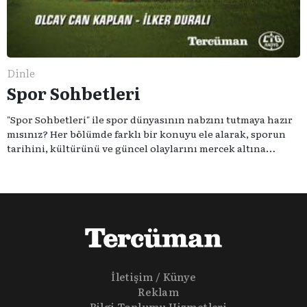
Dinle
Spor Sohbetleri
"Spor Sohbetleri" ile spor dünyasının nabzını tutmaya hazır
mısınız? Her bölümde farklı bir konuyu ele alarak, sporun
tarihini, kültürünü ve güncel olaylarını mercek altına
alıyoruz. Taktik teknikten ziyade sporun toplumsal
etkilerini masaya yatıyoruz. Eğer siz de sporun sadece spor
olmadığına inananlardansanız "Spor Sohbetleri" tam size
göre.
İletişim / Künye
Reklam
Bilgi Toplumu Hizmetleri