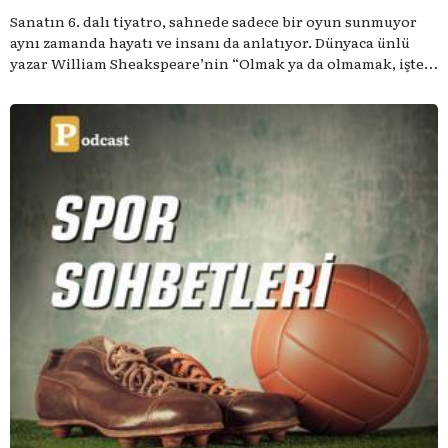
Sanatın 6. dalı tiyatro, sahnede sadece bir oyun sunmuyor
aynı zamanda hayatı ve insanı da anlatıyor. Dünyaca ünlü
yazar William Sheakspeare’nin “Olmak ya da olmamak, işte
bütün mesele bu” sözünden ilham aldığımız podcast
serimizde; tiyatroyu, alanının uzman isimleriyle
konuşuyoruz..