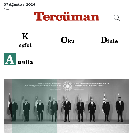
07 Ağustos, 2026
Cuma
K
O
D
ku
inle
eşfet
A
naliz