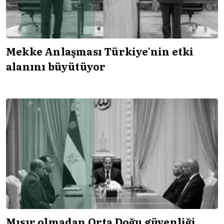
Mekke Anlaşması Türkiye'nin etki
alanını büyütüyor
Mısır olmadan Orta Doğu güvenliği