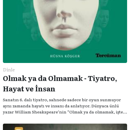
Dinle
Olmak ya da Olmamak - Tiyatro,
Hayat ve İnsan
Sanatın 6. dalı tiyatro, sahnede sadece bir oyun sunmuyor
aynı zamanda hayatı ve insanı da anlatıyor. Dünyaca ünlü
yazar William Sheakspeare’nin “Olmak ya da olmamak, işte
bütün mesele bu” sözünden ilham aldığımız podcast
serimizde; tiyatroyu, alanının uzman isimleriyle