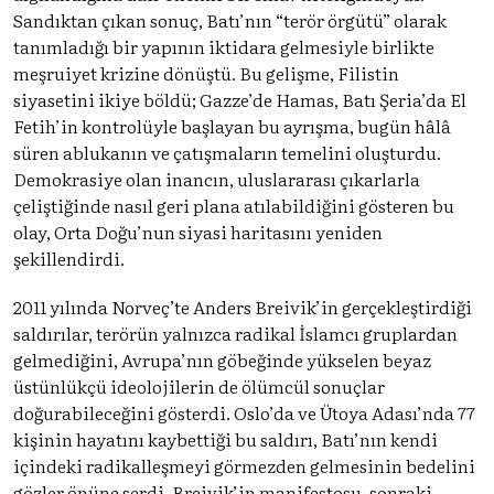
Sandıktan çıkan sonuç, Batı’nın “terör örgütü” olarak
tanımladığı bir yapının iktidara gelmesiyle birlikte
meşruiyet krizine dönüştü. Bu gelişme, Filistin
siyasetini ikiye böldü; Gazze’de Hamas, Batı Şeria’da El
Fetih’in kontrolüyle başlayan bu ayrışma, bugün hâlâ
süren ablukanın ve çatışmaların temelini oluşturdu.
Demokrasiye olan inancın, uluslararası çıkarlarla
çeliştiğinde nasıl geri plana atılabildiğini gösteren bu
olay, Orta Doğu’nun siyasi haritasını yeniden
şekillendirdi.
2011 yılında Norveç’te Anders Breivik’in gerçekleştirdiği
saldırılar, terörün yalnızca radikal İslamcı gruplardan
gelmediğini, Avrupa’nın göbeğinde yükselen beyaz
üstünlükçü ideolojilerin de ölümcül sonuçlar
doğurabileceğini gösterdi. Oslo’da ve Ütoya Adası’nda 77
kişinin hayatını kaybettiği bu saldırı, Batı’nın kendi
içindeki radikalleşmeyi görmezden gelmesinin bedelini
gözler önüne serdi. Breivik’in manifestosu, sonraki