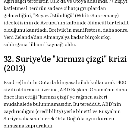
Aşırı sağcı teröristin Oslo'da ve Ütoya adasında 77 kişiyi
katletmesi, terörün sadece cihatçı gruplardan
gelmediğini, "Beyaz Üstünlüğü" (White Supremacy)
ideolojisinin de Avrupa'nın kalbinde ölümcül bir tehdit
olduğunu kanıtladı. Breivik'in manifestosu, daha sonra
Yeni Zelanda'dan Almanya'ya kadar birçok ırkçı
saldırgana "ilham" kaynağı oldu.
32. Suriye'de "kırmızı çizgi" krizi
(2013)
Esad rejiminin Guta'da kimyasal silah kullanarak 1400
sivili öldürmesi üzerine, ABD Başkanı Obama'nın daha
önce ilan ettiği "kırmızı çizgi"ye rağmen askerî
müdahalede bulunmamasıdır. Bu tereddüt, ABD'nin
caydırıcılığını (credibility) yerle bir etti ve Rusya'nın
Suriye sahasına inerek Orta Doğu'da oyun kurucu
olmasına kapı araladı.