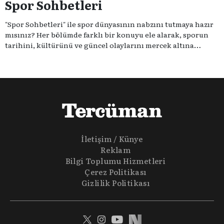
Spor Sohbetleri
"Spor Sohbetleri" ile spor dünyasının nabzını tutmaya hazır
mısınız? Her bölümde farklı bir konuyu ele alarak, sporun
tarihini, kültürünü ve güncel olaylarını mercek altına
alıyoruz. Taktik teknikten ziyade sporun toplumsal
etkilerini masaya yatıyoruz. Eğer siz de sporun sadece spor
olmadığına inananlardansanız "Spor Sohbetleri" tam size
göre.
İletişim / Künye
Reklam
Bilgi Toplumu Hizmetleri
Çerez Politikası
Gizlilik Politikası