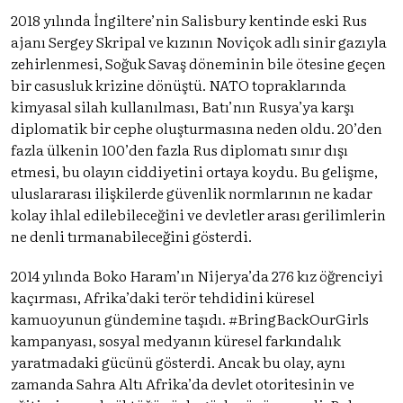
2018 yılında İngiltere’nin Salisbury kentinde eski Rus
ajanı Sergey Skripal ve kızının Noviçok adlı sinir gazıyla
zehirlenmesi, Soğuk Savaş döneminin bile ötesine geçen
bir casusluk krizine dönüştü. NATO topraklarında
kimyasal silah kullanılması, Batı’nın Rusya’ya karşı
diplomatik bir cephe oluşturmasına neden oldu. 20’den
fazla ülkenin 100’den fazla Rus diplomatı sınır dışı
etmesi, bu olayın ciddiyetini ortaya koydu. Bu gelişme,
uluslararası ilişkilerde güvenlik normlarının ne kadar
kolay ihlal edilebileceğini ve devletler arası gerilimlerin
ne denli tırmanabileceğini gösterdi.
2014 yılında Boko Haram’ın Nijerya’da 276 kız öğrenciyi
kaçırması, Afrika’daki terör tehdidini küresel
kamuoyunun gündemine taşıdı. #BringBackOurGirls
kampanyası, sosyal medyanın küresel farkındalık
yaratmadaki gücünü gösterdi. Ancak bu olay, aynı
zamanda Sahra Altı Afrika’da devlet otoritesinin ve