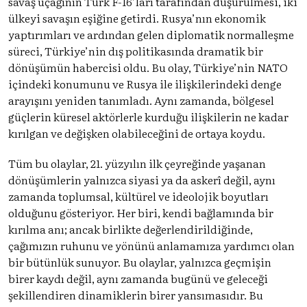
savaş uçağının Türk F-16’ları tarafından düşürülmesi, iki
ülkeyi savaşın eşiğine getirdi. Rusya’nın ekonomik
yaptırımları ve ardından gelen diplomatik normalleşme
süreci, Türkiye’nin dış politikasında dramatik bir
dönüşümün habercisi oldu. Bu olay, Türkiye’nin NATO
içindeki konumunu ve Rusya ile ilişkilerindeki denge
arayışını yeniden tanımladı. Aynı zamanda, bölgesel
güçlerin küresel aktörlerle kurduğu ilişkilerin ne kadar
kırılgan ve değişken olabileceğini de ortaya koydu.
Tüm bu olaylar, 21. yüzyılın ilk çeyreğinde yaşanan
dönüşümlerin yalnızca siyasi ya da askerî değil, aynı
zamanda toplumsal, kültürel ve ideolojik boyutları
olduğunu gösteriyor. Her biri, kendi bağlamında bir
kırılma anı; ancak birlikte değerlendirildiğinde,
çağımızın ruhunu ve yönünü anlamamıza yardımcı olan
bir bütünlük sunuyor. Bu olaylar, yalnızca geçmişin
birer kaydı değil, aynı zamanda bugünü ve geleceği
şekillendiren dinamiklerin birer yansımasıdır. Bu