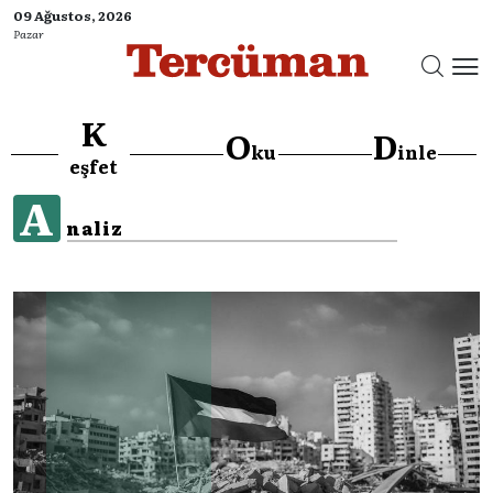
09 Ağustos, 2026
Pazar
K
O
D
ku
inle
eşfet
A
naliz