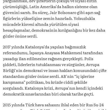
yargılanması, dev şirketlerin çöküşü ve siyasi elitin
çürümüşlüğü, Latin Amerika’da halkın sisteme olan
güvenini sarstı. Bu süreç, Jair Bolsonaro gibi aşırı sağ
figürlerin yükselişine zemin hazırladı. Yolsuzlukla
mücadele kisvesi altında yürütülen siyasi
hesaplaşmalar, demokrasinin kırılganlığını bir kez daha
gözler önüne serdi.
2017 yılında Katalonya’da yapılan bağımsızlık
referandumu, İspanya Anayasa Mahkemesi tarafından
yasadışı ilan edilmesine rağmen gerçekleşti. Polis
şiddeti, liderlerin tutuklanması ve sürgünler, Avrupa
Birliği’nin demokrasi ve insan hakları konusundaki çifte
standardını gözler önüne serdi. AB’nin “iç işlerine
karışmama” politikası, bu krizde ciddi şekilde
sorgulandı. Katalonya krizi, Avrupa’nın kendi içindeki
demokratik sınavlarından biri olarak tarihe geçti.
2015 yılında Türk hava sahasını ihlal eden bir Rus Su-24