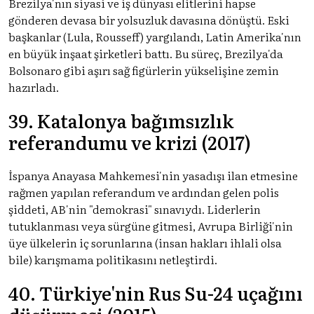
Brezilya'nın siyasi ve iş dünyası elitlerini hapse
gönderen devasa bir yolsuzluk davasına dönüştü. Eski
başkanlar (Lula, Rousseff) yargılandı, Latin Amerika'nın
en büyük inşaat şirketleri battı. Bu süreç, Brezilya'da
Bolsonaro gibi aşırı sağ figürlerin yükselişine zemin
hazırladı.
39. Katalonya bağımsızlık
referandumu ve krizi (2017)
İspanya Anayasa Mahkemesi'nin yasadışı ilan etmesine
rağmen yapılan referandum ve ardından gelen polis
şiddeti, AB'nin "demokrasi" sınavıydı. Liderlerin
tutuklanması veya sürgüne gitmesi, Avrupa Birliği'nin
üye ülkelerin iç sorunlarına (insan hakları ihlali olsa
bile) karışmama politikasını netleştirdi.
40. Türkiye'nin Rus Su-24 uçağını